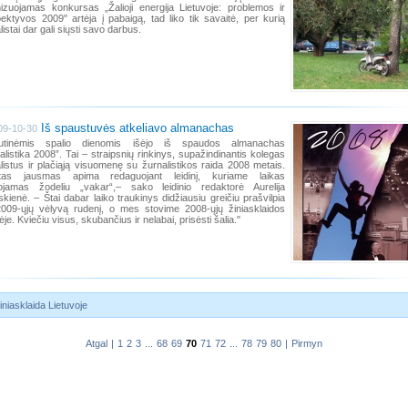
izuojamas konkursas „Žalioji energija Lietuvoje: problemos ir
ektyvos 2009" artėja į pabaigą, tad liko tik savaitė, per kurią
listai dar gali siųsti savo darbus.
Iš spaustuvės atkeliavo almanachas
09-10-30
utinėmis spalio dienomis išėjo iš spaudos almanachas
alistika 2008”. Tai – straipsnių rinkinys, supažindinantis kolegas
listus ir plačiąją visuomenę su žurnalistikos raida 2008 metais.
stas jausmas apima redaguojant leidinį, kuriame laikas
ojamas žodeliu „vakar“,– sako leidinio redaktorė Aurelija
skienė. – Štai dabar laiko traukinys didžiausiu greičiu prašvilpia
009-ųjų vėlyvą rudenį, o mes stovime 2008-ųjų žiniasklaidos
ėje. Kviečiu visus, skubančius ir nelabai, prisėsti šalia."
iniasklaida Lietuvoje
Atgal
|
1
2
3
...
68
69
70
71
72
...
78
79
80
|
Pirmyn