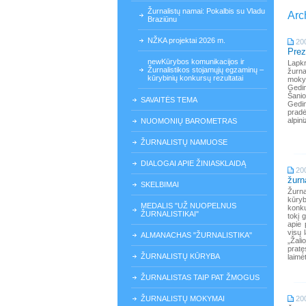
Žurnalistų namai: Pokalbis su Vladu
Arc
Braziūnu
NŽKA projektai 2026 m.
20
Prez
newKūrybos komunikacijos ir
Lapkr
Žurnalistikos stojamųjų egzaminų –
žurna
kūrybinių konkursų rezultatai
mokyk
Gedim
Šanio
SAVAITĖS TEMA
Gedim
pradė
alpini
NUOMONIŲ BAROMETRAS
ŽURNALISTŲ NAMUOSE
DIALOGAI APIE ŽINIASKLAIDĄ
20
žurn
SKELBIMAI
Žurna
kūry
MEDALIS "UŽ NUOPELNUS
konku
ŽURNALISTIKAI"
tokį 
apie 
visų 
ALMANACHAS "ŽURNALISTIKA"
„Žali
pratę
ŽURNALISTŲ KŪRYBA
laimėt
ŽURNALISTAS TAIP PAT ŽMOGUS
ŽURNALISTŲ MOKYMAI
20