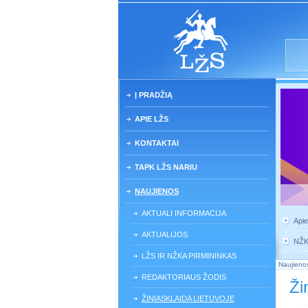
Į PRADŽIĄ
APIE LŽS
KONTAKTAI
TAPK LŽS NARIU
NAUJIENOS
AKTUALI INFORMACIJA
Api
AKTUALIJOS
NŽ
LŽS IR NŽKA PIRMININKAS
Naujieno
REDAKTORIAUS ŽODIS
Ži
ŽINIASKLAIDA LIETUVOJE