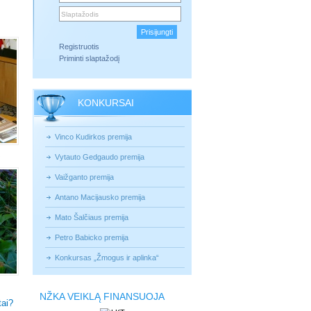
Registruotis
Priminti slaptažodį
KONKURSAI
Vinco Kudirkos premija
Vytauto Gedgaudo premija
Vaižganto premija
Antano Macijausko premija
Mato Šalčiaus premija
Petro Babicko premija
Konkursas „Žmogus ir aplinka“
NŽKA VEIKLĄ FINANSUOJA
tai?