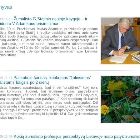
hyvas
Žurnalisto G.Statinio naujoje knygoje – ir
09-11-13
idento V.Adamkaus prisiminimai
ičio 10 d. Prezidentas Valdas Adamkus prezidentūroje priėmė
listą Gerimantą Statinį ir sutiko pasidalinti mintimis apie savo
los suolo draugą, vėliau tapusį Lietuvos alpinizmo pradininku –
iną Akstiną. G.Statinis šią vasarą dalyvavo ekspedicijoje Tian
 kalnuose, kuri buvo skirta Lietuvos vardo tūkstantmečiui ir
ino Akstino viršūnės 50-mečiui paminėti. Po jos žurnalistas ir
jo rašyti knygą „Senojo ledkirčio prisiminimai“ apie Lietuvos
zmo istoriją.
Paskutinis šansas: konkursas “žaliesiems”
09-11-11
alistams baigsis po 2 dienų
listai kasmet apgailestauja, kad ir vėl “pražiūrėjo” kokį nors
binį konkursą. Tuomet, kai išdalijami prizai, pasveikinami
rso laimėtojai, kas nors iš kolegų taria - “galėjau ir aš dalyvauti,
gerą straipsnį šia tema esu parašęs…” Kad nereikėtų tik kalbėti
prarastas galimybes laimėti, pats metas jomis pasinaudoti. Dėl
labai užimtų ir darbais užsivertusių žurnalistų kūrybinio konkurso
oji energija Lietuvoje: problemos ir perspektyvos 2009" rengėjai
sia darbų priėmimo terminą iki lapkričio 13 d. Dar galite konkurso
ojais tapti ir jūs!
Kokią žurnalisto profesijos perspektyvą Lietuvoje mato patys žurnalis
09-11-09