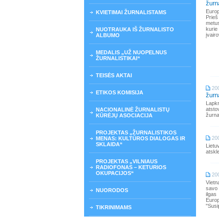
žurna
Euro
KVIETIMAI ŽURNALISTAMS
Prieš
metus
kuri
NUOTRAUKA IŠ ŽURNALISTO
įvair
ALBUMO
MEDALIS „UŽ NUOPELNUS
ŽURNALISTIKAI“
TEISĖS AKTAI
20
ETIKOS KOMISIJA
žurna
Lapkr
atsto
NACIONALINĖ ŽURNALISTŲ
žurnal
KŪRĖJŲ ASOCIACIJA
PROJEKTAS „ŽURNALISTIKOS
20
MENAS: KULTŪROS DIALOGAS IR
SKLAIDA“
Lietu
atskl
PROJEKTAS „VILNIAUS
RADIOFONAS – KETURIOS
OKUPACIJOS“
20
Vietn
savo 
NUORODOS
ilga
Euro
"Susi
TIKRINIMAMS