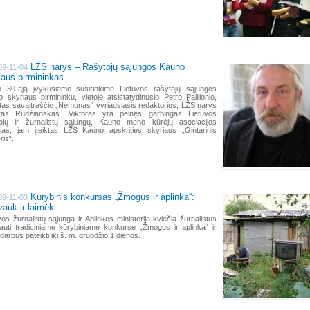
LŽS narys – Rašytojų sąjungos Kauno
09-11-04
iaus pirmininkas
o 30-ąją įvykusiame susirinkime Lietuvos rašytojų sąjungos
 skyriaus pirmininku, vietoje atsistatydinusio Petro Palilionio,
ktas savaitraščio „Nemunas“ vyriausiasis redaktorius, LŽS narys
oras Rudžianskas. Viktoras yra pelnęs garbingas Lietuvos
tojų ir žurnalistų sąjungų, Kauno meno kūrėjų asociacijos
jas, jam įteiktas LŽS Kauno apskrities skyriaus „Gintarinis
ris“.
Kūrybinis konkursas „Žmogus ir aplinka“:
09-11-03
vauk ir laimėk
vos žurnalistų sąjunga ir Aplinkos ministerija kviečia žurnalistus
auti tradiciniame kūrybiniame konkurse „Žmogus ir aplinka“ ir
darbus pateikti iki š. m. gruodžio 1 dienos.