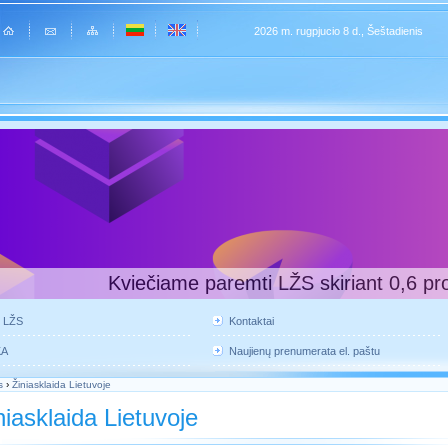
2026 m. rugpjucio 8 d., Šeštadienis
Kviečiame paremti LŽS skiriant 0,6 pr
e LŽS
Kontaktai
KA
Naujienų prenumerata el. paštu
s
›
Žiniasklaida Lietuvoje
niasklaida Lietuvoje