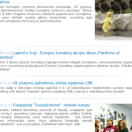
listai
pos Komisijos vykdoma informavimo kampanija „Už įvairovę.
 diskriminavimą“ skelbia žurnalistų konkurso laureatus. Šeštus
 iš eilės rengiamu konkursu siekiama pagerbti tuos žurnalistus,
e savo darbais skatina gilesnį visuomenės suvokimą apie
ovės privalumus bei kovą su diskriminavimu.
Lapkričio 5-oji - Europos žurnalistų akcijos diena „Pakilkime už
09-11-05
listiką!“
ičio 5 dieną Lietuvos žurnalistų sąjunga kviečia kolegas žurnalistus, nevyriausybinių organi
vus ir visuomenę prisijungti prie Europos žurnalistų organizuojamos pilietinės akcijos „Pakilk
istiką!“.
Už įstatymo pažeidimus skirtas įspėjimas LNK
09-11-05
vos radijo ir televizijos komisija lapkričio 4 d. už nukentėjusios nepilnametės asmens tap
eidimą LNK laidose „Kakadu“ paskyrė įspėjimą UAB „Laisvas ir nepriklausomas kanalas“.
Fotoparoda "Susipažinkime": netikėtu kampu
09-11-04
amietė, kalbanti lietuviškai, jaunuolis iš Nepalo, svajojantis apie
verslą ir gyvenimą Lietuvoje, neįprastai jautrūs politikų žodžiai,
s renginio atidarymas, kuris niekam nepabodo… Taip Seime,
pos informacijos biure, buvo atidaryta fotografijų paroda
pažinkime", kuri yra projekto „Pažinkime vieni kitus“ dalis.