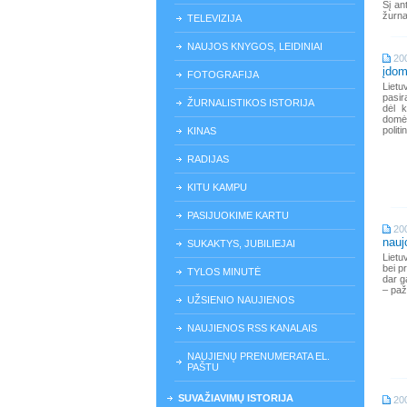
Šį an
žurna
TELEVIZIJA
NAUJOS KNYGOS, LEIDINIAI
20
įdom
FOTOGRAFIJA
Lietu
pasir
ŽURNALISTIKOS ISTORIJA
dėl k
domėt
politi
KINAS
RADIJAS
KITU KAMPU
PASIJUOKIME KARTU
20
nauj
SUKAKTYS, JUBILIEJAI
Lietu
bei p
TYLOS MINUTĖ
dar g
– paž
UŽSIENIO NAUJIENOS
NAUJIENOS RSS KANALAIS
NAUJIENŲ PRENUMERATA EL.
PAŠTU
SUVAŽIAVIMŲ ISTORIJA
20