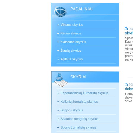
PADALINIAI
Vilniaus skyrius
20
skyr
Kauno skyrius
Spali
Kauno
Klaipėdos skyrius
išrin
Vikt
Šiaulių skyrius
rašy
premi
Alytaus skyrius
parke
SKYRIAI
20
daly
Esperantininkų žurnalistų skyrius
Lietu
dalyv
savo 
Kelionių žurnalistų skyrius
Senjorų skyrius
Spaudos fotografų skyrius
Sporto žurnalistų skyrius