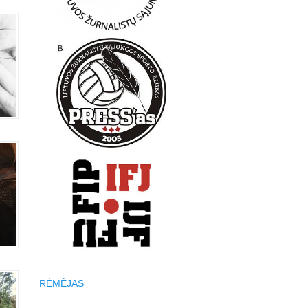
RĖMĖJAS