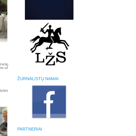
zacijų
ime už
ŽURNALISTŲ NAMAI
atybės
PARTNERIAI