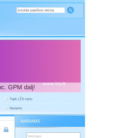
oc. GPM dalį!
Tapk LŽS nariu
Nariams
NARIAMS