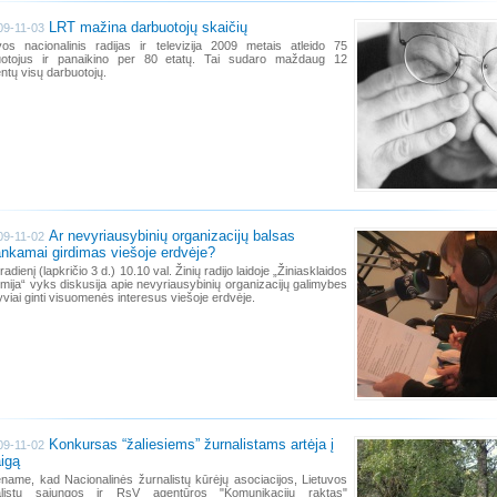
LRT mažina darbuotojų skaičių
09-11-03
vos nacionalinis radijas ir televizija 2009 metais atleido 75
uotojus ir panaikino per 80 etatų. Tai sudaro maždaug 12
ntų visų darbuotojų.
Ar nevyriausybinių organizacijų balsas
09-11-02
nkamai girdimas viešoje erdvėje?
radienį (lapkričio 3 d.) 10.10 val. Žinių radijo laidoje „Žiniasklaidos
mija“ vyks diskusija apie nevyriausybinių organizacijų galimybes
yviai ginti visuomenės interesus viešoje erdvėje.
Konkursas “žaliesiems” žurnalistams artėja į
09-11-02
igą
name, kad Nacionalinės žurnalistų kūrėjų asociacijos, Lietuvos
alistų sąjungos ir RsV agentūros "Komunikacijų raktas"