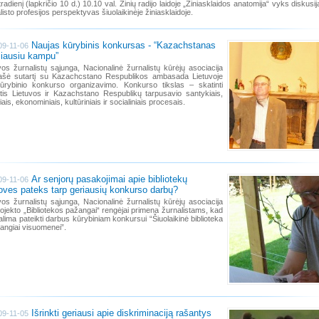
tradienį (lapkričio 10 d.) 10.10 val. Žinių radijo laidoje „Žiniasklaidos anatomija“ vyks diskusij
listo profesijos perspektyvas šiuolaikinėje žiniasklaidoje.
Naujas kūrybinis konkursas - “Kazachstanas
09-11-06
iausiu kampu”
vos žurnalistų sąjunga, Nacionalinė žurnalistų kūrėjų asociacija
ašė sutartį su Kazachcstano Respublikos ambasada Lietuvoje
ūrybinio konkurso organizavimo. Konkurso tikslas – skatinti
is Lietuvos ir Kazachstano Respublikų tarpusavio santykiais,
niais, ekonominiais, kultūriniais ir socialiniais procesais.
Ar senjorų pasakojimai apie bibliotekų
09-11-06
oves pateks tarp geriausių konkurso darbų?
vos žurnalistų sąjunga, Nacionalinė žurnalistų kūrėjų asociacija
rojekto „Bibliotekos pažangai“ rengėjai primena žurnalistams, kad
alima pateikti darbus kūrybiniam konkursui “Šiuolaikinė biblioteka
angiai visuomenei”.
Išrinkti geriausi apie diskriminaciją rašantys
09-11-05