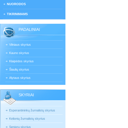
NUORODOS
TIKRINIMAMS
PADALINIAI
Vilniaus skyrius
Kauno skyrius
Klaipėdos skyrius
Šiaulių skyrius
Alytaus skyrius
SKYRIAI
Esperantininkų žurnalistų skyrius
Kelionių žurnalistų skyrius
Senjorų skyrius