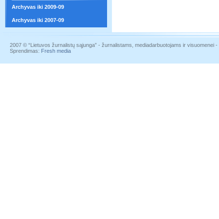
Archyvas iki 2009-09
Archyvas iki 2007-09
2007 © “Lietuvos žurnalistų sąjunga” - žurnalistams, mediadarbuotojams ir visuomenei - į
Sprendimas:
Fresh media