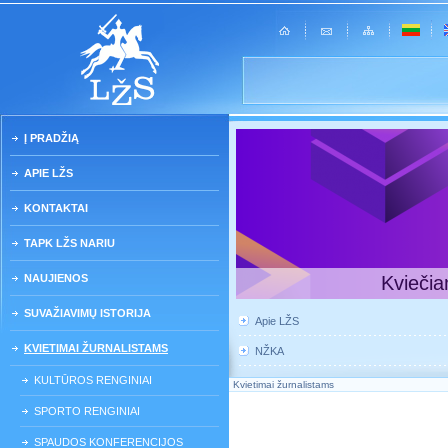
Į PRADŽIĄ
APIE LŽS
KONTAKTAI
TAPK LŽS NARIU
NAUJIENOS
Kviečia
SUVAŽIAVIMŲ ISTORIJA
Apie LŽS
KVIETIMAI ŽURNALISTAMS
NŽKA
KULTŪROS RENGINIAI
Kvietimai žurnalistams
SPORTO RENGINIAI
SPAUDOS KONFERENCIJOS