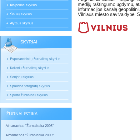
medijų raštingumo ugdymu, atsk
Klaipėdos skyrius
informacijos kanalą geopolitini
Vilniaus miesto savivaldybė. S
Šiaulių skyrius
Alytaus skyrius
SKYRIAI
Esperantininkų žurnalistų skyrius
Kelionių žurnalistų skyrius
Senjorų skyrius
Spaudos fotografų skyrius
Sporto žurnalistų skyrius
ŽURNALISTIKA
Almanachas "Žurnalistika 2008"
Almanachas "Žurnalistika 2009"