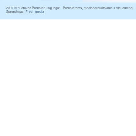
2007 © “Lietuvos žurnalistų sąjunga” - žurnalistams, mediadarbuotojams ir visuomenei - į
Sprendimas:
Fresh media