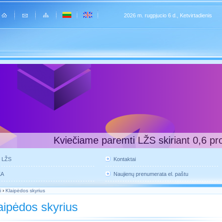
2026 m. rugpjucio 6 d., Ketvirtadienis
Kviečiame paremti LŽS skiriant 0,6 pr
e LŽS
Kontaktai
KA
Naujienų prenumerata el. paštu
i
›
Klaipėdos skyrius
aipėdos skyrius