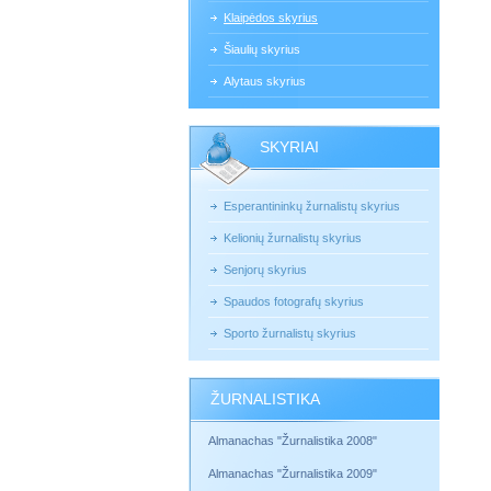
Klaipėdos skyrius
Šiaulių skyrius
Alytaus skyrius
SKYRIAI
Esperantininkų žurnalistų skyrius
Kelionių žurnalistų skyrius
Senjorų skyrius
Spaudos fotografų skyrius
Sporto žurnalistų skyrius
ŽURNALISTIKA
Almanachas "Žurnalistika 2008"
Almanachas "Žurnalistika 2009"