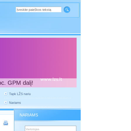
oc. GPM dalį!
Tapk LŽS nariu
Nariams
NARIAMS