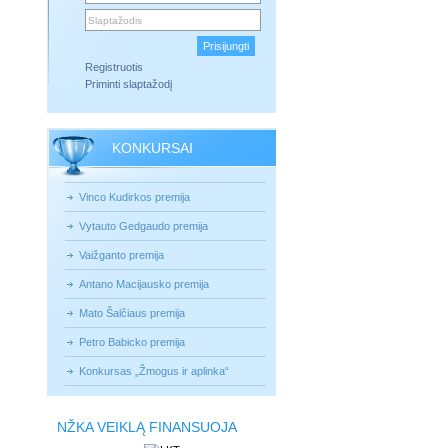
Registruotis
Priminti slaptažodį
KONKURSAI
Vinco Kudirkos premija
Vytauto Gedgaudo premija
Vaižganto premija
Antano Macijausko premija
Mato Šalčiaus premija
Petro Babicko premija
Konkursas „Žmogus ir aplinka“
NŽKA VEIKLĄ FINANSUOJA