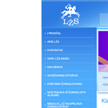
Į PRADŽIĄ
APIE LŽS
KONTAKTAI
TAPK LŽS NARIU
NAUJIENOS
SUVAŽIAVIMŲ ISTORIJA
Api
KVIETIMAI ŽURNALISTAMS
NŽ
NUOTRAUKA IŠ ŽURNALISTO
Padalinia
ALBUMO
Kl
MEDALIS „UŽ NUOPELNUS
ŽURNALISTIKAI“