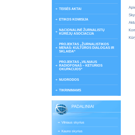
Api
TEISĖS AKTAI
Sky
ETIKOS KOMISIJA
Akt
NACIONALINĖ ŽURNALISTŲ
Kom
KŪRĖJŲ ASOCIACIJA
Kūr
PROJEKTAS „ŽURNALISTIKOS
MENAS: KULTŪROS DIALOGAS IR
SKLAIDA“
PROJEKTAS „VILNIAUS
RADIOFONAS – KETURIOS
OKUPACIJOS“
NUORODOS
TIKRINIMAMS
PADALINIAI
Vilniaus skyrius
Kauno skyrius