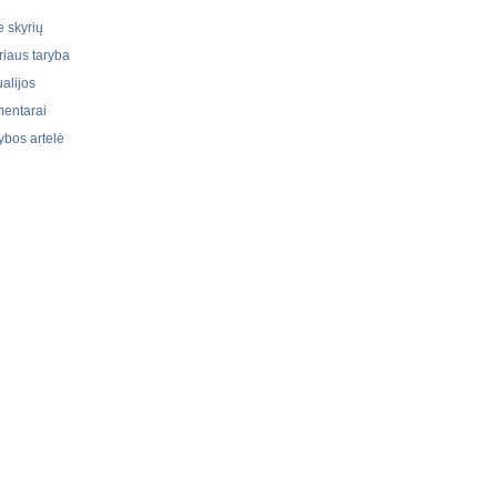
e skyrių
riaus taryba
ualijos
entarai
ybos artelė