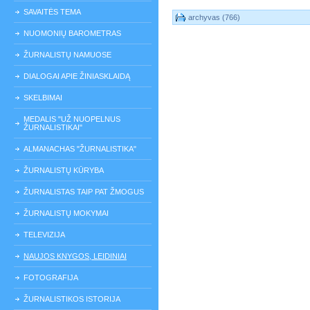
SAVAITĖS TEMA
archyvas (766)
NUOMONIŲ BAROMETRAS
ŽURNALISTŲ NAMUOSE
DIALOGAI APIE ŽINIASKLAIDĄ
SKELBIMAI
MEDALIS "UŽ NUOPELNUS
ŽURNALISTIKAI"
ALMANACHAS "ŽURNALISTIKA"
ŽURNALISTŲ KŪRYBA
ŽURNALISTAS TAIP PAT ŽMOGUS
ŽURNALISTŲ MOKYMAI
TELEVIZIJA
NAUJOS KNYGOS, LEIDINIAI
FOTOGRAFIJA
ŽURNALISTIKOS ISTORIJA