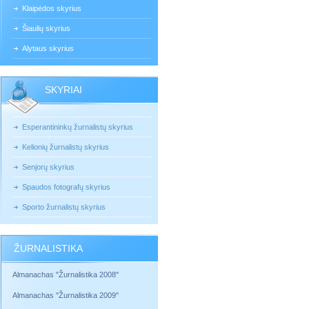
Klaipėdos skyrius
Šiaulių skyrius
Alytaus skyrius
SKYRIAI
Esperantininkų žurnalistų skyrius
Kelionių žurnalistų skyrius
Senjorų skyrius
Spaudos fotografų skyrius
Sporto žurnalistų skyrius
ŽURNALISTIKA
Almanachas "Žurnalistika 2008"
Almanachas "Žurnalistika 2009"