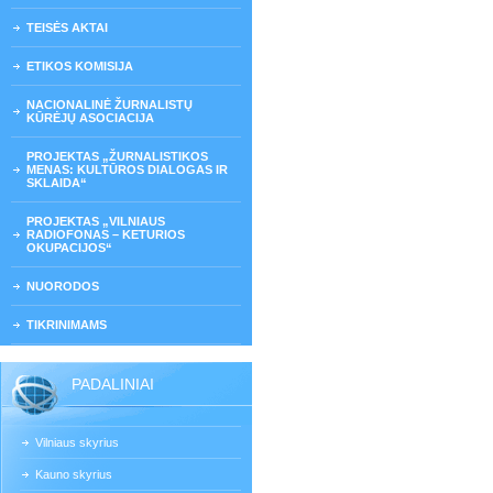
TEISĖS AKTAI
ETIKOS KOMISIJA
NACIONALINĖ ŽURNALISTŲ
KŪRĖJŲ ASOCIACIJA
PROJEKTAS „ŽURNALISTIKOS
MENAS: KULTŪROS DIALOGAS IR
SKLAIDA“
PROJEKTAS „VILNIAUS
RADIOFONAS – KETURIOS
OKUPACIJOS“
NUORODOS
TIKRINIMAMS
PADALINIAI
Vilniaus skyrius
Kauno skyrius