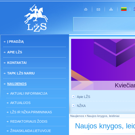
Į PRADŽIĄ
APIE LŽS
KONTAKTAI
TAPK LŽS NARIU
NAUJIENOS
Kviečia
AKTUALI INFORMACIJA
Apie LŽS
AKTUALIJOS
NŽKA
LŽS IR NŽKA PIRMININKAS
Naujienos
›
Naujos knygos, leidiniai
REDAKTORIAUS ŽODIS
Naujos knygos, leid
ŽINIASKLAIDA LIETUVOJE