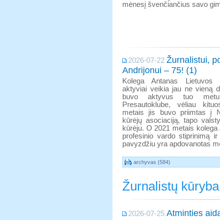
mėnesį švenčiančius savo gim
Žurnalistui, p
2026-07-22
Andrijonui – 75! (1)
Kolega Antanas Lietuvos ž
aktyviai veikia jau ne vieną 
buvo aktyvus tuo metu
Presautoklube, vėliau kitu
metais jis buvo priimtas į N
kūrėjų asociaciją, tapo vals
kūrėju. O 2021 metais kolega 
profesinio vardo stiprinimą i
pavyzdžiu yra apdovanotas med
archyvas (584)
Žurnalistų kūryba
Atminties aid
2026-07-25