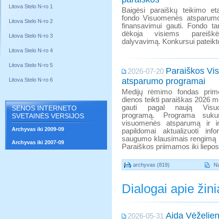
Litova Stelo N-ro 1
Baigėsi paraiškų teikimo e
fondo Visuomenės atsparum
Litova Stelo N-ro 2
finansavimui gauti. Fondo tar
dėkoja visiems pareiš
Litova Stelo N-ro 3
dalyvavimą. Konkursui pateikt
Litova Stelo N-ro 4
Litova Stelo N-ro 5
Paraiškos V
2026-07-20
atsparumo programai
Litova Stelo N-ro 6
Medijų rėmimo fondas prime
dienos teikti paraiškas 2026 m
gauti pagal naują Visu
SENOS INTERNETO
programą. Programa sukurta
SVETAINĖS VERSIJOS
visuomenės atsparumą ir i
Archyvas iki 2009-09
papildomai aktualizuoti info
saugumo klausimais rengimą i
Archyvas iki 2007-09
Paraiškos priimamos iki liepos 2
archyvas (819)
Na
Dialogai apie žin
Aida Vėželien
2026-05-31