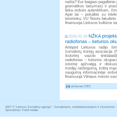
našta? Kur baigiasi pagalbinio
gramatikos taisymas) ir pras
lieka erdvės autentiškam, žmo
Apie tai – pokalbis su intel
teisininku, VU Teisės fakulteto
finansuoja Lietuvos kultūros ta
NŽKA projekta
2026-02-26
radiofonas – keturios ok
Artėjant Lietuvos radijo šim
žurnalistų kūrėjų asociacija 
išskirtinį vaizdo tinklalai
radiofonas – keturios okupaci
istorinę apžvalgą ir diskus
medijų raštingumą, kritinį m
saugumą informacinėje erdvėj
finansuoja Vilniaus miesto sav
archyvas (787)
2007 © “Lietuvos žurnalistų sąjunga” - žurnalistams, mediadarbuotojams ir visuomenei - į
Sprendimas:
Fresh media