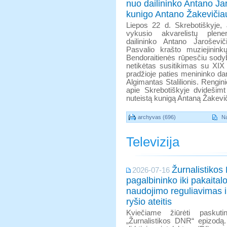
nuo dailininko Antano Jar
kunigo Antano Žakevičia
Liepos 22 d. Skrebotiškyje, 
vykusio akvarelistų ple
dailininko Antano Jaroševi
Pasvalio krašto muziejinink
Bendoraitienės rūpesčiu sody
netikėtas susitikimas su XIX
pradžioje paties menininko dar
Algimantas Stalilionis. Rengin
apie Skrebotiškyje dvidešim
nuteistą kunigą Antaną Žakevi
archyvas (696)
Na
Televizija
Žurnalistikos
2026-07-16
pagalbininko iki pakaital
naudojimo reguliavimas 
ryšio ateitis
Kviečiame žiūrėti paskutinį
„Žurnalistikos DNR“ epizodą.