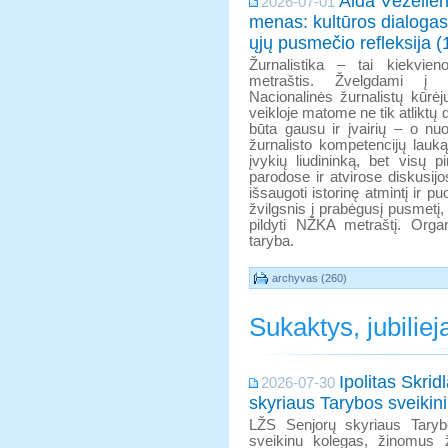
Aida Vėželien
2026-07-01
menas: kultūros dialogas 
ųjų pusmečio refleksija (
Žurnalistika – tai kiekvien
metraštis. Žvelgdami į 
Nacionalinės žurnalistų kūrė
veikloje matome ne tik atliktų 
būta gausu ir įvairių – o nuo
žurnalisto kompetencijų lauką,
įvykių liudininką, bet visų 
parodose ir atvirose diskusi
išsaugoti istorinę atmintį ir 
žvilgsnis į prabėgusį pusmetį
pildyti NŽKA metraštį. Organ
taryba.
archyvas (260)
Sukaktys, jubiliej
Ipolitas Skri
2026-07-30
skyriaus Tarybos sveiki
LŽS Senjorų skyriaus Taryb
sveikinu kolegas, žinomus žu