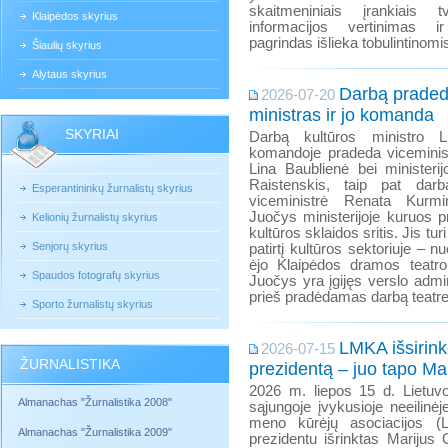
skaitmeniniais įrankiais tv
Klaipėdos skyrius
informacijos vertinimas ir
pagrindas išlieka tobulintinomis
Šiaulių skyrius
Alytaus skyrius
Darbą praded
2026-07-20
ministras ir jo komanda
SKYRIAI
Darbą kultūros ministro Lu
komandoje pradeda viceminis
Lina Baublienė bei ministeri
Raistenskis, taip pat darbą
Esperantininkų žurnalistų skyrius
viceministrė Renata Kurmi
Juočys ministerijoje kuruos p
Kelionių žurnalistų skyrius
kultūros sklaidos sritis. Jis t
Senjorų skyrius
patirtį kultūros sektoriuje – 
ėjo Klaipėdos dramos teatro
Spaudos fotografų skyrius
Juočys yra įgijęs verslo admi
prieš pradėdamas darbą teatr
Sporto žurnalistų skyrius
LMKA išsirink
2026-07-15
ŽURNALISTIKA
prezidentą – juo tapo Mar
2026 m. liepos 15 d. Lietuvo
Almanachas "Žurnalistika 2008"
sąjungoje įvykusioje neeilinėj
meno kūrėjų asociacijos (L
Almanachas "Žurnalistika 2009"
prezidentu išrinktas Marijus 