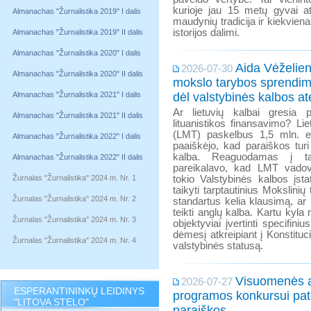
kurioje jau 15 metų gyvai at
Almanachas "Žurnalistika 2019" I dalis
maudynių tradicija ir kiekviena
istorijos dalimi.
Almanachas "Žurnalistika 2019" II dalis
Almanachas "Žurnalistika 2020" I dalis
Aida Vėželien
2026-07-30
Almanachas "Žurnalistika 2020" II dalis
mokslo tarybos sprendim
Almanachas "Žurnalistika 2021" I dalis
dėl valstybinės kalbos ate
Ar lietuvių kalbai gresia p
Almanachas "Žurnalistika 2021" II dalis
lituanistikos finansavimo? Li
(LMT) paskelbus 1,5 mln. e
Almanachas "Žurnalistika 2022" I dalis
paaiškėjo, kad paraiškos turi
kalba. Reaguodamas į ta
Almanachas "Žurnalistika 2022" II dalis
pareikalavo, kad LMT vadov
Žurnalas "Žurnalistika" 2024 m. Nr. 1
tokio Valstybinės kalbos įst
taikyti tarptautinius Mokslini
Žurnalas "Žurnalistika" 2024 m. Nr. 2
standartus kelia klausimą, ar
teikti anglų kalba. Kartu kyla
Žurnalas "Žurnalistika" 2024 m. Nr. 3
objektyviai įvertinti specifin
dėmesį atkreipiant į Konstitucij
Žurnalas "Žurnalistika" 2024 m. Nr. 4
valstybinės statusą.
Visuomenės 
2026-07-27
ESPERANTININKŲ LEIDINYS
programos konkursui pat
"LITOVA STELO"
paraiškos