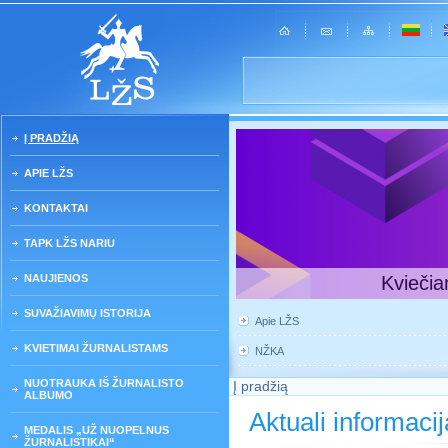
Į PRADŽIĄ
APIE LŽS
KONTAKTAI
TAPK LŽS NARIU
NAUJIENOS
Kviečia
SUVAŽIAVIMŲ ISTORIJA
Apie LŽS
KVIETIMAI ŽURNALISTAMS
NŽKA
NUOTRAUKA IŠ ŽURNALISTO
Į pradžią
ALBUMO
Aktuali informacij
MEDALIS „UŽ NUOPELNUS
ŽURNALISTIKAI“