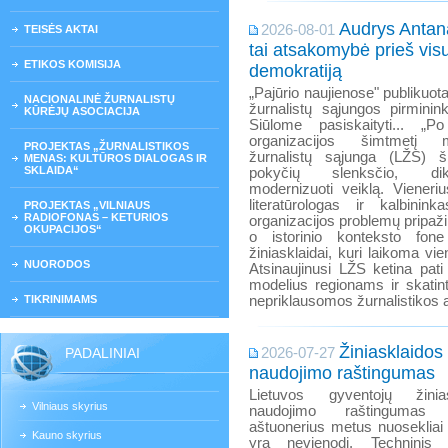
Audrys Antanai
2026-08-01
TEISĖS AKTAI
tai atsakomybė prieš vis
ETIKOS KOMISIJA
demokratiją
„Pajūrio naujienose" publikuota
NACIONALINĖ ŽURNALISTŲ
žurnalistų sąjungos pirminin
KŪRĖJŲ ASOCIACIJA
Siūlome pasiskaityti... „
organizacijos šimtmetį m
PROJEKTAS „ŽURNALISTIKOS
žurnalistų sąjunga (LŽS) 
MENAS: KULTŪROS DIALOGAS IR
SKLAIDA“
pokyčių slenksčio, dik
modernizuoti veiklą. Vieneri
literatūrologas ir kalbini
PROJEKTAS „VILNIAUS
RADIOFONAS – KETURIOS
organizacijos problemų pripaži
OKUPACIJOS“
o istorinio konteksto fone
žiniasklaidai, kuri laikoma v
NUORODOS
Atsinaujinusi LŽS ketina pati
modelius regionams ir skatinti
TIKRINIMAMS
nepriklausomos žurnalistikos at
Žiniasklaidos
PADALINIAI
2026-07-27
naudojimo raštingumas
Lietuvos gyventojų žinia
Vilniaus skyrius
naudojimo raštingumas 
aštuonerius metus nuosekliai 
Kauno skyrius
yra nevienodi. Techninis 