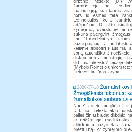
dirbtinio intelekto (DI) va
žurnalistikoje bei kasd
technologiją, kuri tampa vis
nors iš esmės tėra įranki
technologijos kelia esmin
artėjančiam DI akto įsigali
žymėjimui, svarstome, ar nė
sukurta palengvinti žmogaus 
kad DI modeliai yra kuriami 
pažangesnes DI architektūras
keliame filosofinį klausimą:
šoną autentiško žmogiškojo 
diskomforto ar nepatogių sit
dirbtiniu intelektu? Laidoje da
(Mykolo Romerio universiteto t
Lietuvos kultūros taryba.
Žurnalistikos
2026-07-10
Žmogiškasis faktorius: ka
žurnalistikos stuburą DI 
Nuo šių metų rugpjūčio 2 d. 
Dirbtinio intelekto akto nuosta
palies žiniasklaidą: dirbtinio i
ar reikšmingai modifikuotas 
atitinkamai pažymėtas. Tačia
brėžti ribą? Ar žymėjimo prie