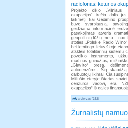
radiofonas: keturios okupa
Projekto ciklo „Vilniaus r
okupacijos“ trečia dalis ju
laikmetį, kai Gedimino pro
buvo svarbiausia, pavojing
geidžiama informacinė erdvė 
pasakojimas atveria dramat
geopolitinių lūžių metu – nuo t
stoties „Polskie Radio Wilno“
bet lemtingo lietuviškojo etapo
atskleis totalitarinių sistem
poveikio instrumento, užkul
mašinos gniaužtus, milžiniško
„Glavlito“ presą, dešimtme
autocenzūros. Šią skaudžią
darbuotojų likimai. Čia susipin
Miliušio eteryje ištartas sovie
cenzūros vadovų era. NŽKA
okupacijos“ iš dalies finansuoj
archyvas (152)
Žurnalistų namu