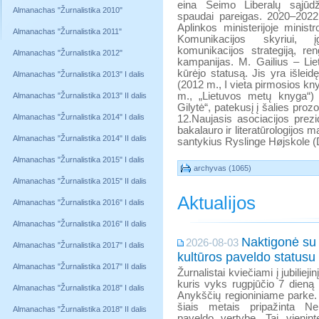
eina Seimo Liberalų sąjūdž
Almanachas "Žurnalistika 2010"
spaudai pareigas. 2020–2022
Aplinkos ministerijoje minist
Almanachas "Žurnalistika 2011"
Komunikacijos skyriui, įg
komunikacijos strategiją, re
Almanachas "Žurnalistika 2012"
kampanijas. M. Gailius – Lie
kūrėjo statusą. Jis yra išleidę
Almanachas "Žurnalistika 2013" I dalis
(2012 m., I vieta pirmosios kn
m., „Lietuvos metų knyga“)
Almanachas "Žurnalistika 2013" II dalis
Gilytė“, patekusį į šalies pr
Almanachas "Žurnalistika 2014" I dalis
12.Naujasis asociacijos prezid
bakalauro ir literatūrologijos m
Almanachas "Žurnalistika 2014" II dalis
santykius Ryslinge Højskole (D
Almanachas "Žurnalistika 2015" I dalis
archyvas (1065)
Almanachas "Žurnalistika 2015" II dalis
Aktualijos
Almanachas "Žurnalistika 2016" I dalis
Almanachas "Žurnalistika 2016" II dalis
Naktigonė su
2026-08-03
Almanachas "Žurnalistika 2017" I dalis
kultūros paveldo statusu
Almanachas "Žurnalistika 2017" II dalis
Žurnalistai kviečiami į jubilieji
kuris vyks rugpjūčio 7 dieną
Almanachas "Žurnalistika 2018" I dalis
Anykščių regioniniame parke.
šiais metais pripažinta Ne
Almanachas "Žurnalistika 2018" II dalis
paveldo vertybe. Tai vienint