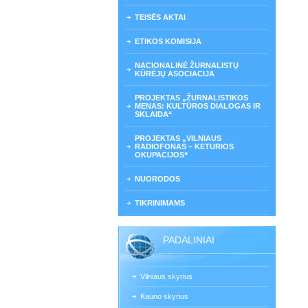
TEISĖS AKTAI
ETIKOS KOMISIJA
NACIONALINĖ ŽURNALISTŲ
KŪRĖJŲ ASOCIACIJA
PROJEKTAS „ŽURNALISTIKOS
MENAS: KULTŪROS DIALOGAS IR
SKLAIDA“
PROJEKTAS „VILNIAUS
RADIOFONAS – KETURIOS
OKUPACIJOS“
NUORODOS
TIKRINIMAMS
PADALINIAI
Vilniaus skyrius
Kauno skyrius