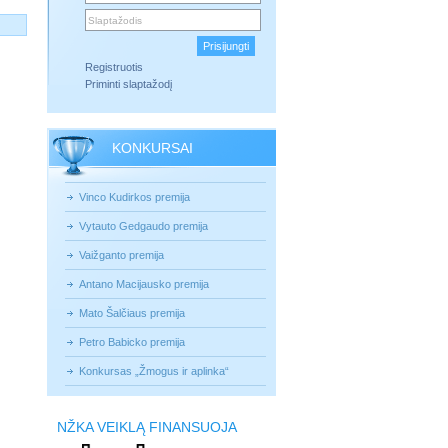
Registruotis
Priminti slaptažodį
KONKURSAI
Vinco Kudirkos premija
Vytauto Gedgaudo premija
Vaižganto premija
Antano Macijausko premija
Mato Šalčiaus premija
Petro Babicko premija
Konkursas „Žmogus ir aplinka“
NŽKA VEIKLĄ FINANSUOJA