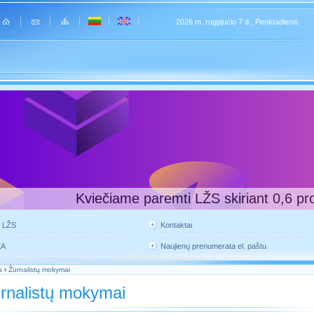
2026 m. rugpjucio 7 d., Penktadienis
Kviečiame paremti LŽS skiriant 0,6 pr
e LŽS
Kontaktai
KA
Naujienų prenumerata el. paštu
s
›
Žurnalistų mokymai
rnalistų mokymai