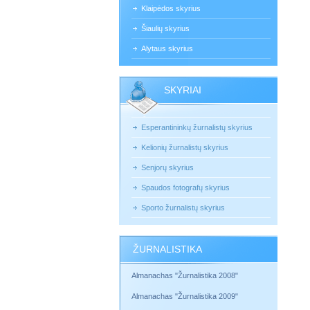
Klaipėdos skyrius
Šiaulių skyrius
Alytaus skyrius
SKYRIAI
Esperantininkų žurnalistų skyrius
Kelionių žurnalistų skyrius
Senjorų skyrius
Spaudos fotografų skyrius
Sporto žurnalistų skyrius
ŽURNALISTIKA
Almanachas "Žurnalistika 2008"
Almanachas "Žurnalistika 2009"