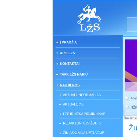
Į PRADŽIĄ
APIE LŽS
KONTAKTAI
TAPK LŽS NARIU
NAUJIENOS
AKTUALI INFORMACIJA
Api
AKTUALIJOS
NŽ
LŽS IR NŽKA PIRMININKAS
Naujieno
REDAKTORIAUS ŽODIS
Žu
ŽINIASKLAIDA LIETUVOJE