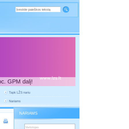
oc. GPM dalį!
Tapk LŽS nariu
Nariams
NARIAMS