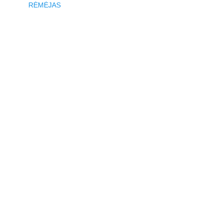
RĖMĖJAS