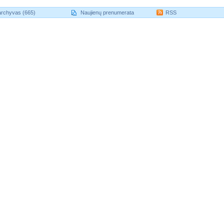
archyvas (665)
Naujienų prenumerata
RSS