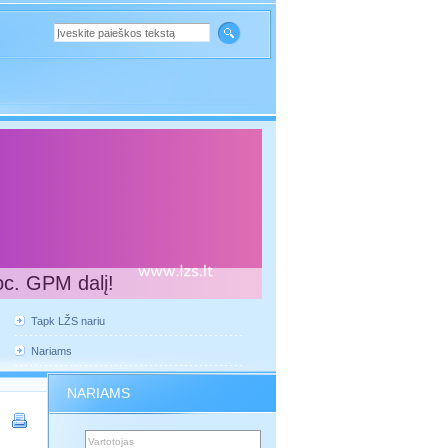
oc. GPM dalį!
Tapk LŽS nariu
Nariams
NARIAMS