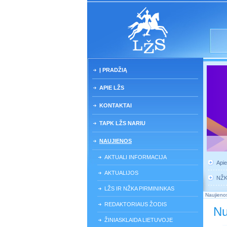
Į PRADŽIĄ
APIE LŽS
KONTAKTAI
TAPK LŽS NARIU
NAUJIENOS
AKTUALI INFORMACIJA
Api
AKTUALIJOS
NŽ
LŽS IR NŽKA PIRMININKAS
Naujieno
REDAKTORIAUS ŽODIS
Nu
ŽINIASKLAIDA LIETUVOJE