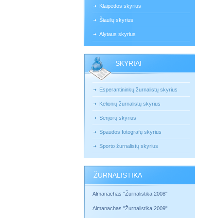
Klaipėdos skyrius
Šiaulių skyrius
Alytaus skyrius
SKYRIAI
Esperantininkų žurnalistų skyrius
Kelionių žurnalistų skyrius
Senjorų skyrius
Spaudos fotografų skyrius
Sporto žurnalistų skyrius
ŽURNALISTIKA
Almanachas "Žurnalistika 2008"
Almanachas "Žurnalistika 2009"