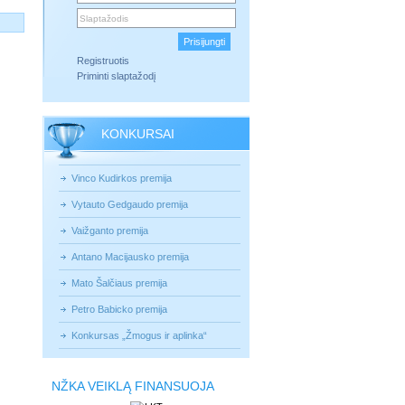
Registruotis
Priminti slaptažodį
KONKURSAI
Vinco Kudirkos premija
Vytauto Gedgaudo premija
Vaižganto premija
Antano Macijausko premija
Mato Šalčiaus premija
Petro Babicko premija
Konkursas „Žmogus ir aplinka“
NŽKA VEIKLĄ FINANSUOJA