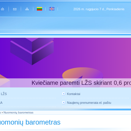
2026 m. rugpjucio 7 d., Penktadienis
Kviečiame paremti LŽS skiriant 0,6 pr
e LŽS
Kontaktai
KA
Naujienų prenumerata el. paštu
s
›
Nuomonių barometras
omonių barometras