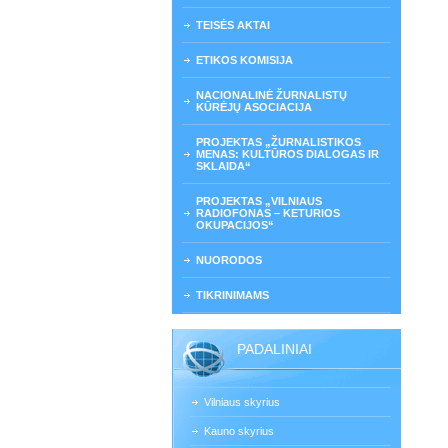
TEISĖS AKTAI
ETIKOS KOMISIJA
NACIONALINĖ ŽURNALISTŲ
KŪRĖJŲ ASOCIACIJA
PROJEKTAS „ŽURNALISTIKOS
MENAS: KULTŪROS DIALOGAS IR
SKLAIDA“
PROJEKTAS „VILNIAUS
RADIOFONAS – KETURIOS
OKUPACIJOS“
NUORODOS
TIKRINIMAMS
PADALINIAI
Vilniaus skyrius
Kauno skyrius