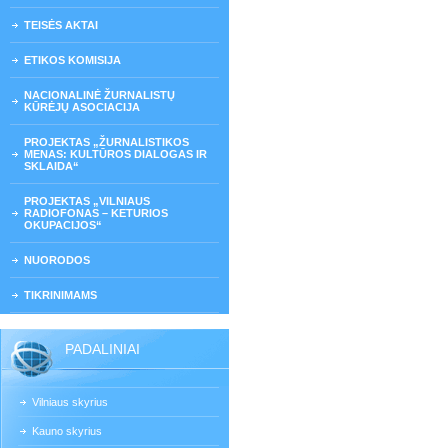
TEISĖS AKTAI
ETIKOS KOMISIJA
NACIONALINĖ ŽURNALISTŲ
KŪRĖJŲ ASOCIACIJA
PROJEKTAS „ŽURNALISTIKOS
MENAS: KULTŪROS DIALOGAS IR
SKLAIDA“
PROJEKTAS „VILNIAUS
RADIOFONAS – KETURIOS
OKUPACIJOS“
NUORODOS
TIKRINIMAMS
PADALINIAI
Vilniaus skyrius
Kauno skyrius