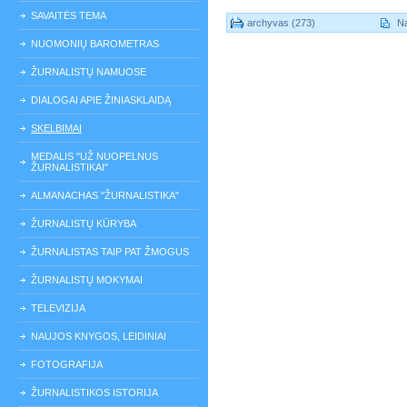
SAVAITĖS TEMA
archyvas (273)
Na
NUOMONIŲ BAROMETRAS
ŽURNALISTŲ NAMUOSE
DIALOGAI APIE ŽINIASKLAIDĄ
SKELBIMAI
MEDALIS "UŽ NUOPELNUS
ŽURNALISTIKAI"
ALMANACHAS "ŽURNALISTIKA"
ŽURNALISTŲ KŪRYBA
ŽURNALISTAS TAIP PAT ŽMOGUS
ŽURNALISTŲ MOKYMAI
TELEVIZIJA
NAUJOS KNYGOS, LEIDINIAI
FOTOGRAFIJA
ŽURNALISTIKOS ISTORIJA