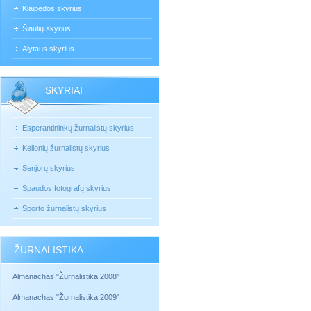
Klaipėdos skyrius
Šiaulių skyrius
Alytaus skyrius
SKYRIAI
Esperantininkų žurnalistų skyrius
Kelionių žurnalistų skyrius
Senjorų skyrius
Spaudos fotografų skyrius
Sporto žurnalistų skyrius
ŽURNALISTIKA
Almanachas "Žurnalistika 2008"
Almanachas "Žurnalistika 2009"