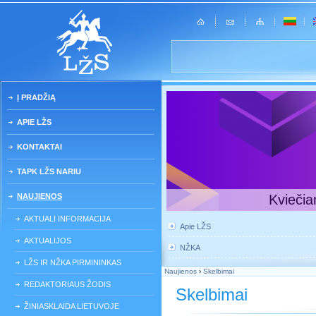
Į PRADŽIĄ
APIE LŽS
KONTAKTAI
TAPK LŽS NARIU
NAUJIENOS
Kviečia
AKTUALI INFORMACIJA
Apie LŽS
AKTUALIJOS
NŽKA
LŽS IR NŽKA PIRMININKAS
Naujienos
›
Skelbimai
REDAKTORIAUS ŽODIS
Skelbimai
ŽINIASKLAIDA LIETUVOJE