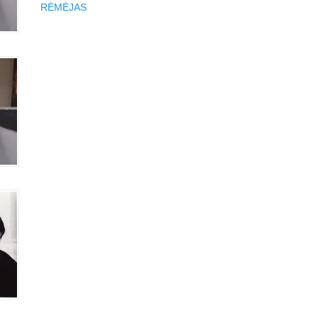
RĖMĖJAS