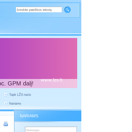
oc. GPM dalį!
Tapk LŽS nariu
Nariams
NARIAMS