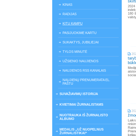
skirt
KINAS
2024
indek
180 š
RADIJAS
valst
KITU KAMPU
PASIJUOKIME KARTU
SUKAKTYS, JUBILIEJAI
TYLOS MINUTĖ
20
tary
UŽSIENIO NAUJIENOS
būkl
Medij
NAUJIENOS RSS KANALAIS
atsto
socia
NAUJIENŲ PRENUMERATA EL.
PAŠTU
SUVAŽIAVIMŲ ISTORIJA
KVIETIMAI ŽURNALISTAMS
20
žmog
NUOTRAUKA IŠ ŽURNALISTO
ALBUMO
Laik
rinki
Raimo
MEDALIS „UŽ NUOPELNUS
Prien
ŽURNALISTIKAI“
keli