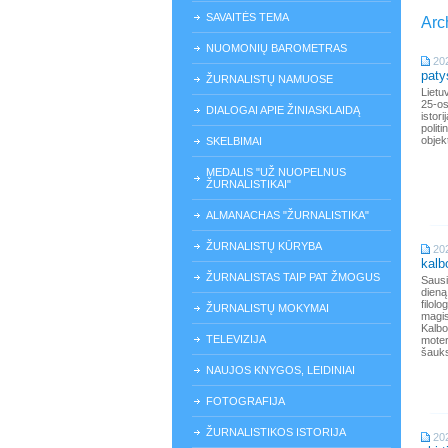
SAVAITĖS TEMA
Arc
NUOMONIŲ BAROMETRAS
20
paty
ŽURNALISTŲ NAMUOSE
Lietu
25-os
DIALOGAI APIE ŽINIASKLAIDĄ
istor
polit
objek
SKELBIMAI
MEDALIS "UŽ NUOPELNUS
ŽURNALISTIKAI"
ALMANACHAS "ŽURNALISTIKA"
ŽURNALISTŲ KŪRYBA
20
kalb
ŽURNALISTAS TAIP PAT ŽMOGUS
Sausi
dieną
filol
ŽURNALISTŲ MOKYMAI
magi
Kalbo
TELEVIZIJA
mote
šauks
NAUJOS KNYGOS, LEIDINIAI
FOTOGRAFIJA
ŽURNALISTIKOS ISTORIJA
20