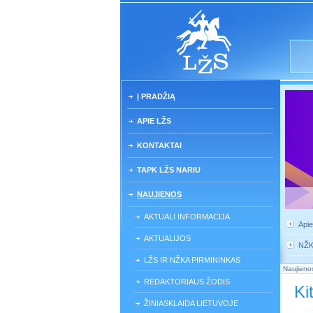
Į PRADŽIĄ
APIE LŽS
KONTAKTAI
TAPK LŽS NARIU
NAUJIENOS
AKTUALI INFORMACIJA
Api
AKTUALIJOS
NŽ
LŽS IR NŽKA PIRMININKAS
Naujieno
REDAKTORIAUS ŽODIS
Ki
ŽINIASKLAIDA LIETUVOJE