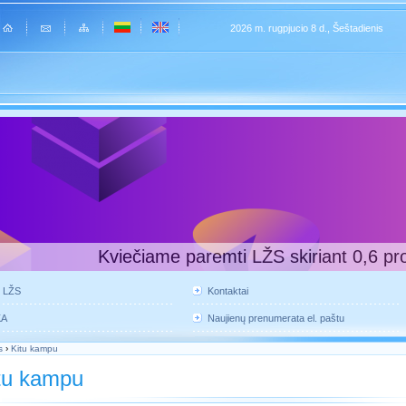
2026 m. rugpjucio 8 d., Šeštadienis
Kviečiame paremti LŽS skiriant 0,6 pr
e LŽS
Kontaktai
KA
Naujienų prenumerata el. paštu
s
›
Kitu kampu
tu kampu