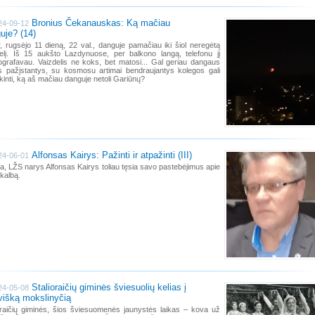
Bronius Čekanauskas: Ką mačiau
24-09-12
uje? (14)
, rugsėjo 11 dieną, 22 val., danguje pamačiau iki šiol neregėtą
elį. Iš 15 aukšto Lazdynuose, per balkono langą, telefonu jį
ografavau. Vaizdelis ne koks, bet matosi... Gal geriau dangaus
 pažįstantys, su kosmosu artimai bendraujantys kolegos gali
kinti, ką aš mačiau danguje netoli Gariūnų?
Alfonsas Kairys: Pažinti ir atpažinti (III)
24-06-01
a, LŽS narys Alfonsas Kairys toliau tęsia savo pastebėjimus apie
kalbą.
Stalioraičių giminės šviesuolių kelias į
24-05-08
uvišką mokslinyčią
oraičių giminės, šios šviesuomenės jaunystės laikas – kova už