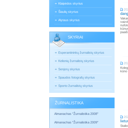
Klaipėdos skyrius
20
Šiaulių skyrius
dang
Vakar
Alytaus skyrius
vaizd
nufot
kūnus
paaiš
SKYRIAI
Esperantininkų žurnalistų skyrius
Kelionių žurnalistų skyrius
20
Koleg
Senjorų skyrius
kūno 
Spaudos fotografų skyrius
Sporto žurnalistų skyrius
ŽURNALISTIKA
Almanachas "Žurnalistika 2008"
20
liet
Almanachas "Žurnalistika 2009"
Stali