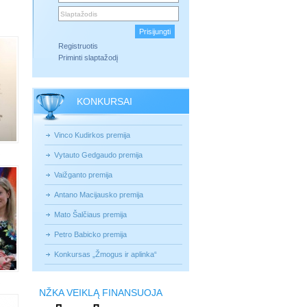
Registruotis
Priminti slaptažodį
KONKURSAI
Vinco Kudirkos premija
Vytauto Gedgaudo premija
Vaižganto premija
Antano Macijausko premija
Mato Šalčiaus premija
Petro Babicko premija
Konkursas „Žmogus ir aplinka“
NŽKA VEIKLĄ FINANSUOJA