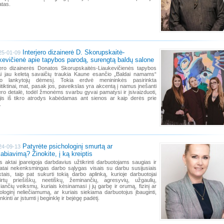
atas.
Interjero dizainerė D. Skorupskaitė-
25-01-09
kevičienė apie tapybos parodą, surengtą baldų salone
jero dizainerės Donatos Skorupskaitės-Liaukevičienės tapybos
i jau keletą savaičių traukia Kaune esančio „Baldai namams“
no lankytojų dėmesį. Tokia erdvė menininkės pasirinkta
itiktinai, mat, pasak jos, paveikslas yra akcentą į namus įnešanti
jero detalė, todėl žmonėms svarbu gyvai pamatysi ir įsivaizduoti,
jis iš tikro atrodys kabėdamas ant sienos ar kaip derės prie
.
Patyrėte psichologinį smurtą ar
24-09-13
kabiavimą? Žinokite, į ką kreiptis
s aktai įpareigoja darbdavius užtikrinti darbuotojams saugias ir
atai nekenksmingas darbo sąlygas visais su darbu susijusiais
tais, taip pat sukurti tokią darbo aplinką, kurioje darbuotojai
irtų priešiškų, neetiškų, žeminančių, agresyvių, užgaulių,
žiančių veiksmų, kuriais kėsinamasi į jų garbę ir orumą, fizinį ar
ologinį neliečiamumą, ar kuriais siekiama darbuotojus įbauginti,
kinti ar įstumti į beginklę ir bejėgę padėtį.