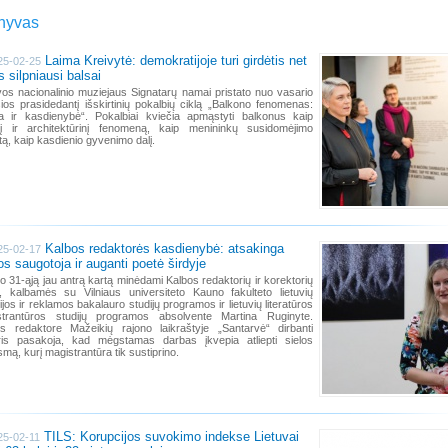
hyvas
Laima Kreivytė: demokratijoje turi girdėtis net
25-02-25
s silpniausi balsai
vos nacionalinio muziejaus Signatarų namai pristato nuo vasario
ios prasidedantį išskirtinių pokalbių ciklą „Balkono fenomenas:
ija ir kasdienybė“. Pokalbiai kviečia apmąstyti balkonus kaip
inį ir architektūrinį fenomeną, kaip menininkų susidomėjimo
tą, kaip kasdienio gyvenimo dalį.
Kalbos redaktorės kasdienybė: atsakinga
25-02-17
os saugotoja ir auganti poetė širdyje
o 31-ąją jau antrą kartą minėdami Kalbos redaktorių ir korektorių
, kalbamės su Vilniaus universiteto Kauno fakulteto lietuvių
ogijos ir reklamos bakalauro studijų programos ir lietuvių literatūros
strantūros studijų programos absolvente Martina Ruginyte.
s redaktore Mažeikių rajono laikraštyje „Santarvė“ dirbanti
ris pasakoja, kad mėgstamas darbas įkvepia atliepti sielos
mą, kurį magistrantūra tik sustiprino.
TILS: Korupcijos suvokimo indekse Lietuvai
25-02-11