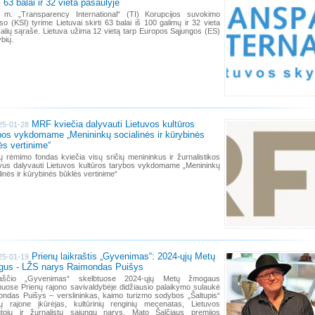
i 63 balai ir 32 vieta pasaulyje
 m. „Transparency International“ (TI) Korupcijos suvokimo
so (KSI) tyrime Lietuvai skirti 63 balai iš 100 galimų ir 32 vieta
alių sąraše. Lietuva užima 12 vietą tarp Europos Sąjungos (ES)
ybių.
MRF kviečia dalyvauti Lietuvos kultūros
25-01-28
bos vykdomame „Menininkų socialinės ir kūrybinės
ės vertinime“
ų rėmimo fondas kviečia visų sričių menininkus ir žurnalistikos
vus dalyvauti Lietuvos kultūros tarybos vykdomame „Menininkų
linės ir kūrybinės būklės vertinime“
Prienų laikraštis „Gyvenimas“: 2024-ųjų Metų
25-01-19
us - LŽS narys Raimondas Puišys
raščio „Gyvenimas“ skelbtuose 2024-ųjų Metų žmogaus
muose Prienų rajono savivaldybėje didžiausio palaikymo sulaukė
ndas Puišys – verslininkas, kaimo turizmo sodybos „Šaltupis“
ų rajone įkūrėjas, kultūrinių renginių mecenatas, Lietuvos
autojų ir žurnalistų sąjungų narys, Mato Šalčiaus premijos