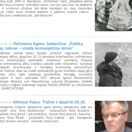
višką žodį. 1891 m. liberalusis „Ūkininkas“ rašė: „Negalima darbą
likti mūsų kraszto mokslinyczioms, nes jos pas mus ne platinimu
 ir szviesos užsiima, bet tiktai stengiasi isz mųs maskolius
yti; reikia tuom užsiimti patiems ir patiems mokinti vaikus“ .
la buvo vadinama dar „daraktoryne“.
Režisierius Agnius Jankevičius: „Politika,
24-04-26
gija, seksas – visada rezonuojančios temos“
Vilniaus senojo teatro fasado „šviečia“ neįprastai ryškios
ingos afišos, gegužės 10, 11 dienomis kviečiančios į režisieriaus
aus Jankevičiaus spektaklio „Kankinys“ premjerą. Poparto
nę primenančią afišų estetiką pasiūlė pats režisierius, kūryboje
ngiantis provokacijos ir moralinių konvencijų nesuvaržyto
inio šėlsmo. Apie tai, kodėl spektaklyje gyvai skambės daug gero
ikinio roko, apie ypatingą jaunatvišką energiją, tvyrančią
icijose ir tarsi specialiai VST aktoriui Igoriui Abramovičiui
aturgo Mariaus von Mayenburgo sukurtą Benjamino Ziūdelio
nažą ir kalbės teatrologė Ingrida RAGELSKIENĖ su režisieriumi
u JANKEVIČIUMI. .
Alfonsas Kairys: Pažinti ir atpažinti (II) (4)
24-04-20
eologizmų žodyne aptinkame gana įdomių pasakymų apie jos
enybę“ nosį: Nosį atsišluostyti - susitvarkyti; Nosį braukyti -
inėti; Nosį įbesti - arti prisikišus, žiūrėti; Nosį įmerkti į šakumą -
erti; Nosį iškelti - įsivaizdinti; Nosį kaišioti - lįsti, stengiantis
yti; Nosies nerodyti - neužeiti, neužsukti...