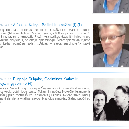
Alfonsas Kairys: Pažinti ir atpažinti (I) (1)
24-04-07
ų filosofas, politikas, retorikas ir rašytojas Markas Tulijus
onas (Marcus Tullius Cicero, gyvenęs 106 m. pr. m. e. sausio 3
43 m. pr. m. e. gruodžio 7 d.) , yra palikęs daug išminties krislų
įvairius dalykus ir, be abejo, apie žmogų. Šįkart apie veidą ir jame
 kelią rodančias akis: ,,Veidas – sielos atspindys“,- sakė
fas.
Eugenija Šulgaitė, Gediminas Karka: ir
24-03-31
oje, ir gyvenime (4)
ėžys. Nuo aktorių Eugenijos Šulgaitės ir Gedimino Karkos namų
trą veda vešli liepų alėja. Toliau ji nubėga Nevėžio krantine ir
emia į pilką teatro mūrą. Kasdienis jų kelias. Aktorė sakė, kad ji
anti eiti viena – tai jos savos, brangios minutės. Galinti pabūti su
i.