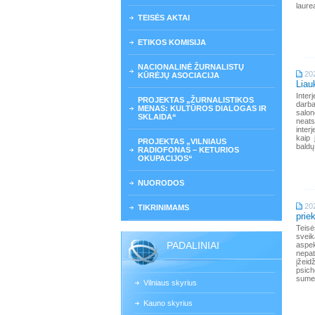
laure
TEISĖS AKTAI
ETIKOS KOMISIJA
NACIONALINĖ ŽURNALISTŲ
20
KŪRĖJŲ ASOCIACIJA
Liau
Inter
PROJEKTAS „ŽURNALISTIKOS
darba
MENAS: KULTŪROS DIALOGAS IR
salo
SKLAIDA“
neats
inter
kaip 
PROJEKTAS „VILNIAUS
baldų
RADIOFONAS – KETURIOS
OKUPACIJOS“
NUORODOS
20
TIKRINIMAMS
prie
Teisė
sveik
PADALINIAI
aspek
nepat
įžeid
psich
sumen
Vilniaus skyrius
Kauno skyrius