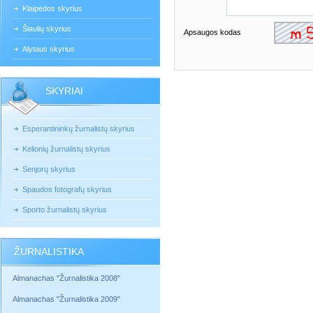
Klaipėdos skyrius
Šiaulių skyrius
Apsaugos kodas
Alytaus skyrius
SKYRIAI
Esperantininkų žurnalistų skyrius
Kelionių žurnalistų skyrius
Senjorų skyrius
Spaudos fotografų skyrius
Sporto žurnalistų skyrius
ŽURNALISTIKA
Almanachas "Žurnalistika 2008"
Almanachas "Žurnalistika 2009"