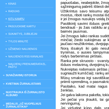
papuošalas, neabejokite, žmogu
KINAS
sąžiningumą pabrėš ištiesti del
Užtikrintus savo teisumu atp
RADIJAS
mostus, riboti rankų mostai i
ir jei žmogus nusukęs veidą ži
KITU KAMPU
Pasitikintį savimi išduos grei
PASIJUOKIME KARTU
bendrauti - jis žais rašikliu a
baimės jausmas.
SUKAKTYS, JUBILIEJAI
Jei žmogus laiko rankas sudėtas
minčiai; žiedo sukiojimas ar
TYLOS MINUTĖ
jaučiasi neužtikrintas, dvejoj
Norą išsakyti iki galo nes
UŽSIENIO NAUJIENOS
trynimas, o ausies tampyma
rodys barbenimas pirštais.
NAUJIENOS RSS KANALAIS
Ranka prie skruosto - svarst
NAUJIENŲ PRENUMERATA EL.
išduos melavimą, dvejojimą ku
PAŠTU
Nukreiptas rodomasis pirštas į
sugniaužti kumščiai); rankų ant
SUVAŽIAVIMŲ ISTORIJA
Mūsų smakras irgi savotiška
priimti sprendimą, o pasmakr
KVIETIMAI ŽURNALISTAMS
Pasitaiko, kad matai nagus 
ženklas.
NUOTRAUKA IŠ ŽURNALISTO
Jei galva laikoma pakelta, t
ALBUMO
Jei pečiai yra įtraukti, tai
nervingumą;
MEDALIS „UŽ NUOPELNUS
ŽURNALISTIKAI“
Jei viršutinė kūno dalis yr