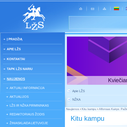
Į PRADŽIĄ
APIE LŽS
KONTAKTAI
TAPK LŽS NARIU
NAUJIENOS
Kviečia
AKTUALI INFORMACIJA
Apie LŽS
AKTUALIJOS
NŽKA
LŽS IR NŽKA PIRMININKAS
Naujienos
›
Kitu kampu
›
Alfonsas Kairys: Pažinti
REDAKTORIAUS ŽODIS
Kitu kampu
ŽINIASKLAIDA LIETUVOJE