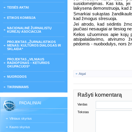
susidomėjimas. Kas kita, jei 
TEISĖS AKTAI
laikysena demonstruoja, kad ž
Smarkiai sukąstas žandikaulis
ETIKOS KOMISIJA
kad žmogus stresuoja.
Jei atrodo, kad sėdintis žmog
NACIONALINĖ ŽURNALISTŲ
jaučiasi nesaugiai ar tiesiog ne
KŪRĖJŲ ASOCIACIJA
Kelios užuominos apie kojų p
atsipalaidavimo, atvirumo 
PROJEKTAS „ŽURNALISTIKOS
pėdomis - nuobodulys, nors žm
MENAS: KULTŪROS DIALOGAS IR
SKLAIDA“
PROJEKTAS „VILNIAUS
RADIOFONAS – KETURIOS
OKUPACIJOS“
Atgal
NUORODOS
TIKRINIMAMS
Rašyti komentarą
PADALINIAI
Vardas
Tekstas
Vilniaus skyrius
Kauno skyrius