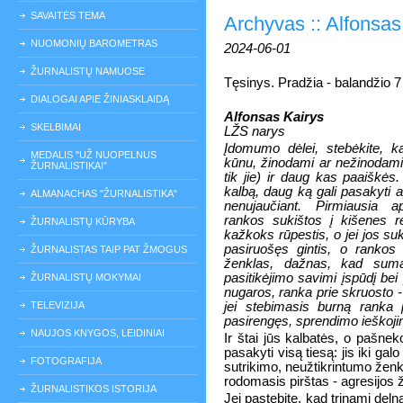
SAVAITĖS TEMA
Archyvas :: Alfonsas K
NUOMONIŲ BAROMETRAS
2024-06-01
ŽURNALISTŲ NAMUOSE
Tęsinys. Pradžia - balandžio 7
DIALOGAI APIE ŽINIASKLAIDĄ
Alfonsas Kairys
SKELBIMAI
LŽS narys
Įdomumo dėlei, stebėkite, 
MEDALIS "UŽ NUOPELNUS
kūnu, žinodami ar nežinodami,
ŽURNALISTIKAI"
tik jie) ir daug kas paaiškės
kalbą, daug ką gali pasakyti
ALMANACHAS "ŽURNALISTIKA"
nenujaučiant. Pirmiausia a
rankos sukištos į kišenes r
ŽURNALISTŲ KŪRYBA
kažkoks rūpestis, o jei jos suk
pasiruošęs gintis, o rankos 
ŽURNALISTAS TAIP PAT ŽMOGUS
ženklas, dažnas, kad sumaž
pasitikėjimo savimi įspūdį b
ŽURNALISTŲ MOKYMAI
nugaros, ranka prie skruosto -
TELEVIZIJA
jei stebimasis burną ranka 
pasirengęs, sprendimo ieškojima
NAUJOS KNYGOS, LEIDINIAI
Ir štai jūs kalbatės, o pašne
pasakyti visą tiesą: jis iki gal
FOTOGRAFIJA
sutrikimo, neužtikrintumo ženk
rodomasis pirštas - agresijos 
ŽURNALISTIKOS ISTORIJA
Jei pastebite, kad trinami del