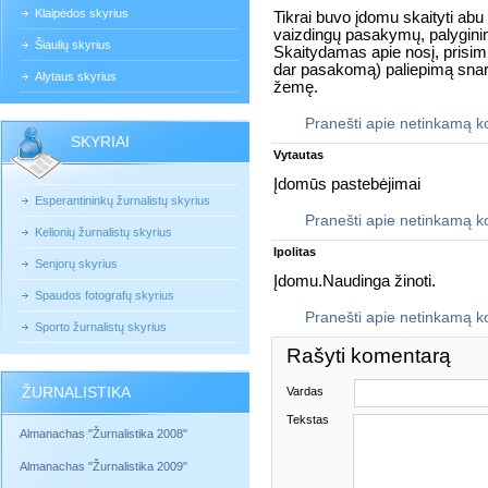
Klaipėdos skyrius
Tikrai buvo įdomu skaityti abu
vaizdingų pasakymų, palygini
Šiaulių skyrius
Skaitydamas apie nosį, prisimi
dar pasakomą) paliepimą snarg
Alytaus skyrius
žemę.
Pranešti apie netinkamą 
SKYRIAI
Vytautas
Įdomūs pastebėjimai
Esperantininkų žurnalistų skyrius
Pranešti apie netinkamą 
Kelionių žurnalistų skyrius
Ipolitas
Senjorų skyrius
Įdomu.Naudinga žinoti.
Spaudos fotografų skyrius
Pranešti apie netinkamą 
Sporto žurnalistų skyrius
Rašyti komentarą
ŽURNALISTIKA
Vardas
Tekstas
Almanachas "Žurnalistika 2008"
Almanachas "Žurnalistika 2009"