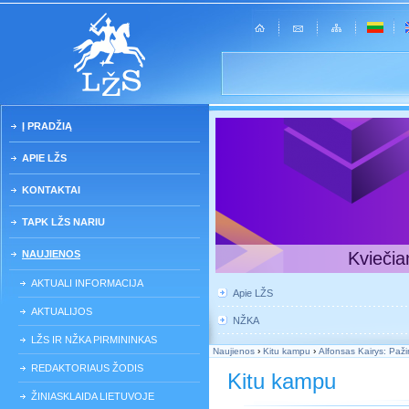
Į PRADŽIĄ
APIE LŽS
KONTAKTAI
TAPK LŽS NARIU
NAUJIENOS
Kviečia
AKTUALI INFORMACIJA
Apie LŽS
AKTUALIJOS
NŽKA
LŽS IR NŽKA PIRMININKAS
Naujienos
›
Kitu kampu
›
Alfonsas Kairys: Pažinti
REDAKTORIAUS ŽODIS
Kitu kampu
ŽINIASKLAIDA LIETUVOJE