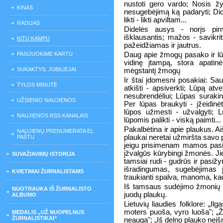
nustoti gero vardo; Nosis žy
KINAS
nesugebėjimą ką padaryti; Did
likti - likti apviltam...
RADIJAS
Didelės ausys - norįs pirm
išklausantis; mažos - savikrit
KITU KAMPU
pažeidžiamas ir jautrus.
PASIJUOKIME KARTU
Daug apie žmogų pasako ir lūpo
vidinę įtampą, stora apatinė
SUKAKTYS, JUBILIEJAI
mėgstantį žmogų
Ir štai įdomesni posakiai: Sau
TYLOS MINUTĖ
atkišti - apsiverkti; Lūpą at
nesubrendėliui; Lūpas surakinti
UŽSIENIO NAUJIENOS
Per lūpas braukyti - įžeidin
lūpos užmesti - užvalgyti; 
NAUJIENOS RSS KANALAIS
lūpomis palikti - viską paimti...
Pakalbėtina ir apie plaukus. A
NAUJIENŲ PRENUMERATA EL.
plaukai neretai užmiršta savo p
PAŠTU
jeigu prisimenam mamos pasiūlyt
įžvalgūs kūrybingi žmonės. Jie 
SUVAŽIAVIMŲ ISTORIJA
tamsiai rudi - gudrūs ir pasižym
išradingumas, sugebėjimas 
KVIETIMAI ŽURNALISTAMS
traukianti spalva, manoma, ka
Iš tamsaus sudėjimo žmonių L
NUOTRAUKA IŠ ŽURNALISTO
juodų plaukų.
ALBUMO
Lietuvių liaudies folklore: „I
moters puoša, vyro luoša"; „Ž
MEDALIS „UŽ NUOPELNUS
ŽURNALISTIKAI“
neauga"; „Iš delno plauko neišr