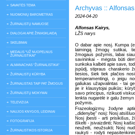
SAVAITĖS TEMA
Archyvas :: Alfonsas K
NUOMONIŲ BAROMETRAS
2024-04-20
ŽURNALISTŲ NAMUOSE
Alfonsas Kairys,
LŽS narys
DIALOGAI APIE ŽINIASKLAIDĄ
SKELBIMAI
O dabar apie nosį. Kumpa (er
laimingą žmogų sutikai, ti
MEDALIS "UŽ NUOPELNUS
žmogaus požymis, labai siauro
ŽURNALISTIKAI"
savininkai - mėgsta būti dėm
sunkoka kalbėti apie save, t
ALMANACHAS "ŽURNALISTIKA"
įspūdį, stipraus charakerio ž
tiesios, šiek tiek plačios no
ŽURNALISTŲ KŪRYBA
temperamentingi, o jeigu no
galiukas užapvalintas - tai ger
ŽURNALISTAS TAIP PAT ŽMOGUS
jie ir klausytojai puikūs; kūry
savo principus, rizikuoti viskuo
ŽURNALISTŲ MOKYMAI
lenkta nugarėlė ir galu žemy
TELEVIZIJA
požymis.
Frazeologizmų žodyne ap
NAUJOS KNYGOS, LEIDINIAI
,,didenybę" nosį: Nosį atsišluos
Nosį įbesti - arti prisikišus, 
FOTOGRAFIJA
iškelti - įsivaizdinti; Nosį kaiši
neužeiti, neužsukti; Nosį nud
ŽURNALISTIKOS ISTORIJA
raukyti - rodyti nepasitenkini