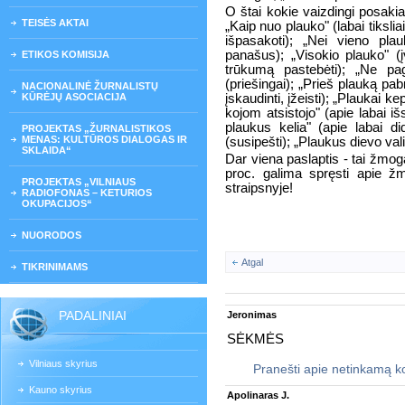
O štai kokie vaizdingi posakia
TEISĖS AKTAI
„Kaip nuo plauko" (labai tiksliai
išpasakoti); „Nei vieno plau
panašus); „Visokio plauko" (į
ETIKOS KOMISIJA
trūkumą pastebėti); „Ne pa
(priešingai); „Prieš plauką pab
NACIONALINĖ ŽURNALISTŲ
KŪRĖJŲ ASOCIACIJA
įskaudinti, įžeisti); „Plaukai k
kojom atsistojo" (apie labai išs
plaukus kelia" (apie labai d
PROJEKTAS „ŽURNALISTIKOS
MENAS: KULTŪROS DIALOGAS IR
(susipešti); „Plaukus dievo vali
SKLAIDA“
Dar viena paslaptis - tai žmog
proc. galima spręsti apie ž
PROJEKTAS „VILNIAUS
straipsnyje!
RADIOFONAS – KETURIOS
OKUPACIJOS“
NUORODOS
Atgal
TIKRINIMAMS
PADALINIAI
Jeronimas
SĖKMĖS
Vilniaus skyrius
Pranešti apie netinkamą 
Kauno skyrius
Apolinaras J.