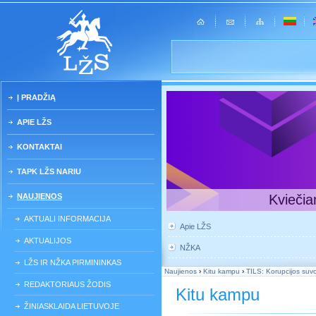
Į PRADŽIĄ
APIE LŽS
KONTAKTAI
TAPK LŽS NARIU
NAUJIENOS
Kviečia
AKTUALI INFORMACIJA
Apie LŽS
AKTUALIJOS
NŽKA
LŽS IR NŽKA PIRMININKAS
Naujienos
›
Kitu kampu
›
TILS: Korupcijos suvok
REDAKTORIAUS ŽODIS
Kitu kampu
ŽINIASKLAIDA LIETUVOJE