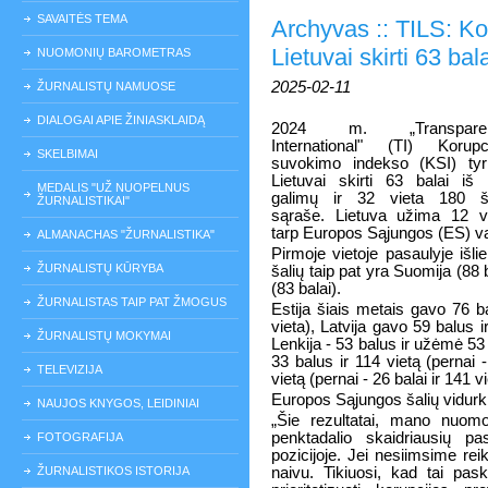
SAVAITĖS TEMA
Archyvas :: TILS: K
Lietuvai skirti 63 bal
NUOMONIŲ BAROMETRAS
2025-02-11
ŽURNALISTŲ NAMUOSE
DIALOGAI APIE ŽINIASKLAIDĄ
2024 m. „Transpare
International" (TI) Korupc
SKELBIMAI
suvokimo indekso (KSI) ty
Lietuvai skirti 63 balai iš
MEDALIS "UŽ NUOPELNUS
galimų ir 32 vieta 180 ša
ŽURNALISTIKAI"
sąraše. Lietuva užima 12 v
tarp Europos Sąjungos (ES) va
ALMANACHAS "ŽURNALISTIKA"
Pirmoje vietoje pasaulyje išlie
ŽURNALISTŲ KŪRYBA
šalių taip pat yra Suomija (88 b
(83 balai).
ŽURNALISTAS TAIP PAT ŽMOGUS
Estija šiais metais gavo 76 ba
vieta), Latvija gavo 59 balus i
ŽURNALISTŲ MOKYMAI
Lenkija - 53 balus ir užėmė 53 v
33 balus ir 114 vietą (pernai -
TELEVIZIJA
vietą (pernai - 26 balai ir 141 vi
Europos Sąjungos šalių vidurkis
NAUJOS KNYGOS, LEIDINIAI
„Šie rezultatai, mano nuomon
penktadalio skaidriausių pas
FOTOGRAFIJA
pozicijoje. Jei nesiimsime rei
ŽURNALISTIKOS ISTORIJA
naivu. Tikiuosi, kad tai pas