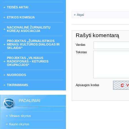
TEISĖS AKTAI
Atgal
ETIKOS KOMISIJA
NACIONALINĖ ŽURNALISTŲ
KŪRĖJŲ ASOCIACIJA
Rašyti komentarą
PROJEKTAS „ŽURNALISTIKOS
MENAS: KULTŪROS DIALOGAS IR
Vardas
SKLAIDA“
Tekstas
PROJEKTAS „VILNIAUS
RADIOFONAS – KETURIOS
OKUPACIJOS“
NUORODOS
TIKRINIMAMS
Apsaugos kodas
PADALINIAI
Vilniaus skyrius
Kauno skyrius