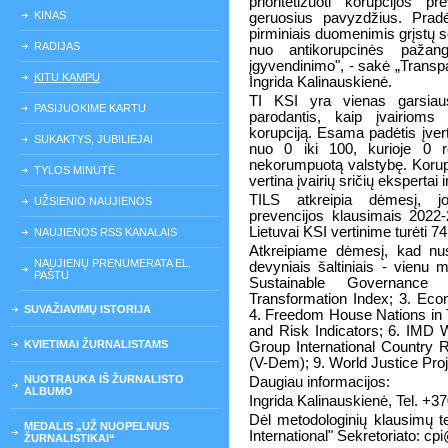
prioritetizuoti korupcijos p
KINAS
geruosius pavyzdžius. Prad
pirminiais duomenimis grįstų s
RADIJAS
nuo antikorupcinės pažang
įgyvendinimo", - sakė „Transp
KITU KAMPU
Ingrida Kalinauskienė.
TI KSI yra vienas garsiaus
PASIJUOKIME KARTU
parodantis, kaip įvairioms
korupciją. Esama padėtis įver
SUKAKTYS, JUBILIEJAI
nuo 0 iki 100, kurioje 0 r
nekorumpuotą valstybę. Korupc
TYLOS MINUTĖ
vertina įvairių sričių ekspertai i
TILS atkreipia dėmesį, jo
UŽSIENIO NAUJIENOS
prevencijos klausimais 202
Lietuvai KSI vertinime turėti 74
NAUJIENOS RSS KANALAIS
Atkreipiame dėmesį, kad nu
NAUJIENŲ PRENUMERATA EL.
devyniais šaltiniais - vienu
PAŠTU
Sustainable Governance 
Transformation Index; 3. Econ
SUVAŽIAVIMŲ ISTORIJA
4. Freedom House Nations in T
and Risk Indicators; 6. IMD
KVIETIMAI ŽURNALISTAMS
Group International Country 
(V-Dem); 9. World Justice Proj
NUOTRAUKA IŠ ŽURNALISTO
Daugiau informacijos:
ALBUMO
Ingrida Kalinauskienė, Tel. +3
Dėl metodologinių klausimų t
MEDALIS „UŽ NUOPELNUS
International" Sekretoriato: c
ŽURNALISTIKAI“