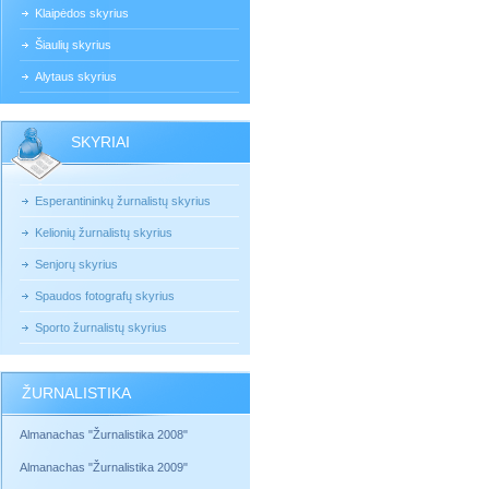
Klaipėdos skyrius
Šiaulių skyrius
Alytaus skyrius
SKYRIAI
Esperantininkų žurnalistų skyrius
Kelionių žurnalistų skyrius
Senjorų skyrius
Spaudos fotografų skyrius
Sporto žurnalistų skyrius
ŽURNALISTIKA
Almanachas "Žurnalistika 2008"
Almanachas "Žurnalistika 2009"