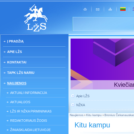
Į PRADŽIĄ
APIE LŽS
KONTAKTAI
TAPK LŽS NARIU
NAUJIENOS
Kviečia
AKTUALI INFORMACIJA
Apie LŽS
AKTUALIJOS
NŽKA
LŽS IR NŽKA PIRMININKAS
Naujienos
›
Kitu kampu
›
Bronius Čekanauskas
REDAKTORIAUS ŽODIS
Kitu kampu
ŽINIASKLAIDA LIETUVOJE