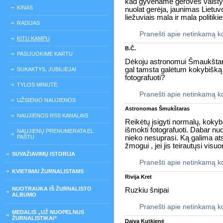
kad gyvename gerovės valsty
KINAS
nuolat gerėja, jaunimas Lietuv
liežuviais mala ir mala politikie
RADIJAS
Pranešti apie netinkamą 
KITU KAMPU
B.Č.
PASIJUOKIME KARTU
Dėkoju astronomui Šmaukštarui
gal tamsta galėtum kokybišką t
SUKAKTYS, JUBILIEJAI
fotografuoti?
TYLOS MINUTĖ
Pranešti apie netinkamą 
UŽSIENIO NAUJIENOS
Astronomas Šmukštaras
NAUJIENOS RSS KANALAIS
Reikėtų įsigyti normalų, kokybi
išmokti fotografuoti. Dabar 
NAUJIENŲ PRENUMERATA EL.
PAŠTU
nieko nesuprasi. Ką galima atsa
žmogui , jei jis teirautųsi vi
SUVAŽIAVIMŲ ISTORIJA
Pranešti apie netinkamą 
KVIETIMAI ŽURNALISTAMS
Rivija Kret
NUOTRAUKA IŠ ŽURNALISTO
Ruzkiu šnipai
ALBUMO
Pranešti apie netinkamą 
MEDALIS „UŽ NUOPELNUS
ŽURNALISTIKAI“
Daiva Kutkienė