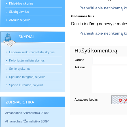
Klaipėdos skyrius
Pranešti apie netinkamą 
Šiaulių skyrius
Gediminas Rus
Alytaus skyrius
Dulkiu ir dūmų debesyje matės
Pranešti apie netinkamą 
SKYRIAI
Rašyti komentarą
Esperantininkų žurnalistų skyrius
Vardas
Kelionių žurnalistų skyrius
Tekstas
Senjorų skyrius
Spaudos fotografų skyrius
Sporto žurnalistų skyrius
Apsaugos kodas
ŽURNALISTIKA
Almanachas "Žurnalistika 2008"
Almanachas "Žurnalistika 2009"