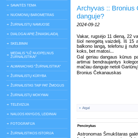
SAVAITĖS TEMA
Archyvas :: Broniu
danguje?
NUOMONIŲ BAROMETRAS
2024-09-12
ŽURNALISTŲ NAMUOSE
DIALOGAI APIE ŽINIASKLAIDĄ
Vakar, rugsėjo 11 dieną, 22 va
šiol neregėtą vaizdelį. Iš 15
SKELBIMAI
balkono langą, telefonu jį nuf
koks, bet matosi...
MEDALIS "UŽ NUOPELNUS
Gal geriau dangaus kūnus p
ŽURNALISTIKAI"
artimai bendraujantys kolegos
ALMANACHAS "ŽURNALISTIKA"
mačiau danguje netoli Gariūnų
Bronius Čekanauskas
ŽURNALISTŲ KŪRYBA
ŽURNALISTAS TAIP PAT ŽMOGUS
ŽURNALISTŲ MOKYMAI
TELEVIZIJA
Atgal
NAUJOS KNYGOS, LEIDINIAI
FOTOGRAFIJA
Pencinykas
ŽURNALISTIKOS ISTORIJA
Astronomas Šmukštaras galėtų 