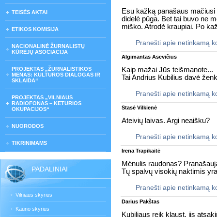
Esu kažką panašaus mačiusi k
TEISĖS AKTAI
didelė pūga. Bet tai buvo ne m
miško. Atrodė kraupiai. Po kaž
ETIKOS KOMISIJA
Pranešti apie netinkamą 
NACIONALINĖ ŽURNALISTŲ
KŪRĖJŲ ASOCIACIJA
Algimantas Asevičius
PROJEKTAS „ŽURNALISTIKOS
Kaip mažai Jūs teišmanote...
MENAS: KULTŪROS DIALOGAS IR
Tai Andrius Kubilius davė žen
SKLAIDA“
Pranešti apie netinkamą 
PROJEKTAS „VILNIAUS
RADIOFONAS – KETURIOS
Stasė Vilkienė
OKUPACIJOS“
Ateivių laivas. Argi neaišku?
NUORODOS
Pranešti apie netinkamą 
TIKRINIMAMS
Irena Trapikaitė
Mėnulis raudonas? Pranašauja r
PADALINIAI
Tų spalvų visokių naktimis yra
Pranešti apie netinkamą 
Vilniaus skyrius
Darius Pakštas
Kauno skyrius
Kubiliaus reik klaust, jis ats