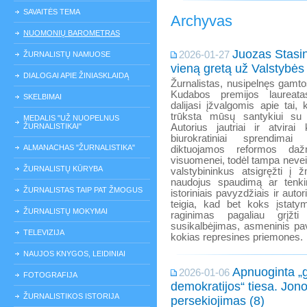
SAVAITĖS TEMA
Archyvas
NUOMONIŲ BAROMETRAS
Juozas Stasin
2026-01-27
ŽURNALISTŲ NAMUOSE
vieną gretą už Valstybės a
DIALOGAI APIE ŽINIASKLAIDĄ
Žurnalistas, nusipelnęs gamt
Kudabos premijos laureat
SKELBIMAI
dalijasi įžvalgomis apie tai, 
trūksta mūsų santykiui su 
MEDALIS "UŽ NUOPELNUS
ŽURNALISTIKAI"
Autorius jautriai ir atvirai
biurokratiniai sprendima
ALMANACHAS "ŽURNALISTIKA"
diktuojamos reformos daž
visuomenei, todėl tampa nevei
ŽURNALISTŲ KŪRYBA
valstybininkus atsigręžti į 
naudojus spaudimą ar tenki
ŽURNALISTAS TAIP PAT ŽMOGUS
istoriniais pavyzdžiais ir aut
teigia, kad bet koks įstatym
ŽURNALISTŲ MOKYMAI
raginimas pagaliau grįžti
susikalbėjimas, asmeninis pa
TELEVIZIJA
kokias represines priemones.
NAUJOS KNYGOS, LEIDINIAI
Apnuoginta „
2026-01-06
FOTOGRAFIJA
demokratijos“ tiesa. Jono
ŽURNALISTIKOS ISTORIJA
persekiojimas (8)