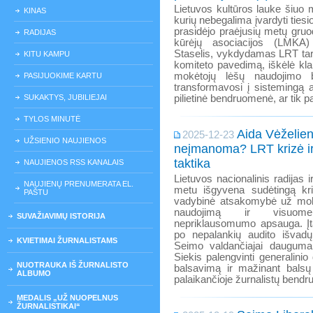
Lietuvos kultūros lauke šiuo 
KINAS
kurių nebegalima įvardyti tiesio
prasidėjo praėjusių metų gruo
RADIJAS
kūrėjų asociacijos (LMKA)
Staselis, vykdydamas LRT tar
KITU KAMPU
komiteto pavedimą, iškėlė kl
mokėtojų lėšų naudojimo 
PASIJUOKIME KARTU
transformavosi į sistemingą
SUKAKTYS, JUBILIEJAI
pilietinė bendruomenė, ar tik 
TYLOS MINUTĖ
Aida Vėželien
2025-12-23
UŽSIENIO NAUJIENOS
neįmanoma? LRT krizė ir 
taktika
NAUJIENOS RSS KANALAIS
Lietuvos nacionalinis radijas i
NAUJIENŲ PRENUMERATA EL.
metu išgyvena sudėtingą kriz
PAŠTU
vadybinė atsakomybė už mok
naudojimą ir visuomeni
SUVAŽIAVIMŲ ISTORIJA
nepriklausomumo apsauga. Į
po nepalankių audito išvadų,
KVIETIMAI ŽURNALISTAMS
Seimo valdančiajai daugumai
Siekis palengvinti generalinio
NUOTRAUKA IŠ ŽURNALISTO
balsavimą ir mažinant balsų
ALBUMO
palaikančioje žurnalistų bend
MEDALIS „UŽ NUOPELNUS
ŽURNALISTIKAI“