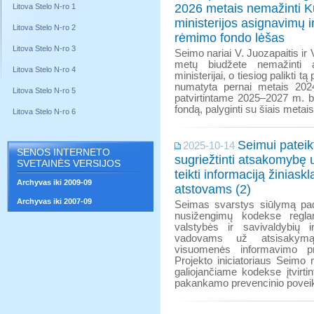
2026 metais nemažinti K
Litova Stelo N-ro 1
ministerijos asignavimų ir
Litova Stelo N-ro 2
rėmimo fondo lėšas
Litova Stelo N-ro 3
Seimo nariai V. Juozapaitis ir 
metų biudžete nemažinti a
Litova Stelo N-ro 4
ministerijai, o tiesiog palikti 
numatyta pernai metais 202
Litova Stelo N-ro 5
patvirtintame 2025–2027 m. b
fondą, palyginti su šiais metais
Litova Stelo N-ro 6
Seimui pateik
2025-10-14
SENOS INTERNETO
sugriežtinti atsakomybę
SVETAINĖS VERSIJOS
teikti informaciją žiniask
Archyvas iki 2009-09
atstovams (2)
Archyvas iki 2007-09
Seimas svarstys siūlymą padi
nusižengimų kodekse regla
valstybės ir savivaldybių in
vadovams už atsisakymą 
visuomenės informavimo pr
Projekto iniciatoriaus Seimo
galiojančiame kodekse įtvirti
pakankamo prevencinio poveik