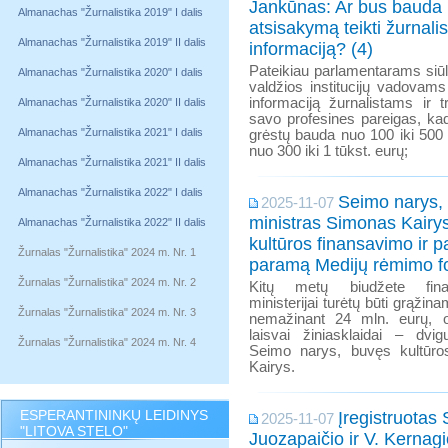
Jankūnas: Ar bus bauda 
Almanachas "Žurnalistika 2019" I dalis
atsisakymą teikti žurnali
Almanachas "Žurnalistika 2019" II dalis
informaciją? (4)
Pateikiau parlamentarams siū
Almanachas "Žurnalistika 2020" I dalis
valdžios institucijų vadovams
informaciją žurnalistams ir t
Almanachas "Žurnalistika 2020" II dalis
savo profesines pareigas, ka
Almanachas "Žurnalistika 2021" I dalis
grėstų bauda nuo 100 iki 500 
nuo 300 iki 1 tūkst. eurų;
Almanachas "Žurnalistika 2021" II dalis
Almanachas "Žurnalistika 2022" I dalis
Seimo narys, 
2025-11-07
ministras Simonas Kairys
Almanachas "Žurnalistika 2022" II dalis
kultūros finansavimo ir p
Žurnalas "Žurnalistika" 2024 m. Nr. 1
paramą Medijų rėmimo f
Žurnalas "Žurnalistika" 2024 m. Nr. 2
Kitų metų biudžete fina
ministerijai turėtų būti grąžina
Žurnalas "Žurnalistika" 2024 m. Nr. 3
nemažinant 24 mln. eurų, o
laisvai žiniasklaidai – dvig
Žurnalas "Žurnalistika" 2024 m. Nr. 4
Seimo narys, buvęs kultūro
Kairys.
ESPERANTININKŲ LEIDINYS
Įregistruotas 
2025-11-07
"LITOVA STELO"
Juozapaičio ir V. Kernag