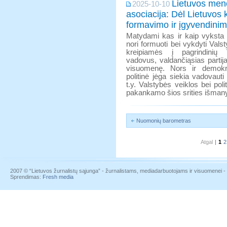
Lietuvos men
2025-10-10
asociacija: Dėl Lietuvos k
formavimo ir įgyvendini
Matydami kas ir kaip vyksta L
nori formuoti bei vykdyti Valst
kreipiamės į pagrindinių V
vadovus, valdančiąsias partijas
visuomenę. Nors ir demokra
politinė jėga siekia vadovauti
t.y. Valstybės veiklos bei poli
pakankamo šios srities išmanym
Nuomonių barometras
Atgal
|
1
2
2007 © “Lietuvos žurnalistų sąjunga” - žurnalistams, mediadarbuotojams ir visuomenei - į
Sprendimas:
Fresh media