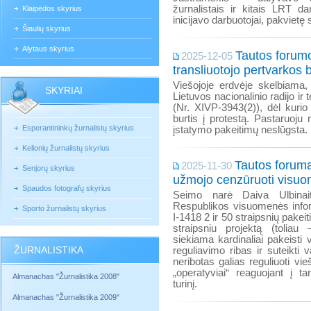
žurnalistais ir kitais LRT da
Klaipėdos skyrius
inicijavo darbuotojai, pakvietę s
Šiaulių skyrius
Alytaus skyrius
Tautos forumo
2025-12-05
transliuotojo pertvarkos 
Viešojoje erdvėje skelbiama
SKYRIAI
Lietuvos nacionalinio radijo ir
(Nr. XIVP-3943(2)), dėl kurio
burtis į protestą. Pastaruoju 
Esperantininkų žurnalistų skyrius
įstatymo pakeitimų neslūgsta.
Kelionių žurnalistų skyrius
Tautos forum
2025-11-30
Senjorų skyrius
užmojo cenzūruoti visu
Spaudos fotografų skyrius
Seimo narė Daiva Ulbinait
Respublikos visuomenės info
Sporto žurnalistų skyrius
I-1418 2 ir 50 straipsnių pakei
straipsniu projektą (toliau 
siekiama kardinaliai pakeisti 
ŽURNALISTIKA
reguliavimo ribas ir suteikti v
neribotas galias reguliuoti vie
„operatyviai“ reaguojant į t
Almanachas "Žurnalistika 2008"
turinį.
Almanachas "Žurnalistika 2009"