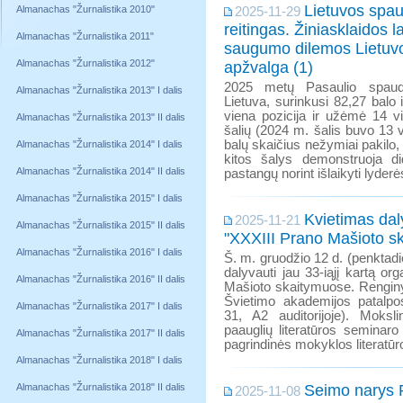
Lietuvos spau
Almanachas "Žurnalistika 2010"
2025-11-29
reitingas. Žiniasklaidos la
Almanachas "Žurnalistika 2011"
saugumo dilemos Lietuvo
Almanachas "Žurnalistika 2012"
apžvalga (1)
2025 metų Pasaulio spaud
Almanachas "Žurnalistika 2013" I dalis
Lietuva, surinkusi 82,27 balo 
viena pozicija ir užėmė 14 v
Almanachas "Žurnalistika 2013" II dalis
šalių (2024 m. šalis buvo 13 
balų skaičius nežymiai pakilo, 
Almanachas "Žurnalistika 2014" I dalis
kitos šalys demonstruoja di
Almanachas "Žurnalistika 2014" II dalis
pastangų norint išlaikyti lyderė
Almanachas "Žurnalistika 2015" I dalis
Kvietimas dal
2025-11-21
Almanachas "Žurnalistika 2015" II dalis
"XXXIII Prano Mašioto sk
Almanachas "Žurnalistika 2016" I dalis
Š. m. gruodžio 12 d. (penktadi
dalyvauti jau 33-iąjį kartą o
Almanachas "Žurnalistika 2016" II dalis
Mašioto skaitymuose. Renginy
Švietimo akademijos patalp
Almanachas "Žurnalistika 2017" I dalis
31, A2 auditorijoje). Mokslin
paauglių literatūros seminaro
Almanachas "Žurnalistika 2017" II dalis
pagrindinės mokyklos literatūr
Almanachas "Žurnalistika 2018" I dalis
Almanachas "Žurnalistika 2018" II dalis
Seimo narys 
2025-11-08