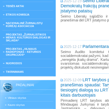
Seimo Liberal
2025-12-19
Demokratų frakcijų pran
TEISĖS AKTAI
įstatymo pataisų
ETIKOS KOMISIJA
Seimo Liberalų sąjūdžio ir
pranešimai dėl LRT įstatymo p
NACIONALINĖ ŽURNALISTŲ
KŪRĖJŲ ASOCIACIJA
PROJEKTAS „ŽURNALISTIKOS
MENAS: KULTŪROS DIALOGAS IR
SKLAIDA“
Parlamentarai
2025-12-17
PROJEKTAS „VILNIAUS
Seimo Audito komitetui t
RADIOFONAS – KETURIOS
OKUPACIJOS“
socialdemokratai pažymi, kad 
„neregėta įkaitų drama“. Kar
svarstomas socialdemokratų i
NUORODOS
projektų diskutuoti nesirengia
TIKRINIMAMS
LRT tarybos 
2025-12-09
pranešimas spaudai: Tar
PADALINIAI
tiesioginį dialogą su LRT 
kitais darbuotojais
Vilniaus skyrius
Pirmadienį LRT tarybos ats
Mindaugas Jurkynas ir tary
Kauno skyrius
Jastramskis – dalyvavo 