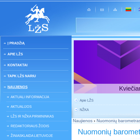
Į PRADŽIĄ
APIE LŽS
KONTAKTAI
TAPK LŽS NARIU
NAUJIENOS
Kviečia
AKTUALI INFORMACIJA
Apie LŽS
AKTUALIJOS
NŽKA
LŽS IR NŽKA PIRMININKAS
Naujienos
›
Nuomonių barometra
REDAKTORIAUS ŽODIS
Nuomonių baromet
ŽINIASKLAIDA LIETUVOJE