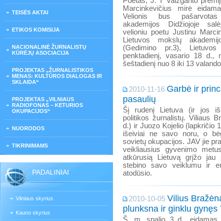
Poetas, J. T Vaižganto premij
Marcinkevičius mirė eidam
TEISĖS AKTAI
Velionis bus pašarvota
akademijos Didžiojoje salė
ETIKOS KOMISIJA
velioniu poetu Justinu Marci
Lietuvos mokslų akademijo
NACIONALINĖ ŽURNALISTŲ
(Gedimino pr.3), Lietuvo
KŪRĖJŲ ASOCIACIJA
penktadienį, vasario 18 d., 
šeštadienį nuo 8 iki 13 valando
PROJEKTAS „ŽURNALISTIKOS
MENAS: KULTŪROS DIALOGAS IR
SKLAIDA“
Garbė ir princ
2010-11-16
pasaulių
PROJEKTAS „VILNIAUS
RADIOFONAS – KETURIOS
Šį rudenį Lietuva (ir jos iš
OKUPACIJOS“
politikos žurnalistų. Viliaus 
d.) ir Juozo Kojelio (lapkričio
NUORODOS
išeiviai ne savo noru, o b
sovietų okupacijos. JAV jie pral
TIKRINIMAMS
veikliausius gyvenimo metu
atkūrusią Lietuvą grįžo jau 
stebino savo veiklumu ir ene
PADALINIAI
atodūsio.
Vilius Bražėn
2010-10-05
Vilniaus skyrius
plunksna ir ginklu gynęs
Kauno skyrius
Š. m. spalio 3 d., eidamas