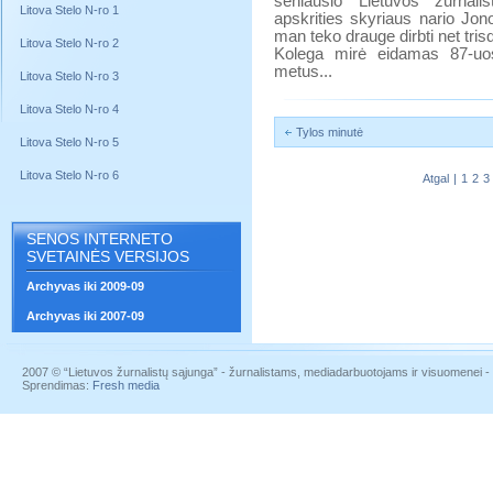
seniausio Lietuvos žurnal
Litova Stelo N-ro 1
apskrities skyriaus nario Jon
man teko drauge dirbti net tris
Litova Stelo N-ro 2
Kolega mirė eidamas 87-uo
metus...
Litova Stelo N-ro 3
Litova Stelo N-ro 4
Tylos minutė
Litova Stelo N-ro 5
Litova Stelo N-ro 6
Atgal
|
1
2
3
SENOS INTERNETO
SVETAINĖS VERSIJOS
Archyvas iki 2009-09
Archyvas iki 2007-09
2007 © “Lietuvos žurnalistų sąjunga” - žurnalistams, mediadarbuotojams ir visuomenei - į
Sprendimas:
Fresh media