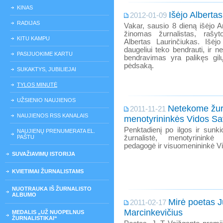
KINAS
Išėjo Alberta
2012-01-09
RADIJAS
Vakar, sausio 8 dieną išėjo 
žinomas žurnalistas, rašyt
KITU KAMPU
Albertas Laurinčiukas. Išė
daugeliui teko bendrauti, ir 
PASIJUOKIME KARTU
bendravimas yra palikęs gilų
pėdsaką.
SUKAKTYS, JUBILIEJAI
TYLOS MINUTĖ
UŽSIENIO NAUJIENOS
Netekome žurn
2011-11-21
NAUJIENOS RSS KANALAIS
menotyrininkės Vidos Sa
Penktadienį po ilgos ir sunk
NAUJIENŲ PRENUMERATA EL.
PAŠTU
žurnalistė, menotyrininkė 
pedagogė ir visuomenininkė Vi
SUVAŽIAVIMŲ ISTORIJA
KVIETIMAI ŽURNALISTAMS
NUOTRAUKA IŠ ŽURNALISTO
ALBUMO
Mirė poetas J
2011-02-17
Marcinkevičius
MEDALIS „UŽ NUOPELNUS
ŽURNALISTIKAI“