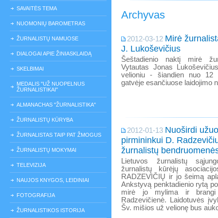
SAVAITĖS TEMA
Archyvas
NUOMONIŲ BAROMETRAS
Mirė žurnalist
2012-03-12
ŽURNALISTŲ NAMUOSE
J. Lukoševičius
DIALOGAI APIE ŽINIASKLAIDĄ
Šeštadienio naktį mirė žurn
Vytautas Jonas Lukoševičius
SKELBIMAI
velioniu - šiandien nuo 12 v
gatvėje esančiuose laidojimo
MEDALIS "UŽ NUOPELNUS
ŽURNALISTIKAI"
ALMANACHAS "ŽURNALISTIKA"
ŽURNALISTŲ KŪRYBA
Nuoširdi užu
2012-01-13
ŽURNALISTAS TAIP PAT ŽMOGUS
pirmininkui D. Radzeviči
žurnalistų bendruomenė
ŽURNALISTŲ MOKYMAI
Lietuvos žurnalistų sąjun
TELEVIZIJA
žurnalistų kūrėjų asociacij
RADZEVIČIŲ ir jo šeimą apla
NAUJOS KNYGOS, LEIDINIAI
Ankstyvą penktadienio rytą po 
mirė jo mylima ir bran
FOTOGRAFIJA
Radzevičienė. Laidotuvės įvy
Šv. mišios už velionę bus auk
ŽURNALISTIKOS ISTORIJA