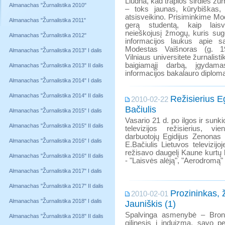
Liūdna, kad trapios širdies žur
Almanachas "Žurnalistika 2010"
– toks jaunas, kūrybiškas, i
atsisveikino. Prisiminkime Mo
Almanachas "Žurnalistika 2011"
gerą studentą, kaip lais
neieškojusį žmogų, kuris sugeb
Almanachas "Žurnalistika 2012"
informacijos laukus apie 
Modestas Vaišnoras (g. 19
Almanachas "Žurnalistika 2013" I dalis
Vilniaus universitete žurnalis
baigiamąjį darbą, įgydama
Almanachas "Žurnalistika 2013" II dalis
informacijos bakalauro diplom
Almanachas "Žurnalistika 2014" I dalis
Almanachas "Žurnalistika 2014" II dalis
Režisierius E
2010-02-22
Bačiulis
Almanachas "Žurnalistika 2015" I dalis
Vasario 21 d. po ilgos ir sunki
Almanachas "Žurnalistika 2015" II dalis
televizijos režisierius, v
darbuotojų Egidijus Zenonas 
Almanachas "Žurnalistika 2016" I dalis
E.Bačiulis Lietuvos televizij
režisavo daugelį Kaune kurtų 
Almanachas "Žurnalistika 2016" II dalis
- "Laisvės alėją", "Aerodromą" i
Almanachas "Žurnalistika 2017" I dalis
Almanachas "Žurnalistika 2017" II dalis
Prozininkas, 
2010-02-01
Almanachas "Žurnalistika 2018" I dalis
Jauniškis (1)
Spalvinga asmenybė – Broniu
Almanachas "Žurnalistika 2018" II dalis
gilinęsis į induizmą, savo 