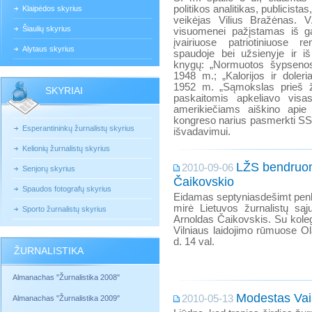
politikos analitikas, publicist
Klaipėdos skyrius
veikėjas Vilius Bražėnas. 
Šiaulių skyrius
visuomenei pažįstamas iš g
įvairiuose patriotiniuose re
Alytaus skyrius
spaudoje bei užsienyje ir iš 
knygų: „Normuotos šypsenos" 
1948 m.; „Kalorijos ir doleriai
1952 m. „Sąmokslas prieš žm
SKYRIAI
paskaitomis apkeliavo visa
amerikiečiams aiškino apie
kongreso narius pasmerkti SSR
Esperantininkų žurnalistų skyrius
išvadavimui.
Kelionių žurnalistų skyrius
LŽS bendruo
2010-09-06
Senjorų skyrius
Čaikovskio
Spaudos fotografų skyrius
Eidamas septyniasdešimt penk
mirė Lietuvos žurnalistų są
Sporto žurnalistų skyrius
Arnoldas Čaikovskis. Su koleg
Vilniaus laidojimo rūmuose Ol
d. 14 val.
ŽURNALISTIKA
Almanachas "Žurnalistika 2008"
Modestas Vai
2010-05-13
Almanachas "Žurnalistika 2009"