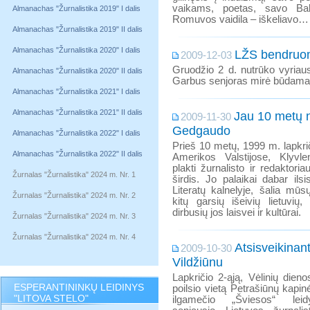
vaikams, poetas, savo Balt
Almanachas "Žurnalistika 2019" I dalis
Romuvos vaidila – iškeliavo…
Almanachas "Žurnalistika 2019" II dalis
Almanachas "Žurnalistika 2020" I dalis
LŽS bendruom
2009-12-03
Gruodžio 2 d. nutrūko vyriau
Almanachas "Žurnalistika 2020" II dalis
Garbus senjoras mirė būdama
Almanachas "Žurnalistika 2021" I dalis
Almanachas "Žurnalistika 2021" II dalis
Jau 10 metų 
2009-11-30
Gedgaudo
Almanachas "Žurnalistika 2022" I dalis
Prieš 10 metų, 1999 m. lapkri
Almanachas "Žurnalistika 2022" II dalis
Amerikos Valstijose, Klyvl
plakti žurnalisto ir redaktor
Žurnalas "Žurnalistika" 2024 m. Nr. 1
širdis. Jo palaikai dabar ilsi
Literatų kalnelyje, šalia mūs
Žurnalas "Žurnalistika" 2024 m. Nr. 2
kitų garsių išeivių lietuvių,
dirbusių jos laisvei ir kultūrai.
Žurnalas "Žurnalistika" 2024 m. Nr. 3
Žurnalas "Žurnalistika" 2024 m. Nr. 4
Atsisveikinan
2009-10-30
Vildžiūnu
Lapkričio 2-ąją, Vėlinių dien
ESPERANTININKŲ LEIDINYS
poilsio vietą Petrašiūnų kapi
"LITOVA STELO"
ilgamečio „Šviesos“ leidy