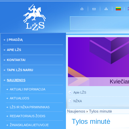
Į PRADŽIĄ
APIE LŽS
KONTAKTAI
TAPK LŽS NARIU
NAUJIENOS
Kviečia
AKTUALI INFORMACIJA
Apie LŽS
AKTUALIJOS
NŽKA
LŽS IR NŽKA PIRMININKAS
Naujienos
›
Tylos minutė
REDAKTORIAUS ŽODIS
Tylos minutė
ŽINIASKLAIDA LIETUVOJE