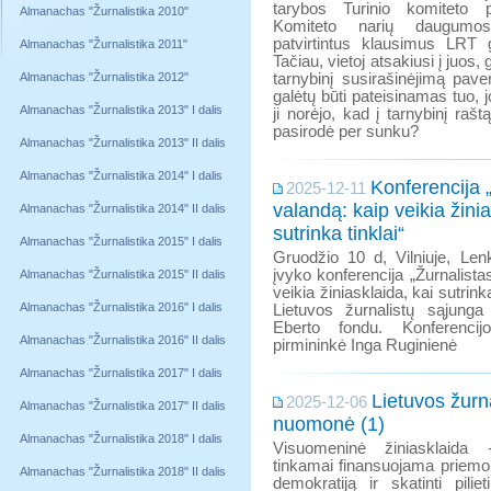
tarybos Turinio komiteto p
Almanachas "Žurnalistika 2010"
Komiteto narių daugumos
patvirtintus klausimus LRT ge
Almanachas "Žurnalistika 2011"
Tačiau, vietoj atsakiusi į juos,
Almanachas "Žurnalistika 2012"
tarnybinį susirašinėjimą pav
galėtų būti pateisinamas tuo, 
Almanachas "Žurnalistika 2013" I dalis
ji norėjo, kad į tarnybinį raš
pasirodė per sunku?
Almanachas "Žurnalistika 2013" II dalis
Almanachas "Žurnalistika 2014" I dalis
Konferencija „
2025-12-11
valandą: kaip veikia žinia
Almanachas "Žurnalistika 2014" II dalis
sutrinka tinklai“
Almanachas "Žurnalistika 2015" I dalis
Gruodžio 10 d, Vilniuje, Le
įvyko konferencija „Žurnalista
Almanachas "Žurnalistika 2015" II dalis
veikia žiniasklaida, kai sutrink
Almanachas "Žurnalistika 2016" I dalis
Lietuvos žurnalistų sąjunga
Eberto fondu. Konferencij
Almanachas "Žurnalistika 2016" II dalis
pirmininkė Inga Ruginienė
Almanachas "Žurnalistika 2017" I dalis
Lietuvos žurn
2025-12-06
Almanachas "Žurnalistika 2017" II dalis
nuomonė (1)
Almanachas "Žurnalistika 2018" I dalis
Visuomeninė žiniasklaida 
tinkamai finansuojama priemon
Almanachas "Žurnalistika 2018" II dalis
demokratiją ir skatinti pili