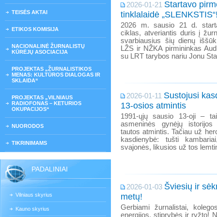
Startavo pirm
2026-01-21
TEISĖS AKTAI
tinklalaidė „SLENKSTIS“
2026 m. sausio 21 d. start
ETIKOS KOMISIJA
ciklas, atveriantis duris į žurn
svarbiausius šių dienų iššūki
NACIONALINĖ ŽURNALISTŲ
LŽS ir NŽKA pirmininkas Audr
KŪRĖJŲ ASOCIACIJA
su LRT tarybos nariu Jonu Sta
PROJEKTAS „ŽURNALISTIKOS
MENAS: KULTŪROS DIALOGAS IR
SKLAIDA“
Sustojusi kas
2026-01-11
PROJEKTAS „VILNIAUS
RADIOFONAS – KETURIOS
13-osios atmintis
OKUPACIJOS“
1991-ųjų sausio 13-oji – tai
asmeninės gynėjų istorijos
NUORODOS
tautos atmintis. Tačiau už her
kasdienybė: tušti kambariai
TIKRINIMAMS
svajonės, likusios už tos lemti
PADALINIAI
Šviesių ir sė
2026-01-03
Vilniaus skyrius
metų!
Gerbiami žurnalistai, kolego
Kauno skyrius
energijos, stiprybės ir ryžto! N