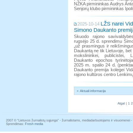
NŽKA pirmininkas Audrys Anta
Senjorų klubo pirmininkas Ipoli
LŽS narei Vida
2025-10-14
Simono Daukanto premij
Skuodo rajono savivaldyb
rugsėjo 25 d. sprendimu Sim
„už prasmingus ir reikšmingus
Daukantą ne tik Lietuvoje, bet i
mokslininkei, publicistei
Daukanto epochos tyrinėtojai
2025 m. spalio 24 d. (penkta
Daukanto premija kolegei Vid
rajono kultūros centro Lenkimų
Aktuali informacija
Atgal
|
1
2
2007 © “Lietuvos žurnalistų sąjunga” - žurnalistams, mediadarbuotojams ir visuomenei - į
Sprendimas:
Fresh media