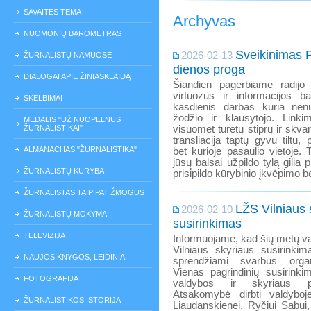
SAVAITĖS TEMA
Archyvas
NUOMONIŲ BAROMETRAS
Sveikinimas P
2026-02-13
ŽURNALISTŲ NAMUOSE
dienos proga
DIALOGAI APIE ŽINIASKLAIDĄ
Šiandien pagerbiame radijo p
virtuozus ir informacijos b
SKELBIMAI
kasdienis darbas kuria nen
žodžio ir klausytojo. Link
MEDALIS "UŽ NUOPELNUS
ŽURNALISTIKAI"
visuomet turėtų stiprų ir skva
transliacija taptų gyvu tiltu, 
ALMANACHAS "ŽURNALISTIKA"
bet kurioje pasaulio vietoje. T
jūsų balsai užpildo tylą gili
ŽURNALISTŲ KŪRYBA
prisipildo kūrybinio įkvėpimo 
ŽURNALISTAS TAIP PAT ŽMOGUS
LŽS Vilniaus 
2026-02-10
ŽURNALISTŲ MOKYMAI
susirinkimas
TELEVIZIJA
Informuojame, kad šių metų va
Vilniaus skyriaus susirinki
NAUJOS KNYGOS, LEIDINIAI
sprendžiami svarbūs organi
Vienas pagrindinių susirink
FOTOGRAFIJA
valdybos ir skyriaus pi
Atsakomybė dirbti valdyboje
ŽURNALISTIKOS ISTORIJA
Liaudanskienei, Ryčiui Sabui,