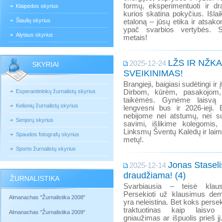
formų, eksperimentuoti ir drą
Klaipėdos skyrius
kurios skatina pokyčius. Išla
Šiaulių skyrius
etaloną – jūsų etika ir atsa
ypač svarbios vertybės. S
Alytaus skyrius
metais!
LŽS IR NŽK
2025-12-24
SKYRIAI
SVEIKINIMAS!
Brangieji, baigiasi sudėtingi ir 
Esperantininkų žurnalistų skyrius
Dirbom, kūrėm, pasakojom,
taikėmės. Gynėme laisvą ž
Kelionių žurnalistų skyrius
lengvesni bus ir 2026-ieji. 
nebijome nei atstumų, nei s
Senjorų skyrius
savimi, išlikime kolegomis, i
Linksmų Šventų Kalėdų ir laim
Spaudos fotografų skyrius
metų!.
Sporto žurnalistų skyrius
Jonas Staseli
2025-12-14
draudžiama! (4)
ŽURNALISTIKA
Svarbiausia – teisė klaus
Persekioti už klausimus demo
Almanachas "Žurnalistika 2008"
yra neleistina. Bet koks pers
traktuotinas kaip laisv
Almanachas "Žurnalistika 2009"
gniaužimas ar išpuolis prieš j