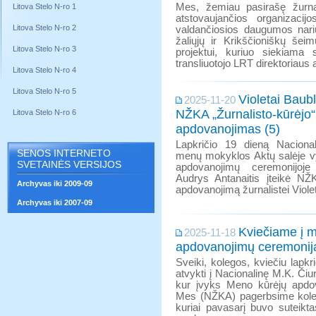
Mes, žemiau pasirašę žurnali
Litova Stelo N-ro 1
atstovaujančios organizacij
Litova Stelo N-ro 2
valdančiosios daugumos narių
žaliųjų ir Krikščioniškų šei
Litova Stelo N-ro 3
projektui, kuriuo siekiama
transliuotojo LRT direktoriaus a
Litova Stelo N-ro 4
Litova Stelo N-ro 5
Violetai Baubl
2025-11-20
NŽKA „Žurnalisto-kūrėjo“
Litova Stelo N-ro 6
apdovanojimas (5)
Lapkričio 19 dieną Nacional
SENOS INTERNETO
menų mokyklos Aktų salėje v
SVETAINĖS VERSIJOS
apdovanojimų ceremonijoj
Audrys Antanaitis įteikė NŽK
Archyvas iki 2009-09
apdovanojimą žurnalistei Violet
Archyvas iki 2007-09
Kviečiame į 
2025-11-18
apdovanojimų ceremonij
Sveiki, kolegos, kviečiu lapkri
atvykti į Nacionalinę M.K. Či
kur įvyks Meno kūrėjų apdo
Mes (NŽKA) pagerbsime koleg
kuriai pavasarį buvo suteikta