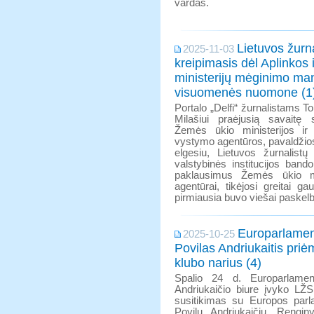
vardas.
Lietuvos žurn
2025-11-03
kreipimasis dėl Aplinkos
ministerijų mėginimo man
visuomenės nuomone (1
Portalo „Delfi“ žurnalistams To
Milašiui praėjusią savaitę
Žemės ūkio ministerijos ir
vystymo agentūros, pavaldžios 
elgesiu, Lietuvos žurnalis
valstybinės institucijos bando
paklausimus Žemės ūkio min
agentūrai, tikėjosi greitai g
pirmiausia buvo viešai paskelbt
Europarlamen
2025-10-25
Povilas Andriukaitis pri
klubo narius (4)
Spalio 24 d. Europarlamen
Andriukaičio biure įvyko LŽS
susitikimas su Europos parl
Povilu Andriukaičiu. Rengi