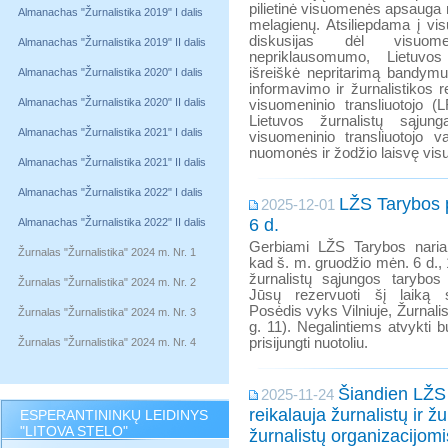
pilietinė visuomenės apsauga 
Almanachas "Žurnalistika 2019" I dalis
melagienų. Atsiliepdama į vi
diskusijas dėl visuomen
Almanachas "Žurnalistika 2019" II dalis
nepriklausomumo, Lietuvos
išreiškė nepritarimą bandymu
Almanachas "Žurnalistika 2020" I dalis
informavimo ir žurnalistikos r
Almanachas "Žurnalistika 2020" II dalis
visuomeninio transliuotojo (
Lietuvos žurnalistų sąju
Almanachas "Žurnalistika 2021" I dalis
visuomeninio transliuotojo va
nuomonės ir žodžio laisvę visu
Almanachas "Žurnalistika 2021" II dalis
Almanachas "Žurnalistika 2022" I dalis
LŽS Tarybos 
2025-12-01
6 d.
Almanachas "Žurnalistika 2022" II dalis
Gerbiami LŽS Tarybos naria
Žurnalas "Žurnalistika" 2024 m. Nr. 1
kad š. m. gruodžio mėn. 6 d., 
žurnalistų sąjungos tarybo
Žurnalas "Žurnalistika" 2024 m. Nr. 2
Jūsų rezervuoti šį laiką 
Posėdis vyks Vilniuje, Žurnal
Žurnalas "Žurnalistika" 2024 m. Nr. 3
g. 11). Negalintiems atvykti 
prisijungti nuotoliu.
Žurnalas "Žurnalistika" 2024 m. Nr. 4
Šiandien LŽS 
2025-11-24
reikalauja žurnalistų ir žu
ESPERANTININKŲ LEIDINYS
"LITOVA STELO"
žurnalistų organizacijomi