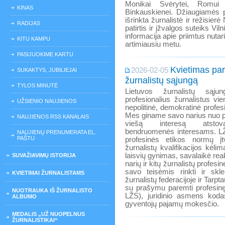
Monikai Svėrytei, Romui 
KINAS
Binkauskienei. Džiaugiamės p
išrinkta žurnalistė ir režisie
RADIJAS
patirtis ir įžvalgos suteiks Vi
informacija apie priimtus nuta
KITU KAMPU
artimiausiu metu.
PASIJUOKIME KARTU
Kvietimas par
2026-02-05
SUKAKTYS, JUBILIEJAI
žurnalistų sąjungą
TYLOS MINUTĖ
Lietuvos žurnalistų sąju
profesionalius žurnalistus vie
UŽSIENIO NAUJIENOS
nepolitinė, demokratinė profes
Mes giname savo narius nuo p
NAUJIENOS RSS KANALAIS
viešą interesą atstova
bendruomenės interesams. LŽS 
NAUJIENŲ PRENUMERATA EL.
PAŠTU
profesinės etikos normų įtvi
žurnalistų kvalifikacijos kėlima
laisvių gynimas, savalaikė reak
SUVAŽIAVIMŲ ISTORIJA
narių ir kitų žurnalistų profesi
savo teisėmis rinkti ir skle
KVIETIMAI ŽURNALISTAMS
žurnalistų federacijoje ir Tarpt
su prašymu paremti profesinę 
NUOTRAUKA IŠ ŽURNALISTO
LŽS), juridinio asmens kod
ALBUMO
gyventojų pajamų mokesčio.
MEDALIS „UŽ NUOPELNUS
ŽURNALISTIKAI“