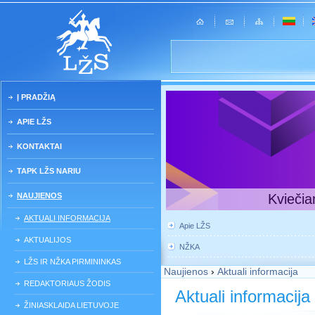
Į PRADŽIĄ
APIE LŽS
KONTAKTAI
TAPK LŽS NARIU
NAUJIENOS
Kviečia
AKTUALI INFORMACIJA
Apie LŽS
AKTUALIJOS
NŽKA
LŽS IR NŽKA PIRMININKAS
Naujienos
›
Aktuali informacija
REDAKTORIAUS ŽODIS
Aktuali informacija
ŽINIASKLAIDA LIETUVOJE