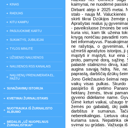
kaimynai, ne nuodėmė pasiskolin
KINAS
Dirbant atėjo ir 2025 metai. N
RADIJAS
stalo - nauja M. Valuckienės k
skirti tikrai Dzūkijos žemėje
KITU KAMPU
Aprašytas realus jų gyvenimas
- paveiksluose žmonės be veid
PASIJUOKIME KARTU
kuria visi, kam tik užeina tok
knygą norėčiau pavadinti roma
SUKAKTYS, JUBILIEJAI
bet informatyvus. Pasakojimas 
ne rašytoja, o gyvenimas, k
TYLOS MINUTĖ
užmiršti aprašytos istorijos, ji
mąstyti ir mąstyti, kur eina
UŽSIENIO NAUJIENOS
proto, pamynė dorą, sąžinę. St
palaistė stalinizmo dirvą, kad
NAUJIENOS RSS KANALAIS
augina savąją hidrą. Ne, ne.
paprastą, darbščią dzūkų šei
NAUJIENŲ PRENUMERATA EL.
PAŠTU
Jono Geležausko šeimai nepav
vaikų visas pulkas. Skurdo i
pasipiršo iš gretimo Panar
SUVAŽIAVIMŲ ISTORIJA
hektarų žemės, tėvai paman
gyveno dideliame name. Gyvul
KVIETIMAI ŽURNALISTAMS
Gimė keturi vaikai, užaugo try
žemės po gabalaitį, ūkį pali
NUOTRAUKA IŠ ŽURNALISTO
darbštus ir sumanus. Tači
ALBUMO
nebereikalingas. Lietuva oku
kuriama sava. Nepatinka ok
MEDALIS „UŽ NUOPELNUS
svirnai su grūdais. Važiuoja i
ŽURNALISTIKAI“