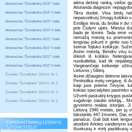
atima dešinę ranką, vietos gy
Almanachas "Žurnalistika 2019" I dalis
Atsiranda diagnozė: nepagydoma
Almanachas "Žurnalistika 2019" II dalis
Tikra duobė. Visa bėdų naš
nepasveikusį žmogų kolūkio va
Almanachas "Žurnalistika 2020" I dalis
Emilijos tėvai, du broliai ir dv
prie Čiulym upės. Miestui iša
Almanachas "Žurnalistika 2020" II dalis
bado jie išmirė. Tada ėmė vež
nemažą miestą su pramonės 
Almanachas "Žurnalistika 2021" I dalis
lengviau įsikurti ir gintis nu
šeimai Tojluko kolūkyje. Sužino
Almanachas "Žurnalistika 2021" II dalis
Asino miestą. Bendru visų su
išleisti iš kolūkio. Nelengv
Almanachas "Žurnalistika 2022" I dalis
nusikaltėliai, kad tik nepabė
Varginančioje kelionėje užtr
Almanachas "Žurnalistika 2022" II dalis
Lietuvos į Sibirą.
Žurnalas "Žurnalistika" 2024 m. Nr. 1
Asine džiaugėsi didesne laisve
Penkiolika metų vergavę, iš As
Žurnalas "Žurnalistika" 2024 m. Nr. 2
kaip juos priėmė Tėvynė, kai
kokias specialybes pasirinko vai
Žurnalas "Žurnalistika" 2024 m. Nr. 3
Užverti paskutinį knygos puslapį
sugalvojo siaubo istoriją... M
Žurnalas "Žurnalistika" 2024 m. Nr. 4
gyvenimo realias istorijas. Ji
Lietuvą 1940 metais, per jų 
tūkstantis 447 žmonės. Dar, esą
panašus. Gali būti kiek lengve
ESPERANTININKŲ LEIDINYS
atsidūrė Arkties vandenyno s
"LITOVA STELO"
Išsekusių ir mirtį pasitikusi