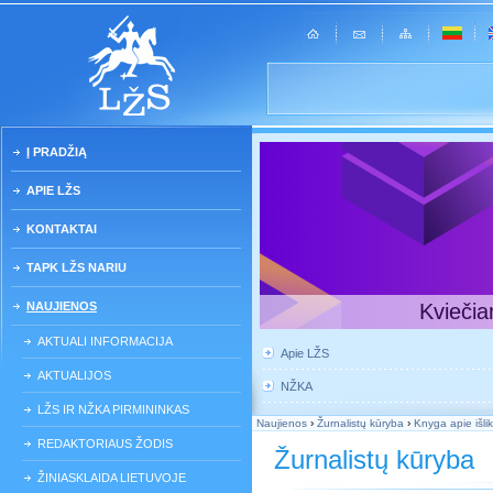
Į PRADŽIĄ
APIE LŽS
KONTAKTAI
TAPK LŽS NARIU
NAUJIENOS
Kviečia
AKTUALI INFORMACIJA
Apie LŽS
AKTUALIJOS
NŽKA
LŽS IR NŽKA PIRMININKAS
Naujienos
›
Žurnalistų kūryba
›
Knyga apie išli
REDAKTORIAUS ŽODIS
Žurnalistų kūryba
ŽINIASKLAIDA LIETUVOJE