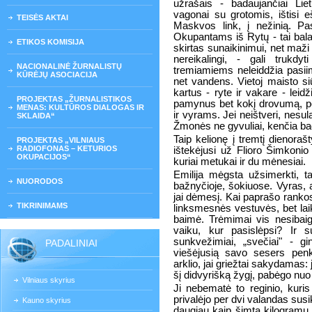
užrašais - badaujančiai Liet
vagonai su grotomis, ištisi eš
TEISĖS AKTAI
Maskvos link, į nežinią. Pa
Okupantams iš Rytų - tai balas
ETIKOS KOMISIJA
skirtas sunaikinimui, net maži
nereikalingi, - gali trukdyt
NACIONALINĖ ŽURNALISTŲ
tremiamiems neleiddžia pasii
KŪRĖJŲ ASOCIACIJA
net vandens. Vietoj maisto s
kartus - ryte ir vakare - leid
PROJEKTAS „ŽURNALISTIKOS
pamynus bet kokį drovumą, po 
MENAS: KULTŪROS DIALOGAS IR
ir vyrams. Jei neištveri, nesul
SKLAIDA“
Žmonės ne gyvuliai, kenčia bad
Taip kelionę į tremtį dienoraš
PROJEKTAS „VILNIAUS
RADIOFONAS – KETURIOS
ištekėjusi už Flioro Šimkonio
OKUPACIJOS“
kuriai metukai ir du mėnesiai.
Emilija mėgsta užsimerkti, t
NUORODOS
bažnyčioje, šokiuose. Vyras, a
jai dėmesį. Kai paprašo rankos, 
TIKRINIMAMS
linksmesnės vestuvės, bet lai
baimė. Trėmimai vis nesibai
vaiku, kur pasislėpsi? Ir 
sunkvežimiai, „svečiai" - gin
PADALINIAI
viešėjusią savo sesers penk
arklio, jai griežtai sakydamas:
šį didvyrišką žygį, pabėgo nuo 
Vilniaus skyrius
Ji nebematė to reginio, kuris
privalėjo per dvi valandas susik
Kauno skyrius
daugiau kaip šimtą kilogramų,