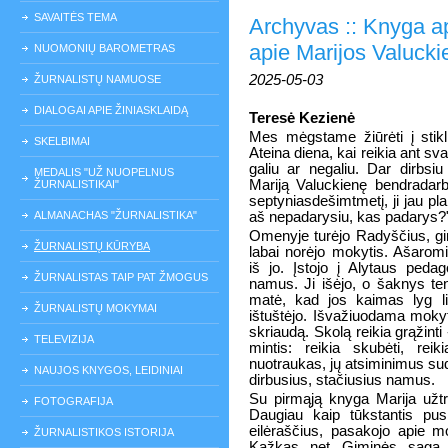
SAVAITĖS TEMA
Archyvas :: Knyga ap
apie Marijos Valucki
NUOMONIŲ BAROMETRAS
2025-05-03
ŽURNALISTŲ NAMUOSE
DIALOGAI APIE ŽINIASKLAIDĄ
Teresė Kezienė
Mes mėgstame žiūrėti į stikl
SKELBIMAI
Ateina diena, kai reikia ant sv
galiu ar negaliu. Dar dirbsiu
MEDALIS "UŽ NUOPELNUS
Mariją Valuckienę bendradarb
ŽURNALISTIKAI"
septyniasdešimtmetį, ji jau pla
ALMANACHAS "ŽURNALISTIKA"
aš nepadarysiu, kas padarys?
Omenyje turėjo Radyščius, gi
ŽURNALISTŲ KŪRYBA
labai norėjo mokytis. Ašaromi
iš jo. Įstojo į Alytaus peda
ŽURNALISTAS TAIP PAT ŽMOGUS
namus. Ji išėjo, o šaknys ten
matė, kad jos kaimas lyg l
ŽURNALISTŲ MOKYMAI
ištuštėjo. Išvažiuodama mokyti
skriaudą. Skolą reikia grąžint
TELEVIZIJA
mintis: reikia skubėti, reik
nuotraukas, jų atsiminimus sudė
NAUJOS KNYGOS, LEIDINIAI
dirbusius, stačiusius namus.
Su pirmąją knyga Marija užtr
FOTOGRAFIJA
Daugiau kaip tūkstantis pusl
eilėraščius, pasakojo apie m
ŽURNALISTIKOS ISTORIJA
Kažkas net Giminės saga 