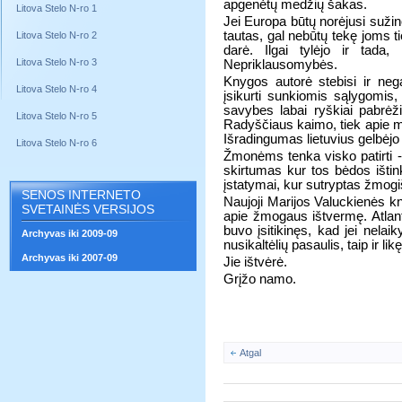
apgenėtų medžių šakas.
Litova Stelo N-ro 1
Jei Europa būtų norėjusi sužin
tautas, gal nebūtų tekę joms tie
Litova Stelo N-ro 2
darė. Ilgai tylėjo ir tad
Litova Stelo N-ro 3
Nepriklausomybės.
Knygos autorė stebisi ir nega
Litova Stelo N-ro 4
įsikurti sunkiomis sąlygomis, 
savybes labai ryškiai pabrėž
Litova Stelo N-ro 5
Radyščiaus kaimo, tiek apie m
Išradingumas lietuvius gelbėjo i
Litova Stelo N-ro 6
Žmonėms tenka visko patirti - i
skirtumas kur tos bėdos ištin
įstatymai, kur sutryptas žmo
SENOS INTERNETO
Naujoji Marijos Valuckienės kny
SVETAINĖS VERSIJOS
apie žmogaus ištvermę. Atlanto
buvo įsitikinęs, kad jei nelaik
Archyvas iki 2009-09
nusikaltėlių pasaulis, taip ir l
Archyvas iki 2007-09
Jie ištvėrė.
Grįžo namo.
Atgal