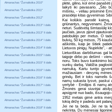
Almanachas "Žurnalistika 2010"
plėtė, gilino, kol ėmė panašėt
laikyti iki pavasario. „Šito 
Almanachas "Žurnalistika 2011"
mišiniu, - vėliau prisiminė Emil
prasidėjo kitas gyvenimas Sibi
Almanachas "Žurnalistika 2012"
Kai kolūkis parodė kaimą, pa
griūnantys, negyvenami. Žmonių
Almanachas "Žurnalistika 2013" I dalis
neturi. Sudėvėtą šimtasiūlę kl
jaučiais, javus pjovė pjautuv
Almanachas "Žurnalistika 2013" II dalis
patobulėjo per metus. O tada
bulvių, 50 kg mėsos, 75 kiaušini
Almanachas "Žurnalistika 2014" I dalis
aiškintis, kaip jie šitiek pat
Almanachas "Žurnalistika 2014" II dalis
Lietuvos pinigų. Nupirkite", - at
Lietuviškas darbštumas gal būt
Almanachas "Žurnalistika 2015" I dalis
taigoje dirbo po dešimt - vien
noru. Toks buvo kankinimo būd
Almanachas "Žurnalistika 2015" II dalis
sunkų darbą. Valdžia paglos
namuką. Kartu turėjo gyvent
Almanachas "Žurnalistika 2016" I dalis
mažiausiam - devynių mėnesių v
grindų. Bet ir toks namelis š
Almanachas "Žurnalistika 2016" II dalis
namų sukasta lysvė, paskui a
vertybė - Emilijos iš namų at
Almanachas "Žurnalistika 2017" I dalis
Žmonės gerai siuvėjai atsilyg
apsigynė nuo bado, išsaugojo 
Almanachas "Žurnalistika 2017" II dalis
1952 metais gimė antra merg
Almanachas "Žurnalistika 2018" I dalis
tokią dėžę ir padedu ant palang
Jei ne ta bėda. Jei ne ta li
Almanachas "Žurnalistika 2018" II dalis
nekrinta. Du mėnesiai ligoninė