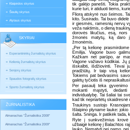
Klaipėdos skyrius
tik galėjo panešti. Tokia prakt
kurie turi, ir atiduoti tiems, kur
Šiaulių skyrius
Fliorą atskyrė nuo šeimos. Tai
kito. Susirado. Tai buvo dide
Alytaus skyrius
ir giesmės, ramesnių nervų vy
veža naktimis, o dieną traukin
dorovės likučius, esą, nors
žmonės matytų, ką daro jie
SKYRIAI
žmonėmis.
„Per tą kelionę prasmirdome 
Emilija. Vagone buvo galima
Esperantininkų žurnalistų skyrius
Kažkam net parūpo, ar mask
Vagone važiavo kūdikiai. Jų p
Kelionių žurnalistų skyrius
išskalbti, išdžiovinti. Tėva
Senjorų skyrius
pradžiūtų. Ir taip visą kel
Tokiems pat bedvasims savo
Spaudos fotografų skyrius
galėtų tyčiotis iš neprasikaltu
Per pasaulį teka gyvenimo sr
Sporto žurnalistų skyrius
mokanti mąstyti, dedanti
individualybę. Tai šaliai tai s
kad tik nepriartėtų skaidresnė
ŽURNALISTIKA
Traukinys sustojo Krasnojar
Išlaipino plyname lauke: jokio
šalta. Sninga. Ir patikėk tada, k
Almanachas "Žurnalistika 2008"
Ryte į sunkvežimius krovė 
užbaigė kelionę į Balachtos rajo
Almanachas "Žurnalistika 2009"
lauko. Nematyti nei namo, nei 