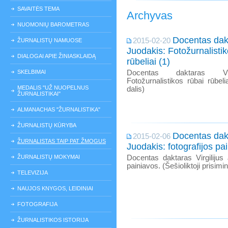
SAVAITĖS TEMA
Archyvas
NUOMONIŲ BAROMETRAS
Docentas dakt
2015-02-20
ŽURNALISTŲ NAMUOSE
Juodakis: Fotožurnalistik
DIALOGAI APIE ŽINIASKLAIDĄ
rūbeliai (1)
SKELBIMAI
Docentas daktaras Virg
Fotožurnalistikos rūbai rūbelia
MEDALIS "UŽ NUOPELNUS
dalis)
ŽURNALISTIKAI"
ALMANACHAS "ŽURNALISTIKA"
ŽURNALISTŲ KŪRYBA
Docentas dakt
2015-02-06
ŽURNALISTAS TAIP PAT ŽMOGUS
Juodakis: fotografijos pa
ŽURNALISTŲ MOKYMAI
Docentas daktaras Virgilijus 
painiavos. (Šešioliktoji prisimi
TELEVIZIJA
NAUJOS KNYGOS, LEIDINIAI
FOTOGRAFIJA
ŽURNALISTIKOS ISTORIJA