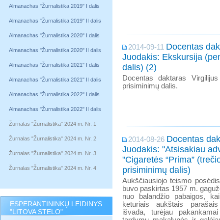
Almanachas "Žurnalistika 2019" I dalis
Almanachas "Žurnalistika 2019" II dalis
Almanachas "Žurnalistika 2020" I dalis
Docentas dakt
2014-09-11
Almanachas "Žurnalistika 2020" II dalis
Juodakis: Ekskursija (pen
Almanachas "Žurnalistika 2021" I dalis
dalis) (2)
Docentas daktaras Virgilijus
Almanachas "Žurnalistika 2021" II dalis
prisiminimų dalis.
Almanachas "Žurnalistika 2022" I dalis
Almanachas "Žurnalistika 2022" II dalis
Žurnalas "Žurnalistika" 2024 m. Nr. 1
Docentas dakt
Žurnalas "Žurnalistika" 2024 m. Nr. 2
2014-08-26
Juodakis: "Atsisakiau adv
Žurnalas "Žurnalistika" 2024 m. Nr. 3
"Cigaretės “Prima” (trečioji
Žurnalas "Žurnalistika" 2024 m. Nr. 4
prisiminimų dalis)
Aukščiausiojo teismo posėdis
buvo paskirtas 1957 m. gagužė
nuo balandžio pabaigos, ka
ESPERANTININKŲ LEIDINYS
keturiais aukštais parašais
"LITOVA STELO"
išvada, turėjau pakankamai