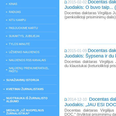
Docentas dakt
2015-02-02
KINAS
Juodakis: O buvo taip... 
RADIJAS
Docentas daktaras Virgilijus Ju
(penkioliktoji prisiminimų dalis)
KITU KAMPU
PASIJUOKIME KARTU
SUKAKTYS, JUBILIEJAI
TYLOS MINUTĖ
Docentas dakt
2015-01-09
UŽSIENIO NAUJIENOS
Juodakis: Šypsena ir du 
NAUJIENOS RSS KANALAIS
Docentas daktaras Virgilijus
du klaustukai (keturioliktoji pri
NAUJIENŲ PRENUMERATA EL.
PAŠTU
SUVAŽIAVIMŲ ISTORIJA
KVIETIMAI ŽURNALISTAMS
NUOTRAUKA IŠ ŽURNALISTO
Docentas dakt
2014-12-10
ALBUMO
Juodakis: „JAU ESI DOC.
Docentas daktaras Virgiliju
MEDALIS „UŽ NUOPELNUS
ŽURNALISTIKAI“
DOC.“ (tryliktoji prisiminimų da