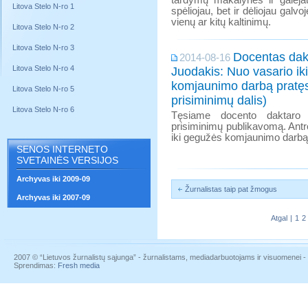
tardymų makalynės ir galėjau
Litova Stelo N-ro 1
spėliojau, bet ir dėliojau galvo
vienų ar kitų kaltinimų.
Litova Stelo N-ro 2
Litova Stelo N-ro 3
Docentas dakt
2014-08-16
Litova Stelo N-ro 4
Juodakis: Nuo vasario ik
komjaunimo darbą pratęs
Litova Stelo N-ro 5
prisiminimų dalis)
Litova Stelo N-ro 6
Tęsiame docento daktaro V
prisiminimų publikavomą. Antro
iki gegužės komjaunimo darb
SENOS INTERNETO
SVETAINĖS VERSIJOS
Archyvas iki 2009-09
Žurnalistas taip pat žmogus
Archyvas iki 2007-09
Atgal
|
1
2
2007 © “Lietuvos žurnalistų sąjunga” - žurnalistams, mediadarbuotojams ir visuomenei - į
Sprendimas:
Fresh media