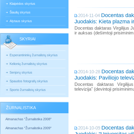
Klaipėdos skyrius
Šiaulių skyrius
Docentas dakt
2014-11-04
Juodakis: Kieta plazma i
Alytaus skyrius
Docentas daktaras Virgilijus 
ir auksas (dešimtoji prisiminim
SKYRIAI
Esperantininkų žurnalistų skyrius
Kelionių žurnalistų skyrius
Docentas dakt
2014-10-28
Senjorų skyrius
Juodakis: Paviliojo televi
Spaudos fotografų skyrius
Docentas daktaras Virgilijus
televizija" (devintoji prisiminim
Sporto žurnalistų skyrius
ŽURNALISTIKA
Almanachas "Žurnalistika 2008"
Docentas dakt
2014-10-09
Almanachas "Žurnalistika 2009"