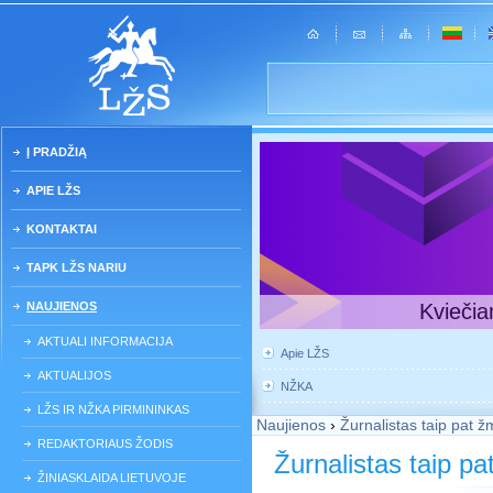
Į PRADŽIĄ
APIE LŽS
KONTAKTAI
TAPK LŽS NARIU
NAUJIENOS
Kviečia
AKTUALI INFORMACIJA
Apie LŽS
AKTUALIJOS
NŽKA
LŽS IR NŽKA PIRMININKAS
Naujienos
›
Žurnalistas taip pat 
REDAKTORIAUS ŽODIS
Žurnalistas taip p
ŽINIASKLAIDA LIETUVOJE