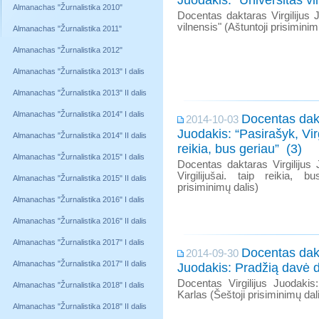
Juodakis: "Universitas vi
Almanachas "Žurnalistika 2010"
Docentas daktaras Virgilijus 
vilnensis" (Aštuntoji prisiminim
Almanachas "Žurnalistika 2011"
Almanachas "Žurnalistika 2012"
Almanachas "Žurnalistika 2013" I dalis
Almanachas "Žurnalistika 2013" II dalis
Almanachas "Žurnalistika 2014" I dalis
Docentas dakt
2014-10-03
Juodakis: “Pasirašyk, Virg
Almanachas "Žurnalistika 2014" II dalis
reikia, bus geriau” (3)
Almanachas "Žurnalistika 2015" I dalis
Docentas daktaras Virgilijus 
Virgilijušai. taip reikia, bu
Almanachas "Žurnalistika 2015" II dalis
prisiminimų dalis)
Almanachas "Žurnalistika 2016" I dalis
Almanachas "Žurnalistika 2016" II dalis
Almanachas "Žurnalistika 2017" I dalis
Docentas dakt
2014-09-30
Almanachas "Žurnalistika 2017" II dalis
Juodakis: Pradžią davė d
Docentas Virgilijus Juodaki
Almanachas "Žurnalistika 2018" I dalis
Karlas (Šeštoji prisiminimų dal
Almanachas "Žurnalistika 2018" II dalis