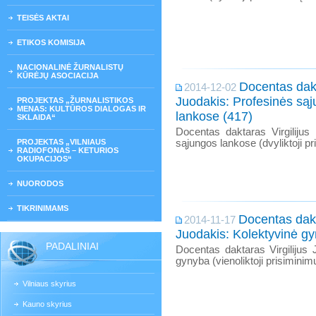
TEISĖS AKTAI
ETIKOS KOMISIJA
NACIONALINĖ ŽURNALISTŲ
KŪRĖJŲ ASOCIACIJA
Docentas dakt
2014-12-02
Juodakis: Profesinės są
PROJEKTAS „ŽURNALISTIKOS
MENAS: KULTŪROS DIALOGAS IR
lankose (417)
SKLAIDA“
Docentas daktaras Virgilijus
PROJEKTAS „VILNIAUS
sąjungos lankose (dvyliktoji pr
RADIOFONAS – KETURIOS
OKUPACIJOS“
NUORODOS
TIKRINIMAMS
Docentas dakt
2014-11-17
Juodakis: Kolektyvinė g
PADALINIAI
Docentas daktaras Virgilijus 
gynyba (vienoliktoji prisiminimų
Vilniaus skyrius
Kauno skyrius