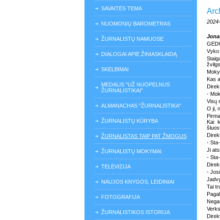
SAVAITĖS TEMA
Arc
2024
NUOMONIŲ BAROMETRAS
Jona
ŽURNALISTŲ NAMUOSE
GEDU
Vyko
DIALOGAI APIE ŽINIASKLAIDĄ
Staig
žvilg
SKELBIMAI
Mokyt
Kas a
MEDALIS "UŽ NUOPELNUS
Direkt
ŽURNALISTIKAI"
- Moki
Visų 
ALMANACHAS "ŽURNALISTIKA"
O ji,
Pirma
ŽURNALISTŲ KŪRYBA
Kai 
šluos
Direk
ŽURNALISTAS TAIP PAT ŽMOGUS
- Sta-
Ji at
ŽURNALISTŲ MOKYMAI
- Sta
Direk
TELEVIZIJA
- Jos
Jadvy
NAUJOS KNYGOS, LEIDINIAI
Tai t
Pagali
FOTOGRAFIJA
Negan
Verks
ŽURNALISTIKOS ISTORIJA
Direk