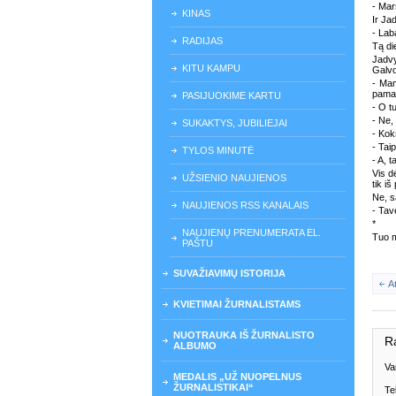
- Marš
KINAS
Ir Ja
- Lab
RADIJAS
Tą di
Jadvy
KITU KAMPU
Galvo
- Mam
pamač
PASIJUOKIME KARTU
- O t
- Ne,
SUKAKTYS, JUBILIEJAI
- Kok
- Taip
TYLOS MINUTĖ
- A, 
Vis d
UŽSIENIO NAUJIENOS
tik i
Ne, s
NAUJIENOS RSS KANALAIS
- Tav
*
NAUJIENŲ PRENUMERATA EL.
Tuo m
PAŠTU
SUVAŽIAVIMŲ ISTORIJA
A
KVIETIMAI ŽURNALISTAMS
NUOTRAUKA IŠ ŽURNALISTO
R
ALBUMO
Va
MEDALIS „UŽ NUOPELNUS
ŽURNALISTIKAI“
Te