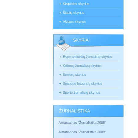
Klaipėdos skyrius
Šiaulių skyrius
Alytaus skyrius
SKYRIAI
Esperantininkų žurnalistų skyrius
Kelionių žurnalistų skyrius
Senjorų skyrius
Spaudos fotografų skyrius
Sporto žurnalistų skyrius
ŽURNALISTIKA
Almanachas "Žurnalistika 2008"
Almanachas "Žurnalistika 2009"