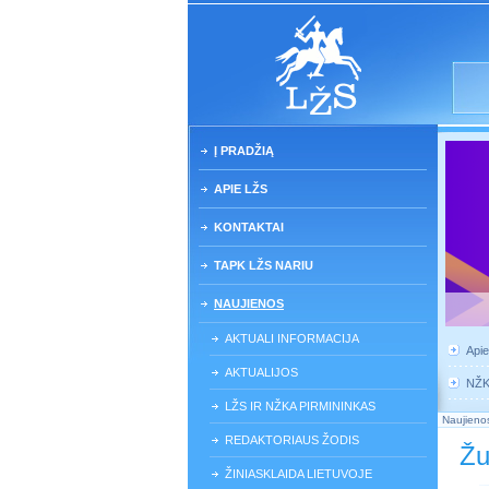
Į PRADŽIĄ
APIE LŽS
KONTAKTAI
TAPK LŽS NARIU
NAUJIENOS
AKTUALI INFORMACIJA
Api
AKTUALIJOS
NŽ
LŽS IR NŽKA PIRMININKAS
Naujieno
REDAKTORIAUS ŽODIS
Žu
ŽINIASKLAIDA LIETUVOJE