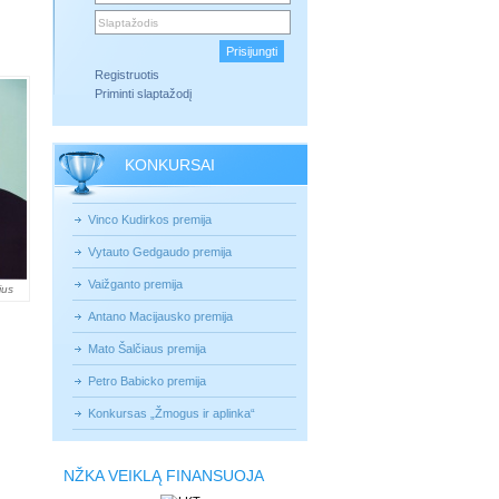
Registruotis
Priminti slaptažodį
KONKURSAI
Vinco Kudirkos premija
Vytauto Gedgaudo premija
Vaižganto premija
ius
Antano Macijausko premija
Mato Šalčiaus premija
Petro Babicko premija
Konkursas „Žmogus ir aplinka“
NŽKA VEIKLĄ FINANSUOJA