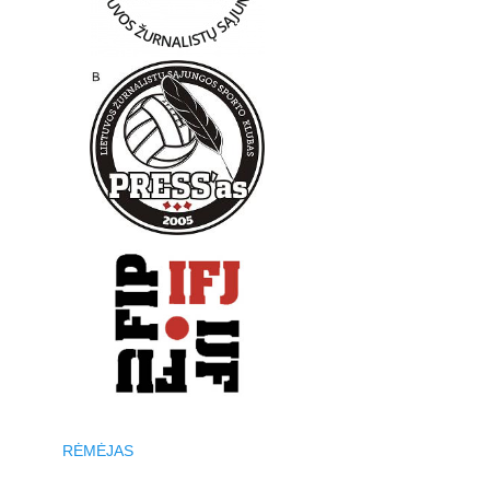
RĖMĖJAS