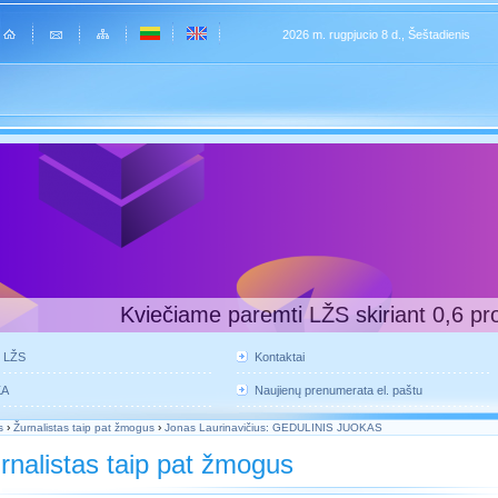
2026 m. rugpjucio 8 d., Šeštadienis
Kviečiame paremti LŽS skiriant 0,6 pr
e LŽS
Kontaktai
KA
Naujienų prenumerata el. paštu
s
›
Žurnalistas taip pat žmogus
›
Jonas Laurinavičius: GEDULINIS JUOKAS
rnalistas taip pat žmogus