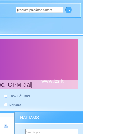
oc. GPM dalį!
Tapk LŽS nariu
Nariams
NARIAMS