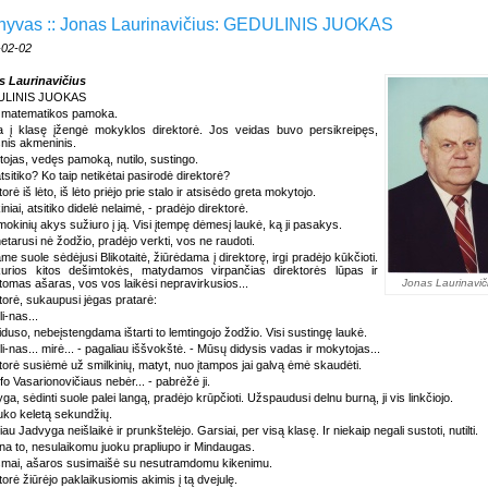
hyvas :: Jonas Laurinavičius: GEDULINIS JUOKAS
-02-02
s Laurinavičius
LINIS JUOKAS
 matematikos pamoka.
a į klasę įžengė mokyklos direktorė. Jos veidas buvo persikreipęs,
snis akmeninis.
ojas, vedęs pamoką, nutilo, sustingo.
tsitiko? Ko taip netikėtai pasirodė direktorė?
orė iš lėto, iš lėto priėjo prie stalo ir atsisėdo greta mokytojo.
niai, atsitiko didelė nelaimė, - pradėjo direktorė.
mokinių akys sužiuro į ją. Visi įtempę dėmesį laukė, ką ji pasakys.
 netarusi nė žodžio, pradėjo verkti, vos ne raudoti.
me suole sėdėjusi Blikotaitė, žiūrėdama į direktorę, irgi pradėjo kūkčioti.
kurios kitos dešimtokės, matydamos virpančias direktorės lūpas ir
tomas ašaras, vos vos laikėsi nepravirkusios...
Jonas Laurinavič
torė, sukaupusi jėgas pratarė:
li-nas...
siduso, nebeįstengdama ištarti to lemtingojo žodžio. Visi sustingę laukė.
-li-nas... mirė... - pagaliau iššvokštė. - Mūsų didysis vadas ir mokytojas...
torė susiėmė už smilkinių, matyt, nuo įtampos jai galvą ėmė skaudėti.
ifo Vasarionovičiaus nebėr... - pabrėžė ji.
ga, sėdinti suole palei langą, pradėjo krūpčioti. Užspaudusi delnu burną, ji vis linkčiojo.
ruko keletą sekundžių.
au Jadvyga neišlaikė ir prunkštelėjo. Garsiai, per visą klasę. Ir niekaip negali sustoti, nutilti.
a to, nesulaikomu juoku prapliupo ir Mindaugas.
mai, ašaros susimaišė su nesutramdomu kikenimu.
torė žiūrėjo paklaikusiomis akimis į tą dvejulę.