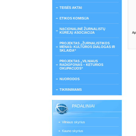
TEISĖS AKTAI
ETIKOS KOMISIJA
NACIONALINĖ ŽURNALISTŲ
KŪRĖJŲ ASOCIACIJA
Ap
PROJEKTAS „ŽURNALISTIKOS
MENAS: KULTŪROS DIALOGAS IR
SKLAIDA“
PROJEKTAS „VILNIAUS
RADIOFONAS – KETURIOS
OKUPACIJOS“
NUORODOS
TIKRINIMAMS
PADALINIAI
Vilniaus skyrius
Kauno skyrius