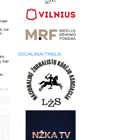
kojas.
ė, kai
s.
SOCIALINIAI TINKLAI
okė.
ą. Kad
e...
 13:15