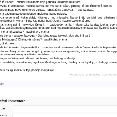
 iš klasės! - stipriai tripteldama koja į grindis, sukriokė direktorė.
dvyga, ir Mindaugas, nuleidę galvas, bet vis dar iki ašarų įsijuokę, iš lėto ištipeno iš klasės.
ai juokingas buvo direktorės veidas, - prisipažino Jadvyga. - Toks kvailas...
eną daugiau pamokų nebuvo, mokinius namo paleido.
ga gyveno už kokių dviejų kilometrų nuo miestelio. Namo ji ėjo sunkiai, vos vilkdama 
je sukosi tik viena mintis: kas dabar bus? Juoką klasėje pakeitė ašaros.
a, mane gali iš mokyklos išmesti... - pasiguodė namie. - Mane toks kvailas juokas suėm
iau apsižliumbusią mokyklos direktorę, kad negalėjau susilaikyti net tada, kai išvarė iš klasė
u viena tokia buvai? - pasiteiravo mama.
 ne viena, - atsakė Jadvyga. - Dar Mindaugas juokėsi. Mus abu ir išvarė.
s Mindaugas? Direktorės sūnus? - pasitikslino mama.
, direktorės...
tada turbūt nieko blogo neatsitiks... - ramiau atsiduso mama. - Ačiū Dievui, kad ir jis taip nusiju
ėlto kurį laiką nebuvo ramu, gal į jų namus įsiverš saugumiečiai, suims tėvus, suims Jadvyg
š pamokų neišvestų, areštinėn neuždarytų.
augumiečiai nepasirodė nei pas tėvus, nei Jadvygos klasėje.
e nuo didelių nemalonumų išgelbėjo Mindaugo juokas, - kalbėjo ir mokykloje, ir Jadvygos kaim
etu aš irgi mokiausi toje pačioje mokykloje...
Paskutinį kartą atnaujinta: 2024-02-02
tgal
ašyti komentarą
rdas
kstas