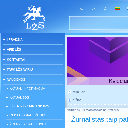
Į PRADŽIĄ
APIE LŽS
KONTAKTAI
TAPK LŽS NARIU
NAUJIENOS
Kviečia
AKTUALI INFORMACIJA
Apie LŽS
AKTUALIJOS
NŽKA
LŽS IR NŽKA PIRMININKAS
Naujienos
›
Žurnalistas taip pat žmogus
REDAKTORIAUS ŽODIS
Žurnalistas taip p
ŽINIASKLAIDA LIETUVOJE