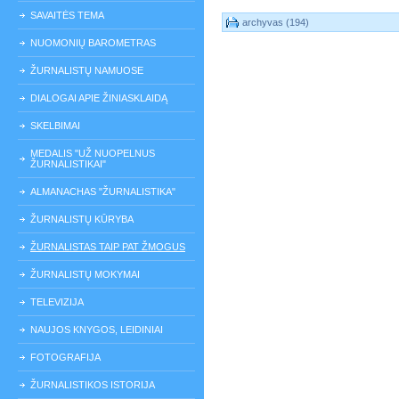
SAVAITĖS TEMA
archyvas (194)
NUOMONIŲ BAROMETRAS
ŽURNALISTŲ NAMUOSE
DIALOGAI APIE ŽINIASKLAIDĄ
SKELBIMAI
MEDALIS "UŽ NUOPELNUS
ŽURNALISTIKAI"
ALMANACHAS "ŽURNALISTIKA"
ŽURNALISTŲ KŪRYBA
ŽURNALISTAS TAIP PAT ŽMOGUS
ŽURNALISTŲ MOKYMAI
TELEVIZIJA
NAUJOS KNYGOS, LEIDINIAI
FOTOGRAFIJA
ŽURNALISTIKOS ISTORIJA