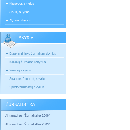
Klaipėdos skyrius
Šiaulių skyrius
Alytaus skyrius
SKYRIAI
Esperantininkų žurnalistų skyrius
Kelionių žurnalistų skyrius
Senjorų skyrius
Spaudos fotografų skyrius
Sporto žurnalistų skyrius
ŽURNALISTIKA
Almanachas "Žurnalistika 2008"
Almanachas "Žurnalistika 2009"