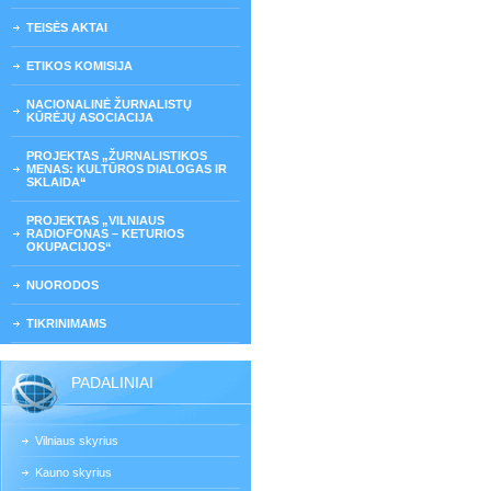
TEISĖS AKTAI
ETIKOS KOMISIJA
NACIONALINĖ ŽURNALISTŲ
KŪRĖJŲ ASOCIACIJA
PROJEKTAS „ŽURNALISTIKOS
MENAS: KULTŪROS DIALOGAS IR
SKLAIDA“
PROJEKTAS „VILNIAUS
RADIOFONAS – KETURIOS
OKUPACIJOS“
NUORODOS
TIKRINIMAMS
PADALINIAI
Vilniaus skyrius
Kauno skyrius