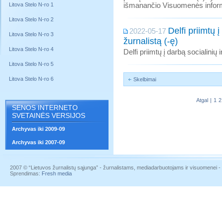
Litova Stelo N-ro 1
išmanančio Visuomenės infor
Litova Stelo N-ro 2
Delfi priimtų 
2022-05-17
Litova Stelo N-ro 3
žurnalistą (-ę)
Litova Stelo N-ro 4
Delfi priimtų į darbą socialinių 
Litova Stelo N-ro 5
Litova Stelo N-ro 6
Skelbimai
Atgal
|
1
2
SENOS INTERNETO
SVETAINĖS VERSIJOS
Archyvas iki 2009-09
Archyvas iki 2007-09
2007 © “Lietuvos žurnalistų sąjunga” - žurnalistams, mediadarbuotojams ir visuomenei - į
Sprendimas:
Fresh media