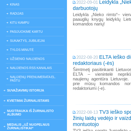
Leidykla „Nie
2022-09-01
KINAS
darbuotojų
RADIJAS
Leidykla „Nieko rimto“– vien
paauglių knygų leidyklų Lie
KITU KAMPU
komandos narių!
PASIJUOKIME KARTU
SUKAKTYS, JUBILIEJAI
TYLOS MINUTĖ
ELTA ieško d
2022-08-20
UŽSIENIO NAUJIENOS
redaktoriaus (-ės)
NAUJIENOS RSS KANALAIS
Šimtmetį pasitinkanti Lietuv
ELTA – vienintelė neprikl
NAUJIENŲ PRENUMERATA EL.
naujienų agentūra Lietuvoje. 
PAŠTU
prie mūsų komandos nori
redaktoriumi (-e).
SUVAŽIAVIMŲ ISTORIJA
KVIETIMAI ŽURNALISTAMS
NUOTRAUKA IŠ ŽURNALISTO
TV3 ieško spo
2022-08-13
ALBUMO
žinių laidų vedėjo ir vaiz
montuotojo
MEDALIS „UŽ NUOPELNUS
ŽURNALISTIKAI“
TV3 ieško sporto žurnalisto –