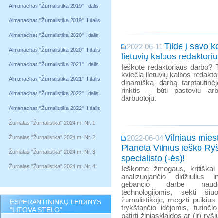
Almanachas "Žurnalistika 2019" I dalis
Almanachas "Žurnalistika 2019" II dalis
Almanachas "Žurnalistika 2020" I dalis
Tilde į savo 
2022-06-11
Almanachas "Žurnalistika 2020" II dalis
lietuvių kalbos redaktori
Almanachas "Žurnalistika 2021" I dalis
Ieškote redaktoriaus darbo? 
kviečia lietuvių kalbos redakto
Almanachas "Žurnalistika 2021" II dalis
dinamišką darbą tarptautinė
rinktis – būti pastoviu a
Almanachas "Žurnalistika 2022" I dalis
darbuotoju.
Almanachas "Žurnalistika 2022" II dalis
Žurnalas "Žurnalistika" 2024 m. Nr. 1
Vilniaus mies
Žurnalas "Žurnalistika" 2024 m. Nr. 2
2022-06-04
Planeta Vilnius ieško Ryš
Žurnalas "Žurnalistika" 2024 m. Nr. 3
specialisto (-ės)!
Žurnalas "Žurnalistika" 2024 m. Nr. 4
Ieškome žmogaus, kritiškai 
analizuojančio didžiulius i
gebančio darbe naudot
technologijomis, sekti šiuo
žurnalistikoje, megzti puikius
ESPERANTININKŲ LEIDINYS
trykštančio idėjomis, turinč
"LITOVA STELO"
patirtį žiniasklaidos ar (ir) r