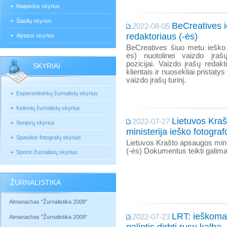
Klaipėdos skyrius
Šiaulių skyrius
BeCreatives i
2022-08-05
redaktoriaus (-ės)
Alytaus skyrius
BeCreatives šiuo metu iešk
ės) nuotolinei vaizdo įraš
pozicijai. Vaizdo įrašų redakt
SKYRIAI
klientais ir nuosekliai pristaty
vaizdo įrašų turinį.
Esperantininkų žurnalistų skyrius
Kelionių žurnalistų skyrius
Lietuvos Kra
2022-07-27
Senjorų skyrius
ministerija ieško fotograf
Spaudos fotografų skyrius
Lietuvos Krašto apsaugos minis
(-ės) Dokumentus teikti galima 
Sporto žurnalistų skyrius
ŽURNALISTIKA
Almanachas "Žurnalistika 2008"
LRT: ieškomas
2022-07-23
Almanachas "Žurnalistika 2009"