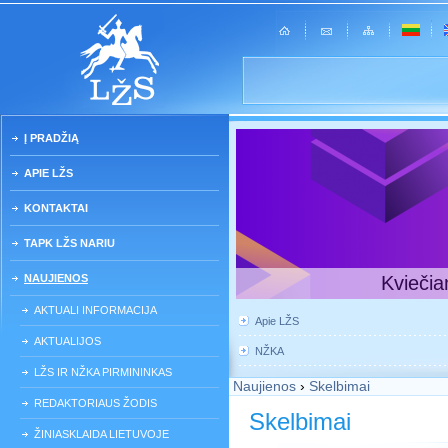
Į PRADŽIĄ
APIE LŽS
KONTAKTAI
TAPK LŽS NARIU
NAUJIENOS
Kviečia
AKTUALI INFORMACIJA
Apie LŽS
AKTUALIJOS
NŽKA
LŽS IR NŽKA PIRMININKAS
Naujienos
›
Skelbimai
REDAKTORIAUS ŽODIS
Skelbimai
ŽINIASKLAIDA LIETUVOJE