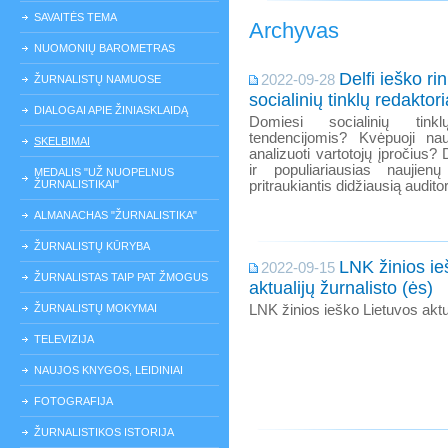
SAVAITĖS TEMA
Archyvas
NUOMONIŲ BAROMETRAS
Delfi ieško r
2022-09-28
ŽURNALISTŲ NAMUOSE
socialinių tinklų redaktor
DIALOGAI APIE ŽINIASKLAIDĄ
Domiesi socialinių tink
tendencijomis? Kvėpuoji na
SKELBIMAI
analizuoti vartotojų įpročius? 
ir populiariausias naujienų
MEDALIS "UŽ NUOPELNUS
ŽURNALISTIKAI"
pritraukiantis didžiausią audit
ALMANACHAS "ŽURNALISTIKA"
ŽURNALISTŲ KŪRYBA
LNK žinios ie
2022-09-15
ŽURNALISTAS TAIP PAT ŽMOGUS
aktualijų žurnalisto (ės)
ŽURNALISTŲ MOKYMAI
LNK žinios ieško Lietuvos aktua
TELEVIZIJA
NAUJOS KNYGOS, LEIDINIAI
FOTOGRAFIJA
ŽURNALISTIKOS ISTORIJA