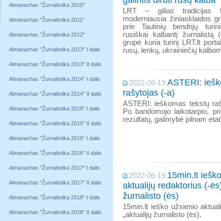
galintis dirbti rusų kalba
Almanachas "Žurnalistika 2010"
LRT – gilias tradicijas tu
moderniausia žiniasklaidos gr
Almanachas "Žurnalistika 2011"
prie Tautinių bendrijų turin
rusiškai kalbantį žurnalistą (
Almanachas "Žurnalistika 2012"
grupė kuria turinį LRT.lt portalu
Almanachas "Žurnalistika 2013" I dalis
rusų, lenkų, ukrainiečių kalbom
Almanachas "Žurnalistika 2013" II dalis
Almanachas "Žurnalistika 2014" I dalis
ASTERI: iešk
2022-06-19
rašytojas (-a)
Almanachas "Žurnalistika 2014" II dalis
ASTERI: ieškomas tekstų rašy
Almanachas "Žurnalistika 2015" I dalis
Po bandomojo laikotarpio, pr
rezultatų, galimybė pilnam etat
Almanachas "Žurnalistika 2015" II dalis
Almanachas "Žurnalistika 2016" I dalis
Almanachas "Žurnalistika 2016" II dalis
Almanachas "Žurnalistika 2017" I dalis
15min.lt iešk
2022-06-19
Almanachas "Žurnalistika 2017" II dalis
aktualijų redaktorius (-ės)
žurnalisto (ės)
Almanachas "Žurnalistika 2018" I dalis
15min.lt ieško užsienio aktuali
Almanachas "Žurnalistika 2018" II dalis
„aktualijų žurnalisto (ės).