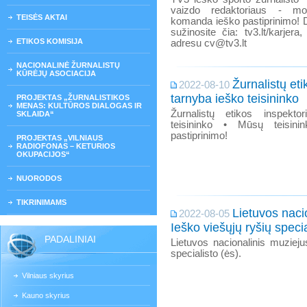
vaizdo redaktoriaus - mo
TEISĖS AKTAI
komanda ieško pastiprinimo! D
sužinosite čia: tv3.lt/karjer
ETIKOS KOMISIJA
adresu cv@tv3.lt
NACIONALINĖ ŽURNALISTŲ
KŪRĖJŲ ASOCIACIJA
Žurnalistų et
2022-08-10
tarnyba ieško teisininko
PROJEKTAS „ŽURNALISTIKOS
MENAS: KULTŪROS DIALOGAS IR
Žurnalistų etikos inspekto
SKLAIDA“
teisininko • Mūsų teisin
pastiprinimo!
PROJEKTAS „VILNIAUS
RADIOFONAS – KETURIOS
OKUPACIJOS“
NUORODOS
TIKRINIMAMS
Lietuvos naci
2022-08-05
Ieško viešųjų ryšių specia
PADALINIAI
Lietuvos nacionalinis muzieju
specialisto (ės).
Vilniaus skyrius
Kauno skyrius