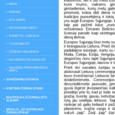
klausimus, bet ir tuo metu Eu
KINAS
kuris mums, vaikams gimu
gimtadienius, kurių metų galė
RADIJAS
prisiminti, kokia didi diena
tradicijos puoselėjimą ir tokią
KITU KAMPU
yra augti Europos Sąjungoje. Ki
taip pat pažinti kitus „eu
PASIJUOKIME KARTU
režisieriaus Eimanto Belicko
šviesiai parodė kaip skirtinga
SUKAKTYS, JUBILIEJAI
dieną likimai.
Europos Sąjungą šiuo metu sud
TYLOS MINUTĖ
ir brangiausia Lietuva. Prieš
padidėjime istorijoje, kartu s
UŽSIENIO NAUJIENOS
Malta, Čekija, Estija, Vengrija,
degančios noru tapti Sąjungos 
NAUJIENOS RSS KANALAIS
Europos Sąjungoje, laisvos ir l
Prieš dvi savaites turėjau n
NAUJIENŲ PRENUMERATA EL.
PAŠTU
atstovauti Lietuvą ceremonij
buvo švenčiamas Lietuvos bei 
SUVAŽIAVIMŲ ISTORIJA
dvidešimtmetis. Ceremonijo
devyniolikmetis jaunuolis, g
gyvai išgirsti įkvepiančias ka
KVIETIMAI ŽURNALISTAMS
prisidėjo prie to, kad jo šalis
gražią šventę gavau ketvirtad
NUOTRAUKA IŠ ŽURNALISTO
rytą jau sėdėjau lėktuve. Taip
ALBUMO
rankoje aš galiu keliauti ir p
planavimo, mažai vargo ir d
MEDALIS „UŽ NUOPELNUS
sakyti „taip". Žodį „taip" š
ŽURNALISTIKAI“