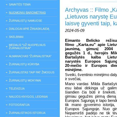
SAVAITĖS TEMA
Archyvas :: Filmo „K
NUOMONIŲ BAROMETRAS
„Lietuvos narystę E
ŽURNALISTŲ NAMUOSE
laisvę gyventi taip, 
DIALOGAI APIE ŽINIASKLAIDĄ
2024-05-09
SKELBIMAI
Eimanto Belicko režisu
filmo „Karta.eu" apie Liet
MEDALIS "UŽ NUOPELNUS
ŽURNALISTIKAI"
jaunimą, gimusį 2004
gegužės 1 d., herojės Mil
ALMANACHAS "ŽURNALISTIKA"
Bartašytės kalba Lietu
narystės Europos Sąjung
ŽURNALISTŲ KŪRYBA
20-mečio ir Europos die
minėjime.
ŽURNALISTAS TAIP PAT ŽMOGUS
Sveiki, šventinio minėjimo daly
ir svečiai,
ŽURNALISTŲ MOKYMAI
Mano vardas Milda Bartašyt
esu labai dėkinga už gali
TELEVIZIJA
šiandien čia būti ir šnekėti
gimiau gegužės pirmą dieną 2
NAUJOS KNYGOS, LEIDINIAI
Europos Sąjungą ir tapo bend
tik mano gyvenimo istorija, b
FOTOGRAFIJA
Europos Sąjungoje. Nuo gim
Nepamiršti padėjo ne tik tėv
ŽURNALISTIKOS ISTORIJA