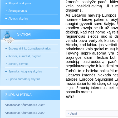
žmonės pasiryžę padėti kitiem
Klaipėdos skyrius
kelia pasididžiavimą. Ji sut
drąsiems.
Šiaulių skyrius
Aš Lietuvos narystę Europos S
Alytaus skyrius
norime - laisvę patiems rašyti 
saugiai gyventi savo šalyje. 
kasdien kovoja ne tik už sav
dėkingi, kad nežinome ką reišk
SKYRIAI
raginančias slėptis nuo iš 
visada buvo vertybė, kurios m
Atrodo, kad labiau jos vertint
Esperantininkų žurnalistų skyrius
priminimas kaip greitai mūsų la
Tėvynę nepriklausomą yra b
Kelionių žurnalistų skyrius
Sąjungos dalimi leidžia būt
bendriją pasiruošusią padė
Senjorų skyrius
nepriklausomybę ir kasdienį 
Turbūt to ir belieka palinkėti
Spaudos fotografų skyrius
Lietuvos žmonės niekada nepa
ateities Europos Sąjungoje! E
Sporto žurnalistų skyrius
mažai šaliai turėti stiprų užnug
ir jos žmonių interesus bei 
pasaulio mastu.
ŽURNALISTIKA
Ačiū!
Almanachas "Žurnalistika 2008"
Almanachas "Žurnalistika 2009"
Atgal