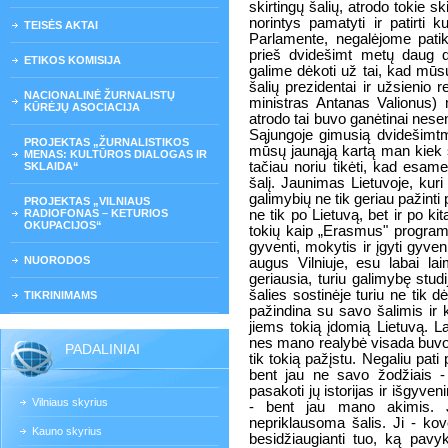
skirtingų šalių, atrodo tokie ski
norintys pamatyti ir patirti
TEISĖS AKTAI
Parlamente, negalėjome pati
prieš dvidešimt metų daug d
ETIKOS KOMISIJA
galime dėkoti už tai, kad mūs
šalių prezidentai ir užsienio r
NACIONALINĖ ŽURNALISTŲ
ministras Antanas Valionus) m
KŪRĖJŲ ASOCIACIJA
atrodo tai buvo ganėtinai nesen
Sąjungoje gimusią dvidešimtm
PROJEKTAS „ŽURNALISTIKOS
mūsų jaunąją kartą man kiek su
MENAS: KULTŪROS DIALOGAS IR
tačiau noriu tikėti, kad esame
SKLAIDA“
šalį. Jaunimas Lietuvoje, ku
galimybių ne tik geriau pažinti 
PROJEKTAS „VILNIAUS
RADIOFONAS – KETURIOS
ne tik po Lietuvą, bet ir po k
OKUPACIJOS“
tokių kaip „Erasmus" program
gyventi, mokytis ir įgyti gyve
NUORODOS
augus Vilniuje, esu labai la
geriausia, turiu galimybę stud
šalies sostinėje turiu ne tik d
TIKRINIMAMS
pažindina su savo šalimis ir k
jiems tokią įdomią Lietuvą. La
nes mano realybė visada buvo t
PADALINIAI
tik tokią pažįstu. Negaliu pat
bent jau ne savo žodžiais - 
pasakoti jų istorijas ir išgyve
Vilniaus skyrius
- bent jau mano akimis. Ji
nepriklausoma šalis. Ji - kov
Kauno skyrius
besidžiaugianti tuo, ką pavyk