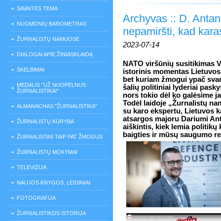
SAVAITĖS TEMA
Archyvas :: D. Antana
NUOMONIŲ BAROMETRAS
nepamiršti, kad karas
ŽURNALISTŲ NAMUOSE
2023-07-14
DIALOGAI APIE ŽINIASKLAIDĄ
NATO viršūnių susitikimas V
SKELBIMAI
istorinis momentas Lietuvos 
bet kuriam žmogui ypač sva
MEDALIS "UŽ NUOPELNUS
šalių politiniai lyderiai pask
ŽURNALISTIKAI"
nors tokio dėl ko galėsime j
Todėl laidoje „Žurnalistų n
ALMANACHAS "ŽURNALISTIKA"
su karo ekspertu, Lietuvos 
atsargos majoru Dariumi An
ŽURNALISTŲ KŪRYBA
aiškintis, kiek lemia politikų
baigties ir mūsų saugumo re
ŽURNALISTAS TAIP PAT ŽMOGUS
ŽURNALISTŲ MOKYMAI
TELEVIZIJA
NAUJOS KNYGOS, LEIDINIAI
FOTOGRAFIJA
ŽURNALISTIKOS ISTORIJA