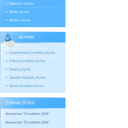
Klaipėdos skyrius
Šiaulių skyrius
Alytaus skyrius
SKYRIAI
Esperantininkų žurnalistų skyrius
Kelionių žurnalistų skyrius
Senjorų skyrius
Spaudos fotografų skyrius
Sporto žurnalistų skyrius
ŽURNALISTIKA
Almanachas "Žurnalistika 2008"
Almanachas "Žurnalistika 2009"