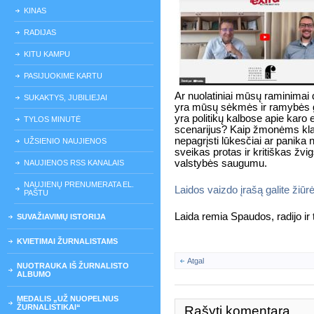
KINAS
RADIJAS
KITU KAMPU
PASIJUOKIME KARTU
Ar nuolatiniai mūsų raminimai 
SUKAKTYS, JUBILIEJAI
yra mūsų sėkmės ir ramybės g
yra politikų kalbose apie karo e
TYLOS MINUTĖ
scenarijus? Kaip žmonėms klaus
nepagrįsti lūkesčiai ar panik
UŽSIENIO NAUJIENOS
sveikas protas ir kritiškas žvi
valstybės saugumu.
NAUJIENOS RSS KANALAIS
NAUJIENŲ PRENUMERATA EL.
Laidos vaizdo įrašą galite žiūr
PAŠTU
Laida remia Spaudos, radijo ir
SUVAŽIAVIMŲ ISTORIJA
KVIETIMAI ŽURNALISTAMS
Atgal
NUOTRAUKA IŠ ŽURNALISTO
ALBUMO
MEDALIS „UŽ NUOPELNUS
ŽURNALISTIKAI“
Rašyti komentarą