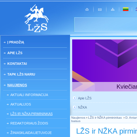
Į PRADŽIĄ
APIE LŽS
KONTAKTAI
TAPK LŽS NARIU
NAUJIENOS
Kviečia
AKTUALI INFORMACIJA
Apie LŽS
AKTUALIJOS
NŽKA
LŽS IR NŽKA PIRMININKAS
Naujienos
›
LŽS ir NŽKA pirmininkas
›
D. Antan
baisus
REDAKTORIAUS ŽODIS
LŽS ir NŽKA pirmi
ŽINIASKLAIDA LIETUVOJE