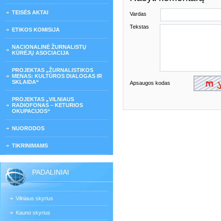
TEISĖS AKTAI
Vardas
Tekstas
ETIKOS KOMISIJA
NACIONALINĖ ŽURNALISTŲ
KŪRĖJŲ ASOCIACIJA
PROJEKTAS „ŽURNALISTIKOS
MENAS: KULTŪROS DIALOGAS IR
SKLAIDA“
Apsaugos kodas
PROJEKTAS „VILNIAUS
RADIOFONAS – KETURIOS
OKUPACIJOS“
NUORODOS
TIKRINIMAMS
PADALINIAI
Vilniaus skyrius
Kauno skyrius