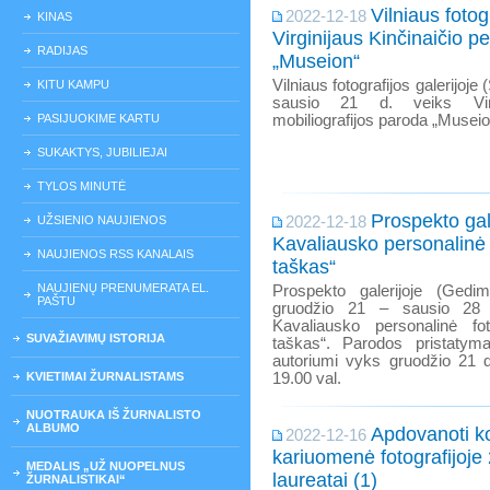
Vilniaus fotogr
2022-12-18
KINAS
Virginijaus Kinčinaičio p
RADIJAS
„Museion“
Vilniaus fotografijos galerijoje (S
KITU KAMPU
sausio 21 d. veiks Virgi
PASIJUOKIME KARTU
mobiliografijos paroda „Museio
SUKAKTYS, JUBILIEJAI
TYLOS MINUTĖ
Prospekto gal
UŽSIENIO NAUJIENOS
2022-12-18
Kavaliausko personalinė
NAUJIENOS RSS KANALAIS
taškas“
NAUJIENŲ PRENUMERATA EL.
Prospekto galerijoje (Gedim
PAŠTU
gruodžio 21 – sausio 28
Kavaliausko personalinė fo
SUVAŽIAVIMŲ ISTORIJA
taškas“. Parodos pristatym
autoriumi vyks gruodžio 21 d.
KVIETIMAI ŽURNALISTAMS
19.00 val.
NUOTRAUKA IŠ ŽURNALISTO
ALBUMO
Apdovanoti k
2022-12-16
kariuomenė fotografijoje
MEDALIS „UŽ NUOPELNUS
laureatai (1)
ŽURNALISTIKAI“