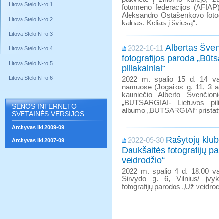
Litova Stelo N-ro 1
fotomeno federacijos (AFIAP)
Aleksandro Ostašenkovo fotog
Litova Stelo N-ro 2
kalnas. Kelias į šviesą“.
Litova Stelo N-ro 3
Albertas Šven
2022-10-11
Litova Stelo N-ro 4
fotografijos paroda „Būts
Litova Stelo N-ro 5
piliakalniai“
Litova Stelo N-ro 6
2022 m. spalio 15 d. 14 val.
namuose (Jogailos g. 11, 3 a
kauniečio Alberto Švenčioni
„BŪTSARGIAI- Lietuvos pili
SENOS INTERNETO
albumo „BŪTSARGIAI“ prista
SVETAINĖS VERSIJOS
Archyvas iki 2009-09
Rašytojų klub
2022-09-30
Archyvas iki 2007-09
Daukšaitės fotografijų p
veidrodžio“
2022 m. spalio 4 d. 18.00 va
Sirvydo g. 6, Vilnius/ įvy
fotografijų parodos „Už veidro