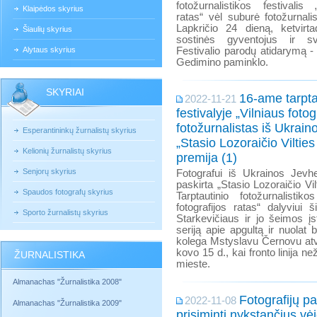
fotožurnalistikos festivalis 
Klaipėdos skyrius
ratas“ vėl suburė fotožurnali
Lapkričio 24 dieną, ketvirta
Šiaulių skyrius
sostinės gyventojus ir s
Alytaus skyrius
Festivalio parodų atidarymą - 
Gedimino paminklo.
SKYRIAI
16-ame tarpt
2022-11-21
festivalyje „Vilniaus fotog
fotožurnalistas iš Ukrai
Esperantininkų žurnalistų skyrius
„Stasio Lozoraičio Viltie
Kelionių žurnalistų skyrius
premija (1)
Senjorų skyrius
Fotografui iš Ukrainos Jevhe
paskirta „Stasio Lozoraičio Vil
Spaudos fotografų skyrius
Tarptautinio fotožurnalistiko
fotografijos ratas“ dalyviui
Sporto žurnalistų skyrius
Starkevičiaus ir jo šeimos įs
seriją apie apgultą ir nuola
kolega Mstyslavu Černovu atvy
kovo 15 d., kai fronto linija 
ŽURNALISTIKA
mieste.
Almanachas "Žurnalistika 2008"
Fotografijų p
2022-11-08
Almanachas "Žurnalistika 2009"
prisiminti nykstančius v