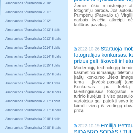
Almanachas "Žurnalistika 2010"
Žemės ūkio ministerijoje a
fotografijų paroda. Jos autori
Almanachas "Žurnalistika 2011"
Pumpėnų (Pasvalio r.) Virgil
darbais kviečia atkreipti d
Almanachas "Žurnalistika 2012"
kultūros paveldą.
Almanachas "Žurnalistika 2013" I dalis
Almanachas "Žurnalistika 2013" II dalis
Almanachas "Žurnalistika 2014" I dalis
Startuoja mob
2022-10-26
fotografijos konkursas, 
Almanachas "Žurnalistika 2014" II dalis
prizus gali iškovoti ir lietu
Almanachas "Žurnalistika 2015" I dalis
Moderniųjų technologijų bend
kasmetinio išmaniųjų telefonų 
Almanachas "Žurnalistika 2015" II dalis
įrašų konkurso „Next Image
tema – „Įkvėpk pasaulį“ (angl
Almanachas "Žurnalistika 2016" I dalis
Konkursas jau keletą 
talentingiausius fotografus, 
Almanachas "Žurnalistika 2016" II dalis
turinio kūrėjus iš viso pasaulio
vartotojas gali pateikti savo 
Almanachas "Žurnalistika 2017" I dalis
laimėti vieną iš vertingų dova
Almanachas "Žurnalistika 2017" II dalis
prizą.
Almanachas "Žurnalistika 2018" I dalis
Emilija Petra
2022-10-19
Almanachas "Žurnalistika 2018" II dalis
SIDABRO SODAS / TU