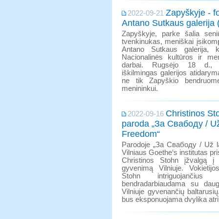
Zapyškyje - f
2022-09-21
Antano Sutkaus galerija 
Zapyškyje, parke šalia seniū
tvenkinukas, meniškai įsikom
Antano Sutkaus galerija, k
Nacionalinės kultūros ir me
darbai. Rugsėjo 18 d., 
iškilmingas galerijos atidary
ne tik Zapyškio bendruome
menininkui.
Christinos Sto
2022-09-16
paroda „За Свабоду / Už 
Freedom“
Parodoje „За Свабоду / Už l
Vilniaus Goethe‘s institutas pri
Christinos Stohn įžvalgą į 
gyvenimą Vilniuje. Vokietijo
Stohn intriguojančius 
bendradarbiaudama su daugi
Vilniuje gyvenančių baltarusi
bus eksponuojama dvylika atrin