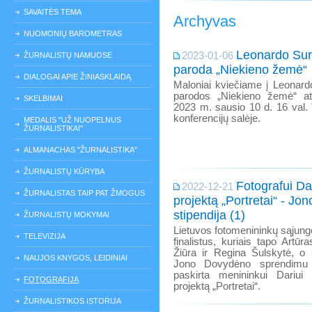
SAVAITĖS TEMA
Archyvas
NUOMONIŲ BAROMETRAS
Leonardo Surg
2023-01-06
ŽURNALISTŲ NAMUOSE
paroda „Niekieno žemė“
DIALOGAI APIE ŽINIASKLAIDĄ
Maloniai kviečiame į Leonardo
parodos „Niekieno žemė“ at
SKELBIMAI
2023 m. sausio 10 d. 16 val.
konferencijų salėje.
MEDALIS "UŽ NUOPELNUS
ŽURNALISTIKAI"
ALMANACHAS "ŽURNALISTIKA"
ŽURNALISTŲ KŪRYBA
Fotografui Dar
2022-12-21
ŽURNALISTAS TAIP PAT ŽMOGUS
projektą „Portretai“ - J
stipendija (1)
ŽURNALISTŲ MOKYMAI
Lietuvos fotomenininkų sąjungo
TELEVIZIJA
finalistus, kuriais tapo Artū
Žiūra ir Regina Šulskytė, o 
NAUJOS KNYGOS, LEIDINIAI
Jono Dovydėno sprendimu 
paskirta menininkui Dariui 
FOTOGRAFIJA
projektą „Portretai“.
ŽURNALISTIKOS ISTORIJA