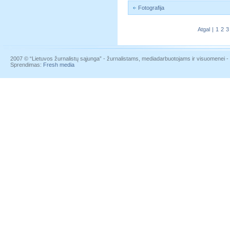
Fotografija
Atgal
|
1
2
3
2007 © “Lietuvos žurnalistų sąjunga” - žurnalistams, mediadarbuotojams ir visuomenei - į
Sprendimas:
Fresh media