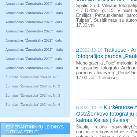
Almanachas "Žurnalistika 2019" I dalis
Spalio 25 d. Vilniaus fotografijo
4 / Didžioji g. 19, Vilnius) 
Almanachas "Žurnalistika 2019" II dalis
Emilijos Petrauskienės par
Tulpės". Susitikimas su autor
Almanachas "Žurnalistika 2020" I dalis
17.30 val.
Almanachas "Žurnalistika 2020" II dalis
Almanachas "Žurnalistika 2021" I dalis
Trakuose - A
Almanachas "Žurnalistika 2021" II dalis
2022-10-19
fotografijos paroda „Pauk
Almanachas "Žurnalistika 2022" I dalis
Meno galerija „Fojė“ maloniai k
ir spaudos fotografo Andriau
Almanachas "Žurnalistika 2022" II dalis
parodos atidarymą „Paukščio 
Žurnalas "Žurnalistika" 2024 m. Nr. 1
17.00 val., Trakuose.
Žurnalas "Žurnalistika" 2024 m. Nr. 2
Žurnalas "Žurnalistika" 2024 m. Nr. 3
Žurnalas "Žurnalistika" 2024 m. Nr. 4
Kuršėnuose A
2022-10-19
Ostašenkovo fotografijų 
kalnas.Kelias į šviesą“
ESPERANTININKŲ LEIDINYS
Šiaulių rajono savivaldybė
"LITOVA STELO"
naujuose rekonstruotuose rūm
pakvietė į žinomo kūrėjo, žur