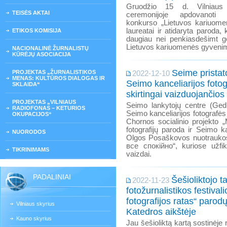
Gruodžio 15 d. Vilniaus 
TEISĖS AKTAI
ceremonijoje apdovanot
konkurso „Lietuvos kariuomen
laureatai ir atidaryta paroda
ETIKOS KOMISIJA
daugiau nei penkiasdešimt ge
Lietuvos kariuomenės gyveni
NACIONALINĖ ŽURNALISTŲ
KŪRĖJŲ ASOCIACIJA
Seime pristat
PROJEKTAS „ŽURNALISTIKOS
2022-12-10
MENAS: KULTŪROS DIALOGAS IR
Seimo kanceliarijos fotog
SKLAIDA“
skirtingai vaizduojančios
PROJEKTAS „VILNIAUS
Seimo lankytojų centre (Gedi
RADIOFONAS – KETURIOS
Seimo kanceliarijos fotografės 
OKUPACIJOS“
Chornos socialinio projekto 
fotografijų paroda ir Seimo ka
NUORODOS
Olgos Posaškovos nuotraukos 
все спокійно“, kuriose užfik
TIKRINIMAMS
vaizdai.
PADALINIAI
Šešioliktojo t
2022-11-23
fotožurnalistikos festivali
fotografijos ratas“ parod
Vilniaus skyrius
Katedros aikštėje
Kauno skyrius
Jau šešioliktą kartą sostinėje 