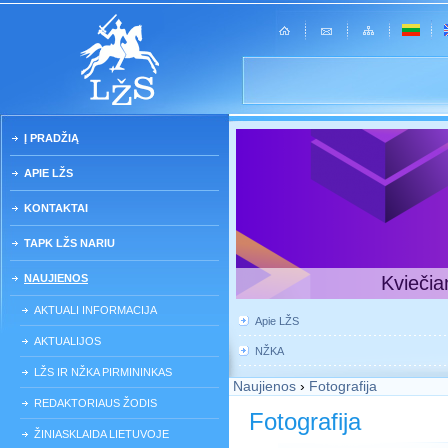
Į PRADŽIĄ
APIE LŽS
KONTAKTAI
TAPK LŽS NARIU
NAUJIENOS
Kviečia
AKTUALI INFORMACIJA
Apie LŽS
AKTUALIJOS
NŽKA
LŽS IR NŽKA PIRMININKAS
Naujienos
›
Fotografija
REDAKTORIAUS ŽODIS
Fotografija
ŽINIASKLAIDA LIETUVOJE