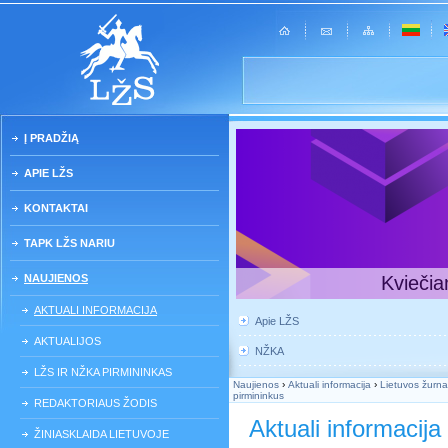
Į PRADŽIĄ
APIE LŽS
KONTAKTAI
TAPK LŽS NARIU
NAUJIENOS
Kviečia
AKTUALI INFORMACIJA
Apie LŽS
AKTUALIJOS
NŽKA
LŽS IR NŽKA PIRMININKAS
Naujienos
›
Aktuali informacija
›
Lietuvos žurna
pirmininkus
REDAKTORIAUS ŽODIS
Aktuali informacija
ŽINIASKLAIDA LIETUVOJE