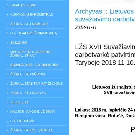
SAVAITĖS TEMA
Archyvas :: Lietuvos
NUOMONIŲ BAROMETRAS
suvažiavimo darbotva
ŽURNALISTŲ NAMUOSE
2018-11-11
DIALOGAI APIE ŽINIASKLAIDĄ
SKELBIMAI
LŽS XVII Suvažiavi
MEDALIS "UŽ NUOPELNUS
darbotvarkė patvirti
ŽURNALISTIKAI"
Taryboje 2018 11 10
ALMANACHAS "ŽURNALISTIKA"
ŽURNALISTŲ KŪRYBA
ŽURNALISTAS TAIP PAT ŽMOGUS
Lietuvos žurnalistų
XVII suvažiavi
ŽURNALISTŲ MOKYMAI
TELEVIZIJA
Laikas: 2018 m. lapkričio 24 
NAUJOS KNYGOS, LEIDINIAI
Renginio vieta: Rotušė, Didži
FOTOGRAFIJA
ŽURNALISTIKOS ISTORIJA