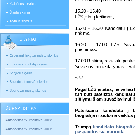
Klaipėdos skyrius
15.20 - 15.40
Šiaulių skyrius
LŽS įstatų keitimas,
Alytaus skyrius
15.40 - 16.20 Kandidatų į LŽ
rinkimai.
SKYRIAI
16.20 - 17.00 LŽS Suvažia
priėmimas.
Esperantininkų žurnalistų skyrius
17.00
Rinkimų rezultatų paske
Kelionių žurnalistų skyrius
Suvažiavimo uždarymas ir vak
Senjorų skyrius
*-*-*
Spaudos fotografų skyrius
Pagal LŽS įstatus, ne vėliau
Sporto žurnalistų skyrius
turi būti pateiktos kandidat
siūlymu šiam suvažiavimui i
ŽURNALISTIKA
Pateikiama kandidato į 
biografija ir siūloma veiklo
Almanachas "Žurnalistika 2008"
Trumpą
kandidato biografij
Almanachas "Žurnalistika 2009"
paspaudus šią nuorodą