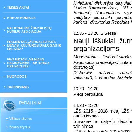
Kviečiami diskusijos dalyviai
TEISĖS AKTAI
Liudas Ramanauskas
,
LRT g
Budrienė,
Nacionalinės rajo
valdybos pirmininko pavaduot
ETIKOS KOMISIJA
kurjeris" direktorius Renalda
NACIONALINĖ ŽURNALISTŲ
KŪRĖJŲ ASOCIACIJA
12.35 - 13.20
2 Sesija
Nauji iššūkiai žurn
PROJEKTAS „ŽURNALISTIKOS
MENAS: KULTŪROS DIALOGAS IR
organizacijoms
SKLAIDA“
Moderatorius - Darius Lukošev
PROJEKTAS „VILNIAUS
Pagrindinis pranešėjas:
Liutaur
RADIOFONAS – KETURIOS
OKUPACIJOS“
dėstytojas)
Diskusijos dalyviai: žurnal
NUORODOS
valsčius"), Edmundas Jakilaiti
TIKRINIMAMS
13.20 - 14.20
Pietų pertrauka
PADALINIAI
14.20 - 1
5
.
2
0
LŽS 2015 - 2018 metų LŽS vei
audito išvada.
Vilniaus skyrius
Suvažiavimo dalyvių klausima
tvirtinimas
Kauno skyrius
LŽS veiklos gairės 201
9
-2022