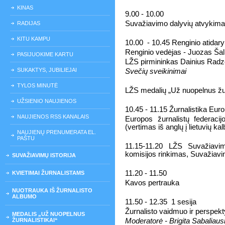
KINAS
9.00 - 10.00
Suvažiavimo dalyvių atvykimas
RADIJAS
KITU KAMPU
10.00
- 10.
45
Renginio atidar
Renginio vedėjas - Juozas Ša
PASIJUOKIME KARTU
LŽS pirmininkas Dainius Radz
SUKAKTYS, JUBILIEJAI
Svečių sveikinimai
TYLOS MINUTĖ
LŽS medalių „Už nuopelnus žurn
UŽSIENIO NAUJIENOS
10.45 - 11.15 Žurnalistika Euro
NAUJIENOS RSS KANALAIS
Europos žurnalistų federacij
(vertimas iš anglų į lietuvių kal
NAUJIENŲ PRENUMERATA EL.
PAŠTU
11.15-11.20 LŽS Suvažiavim
komisijos rinkimas, Suvažiavi
SUVAŽIAVIMŲ ISTORIJA
1
1
.20 - 11.50
KVIETIMAI ŽURNALISTAMS
Kavos pertrauka
NUOTRAUKA IŠ ŽURNALISTO
ALBUMO
11.50 - 1
2
.35
1 sesija
Žurnalisto vaidmuo ir perspekt
MEDALIS „UŽ NUOPELNUS
ŽURNALISTIKAI“
Moderatorė - Brigita Sabaliaus