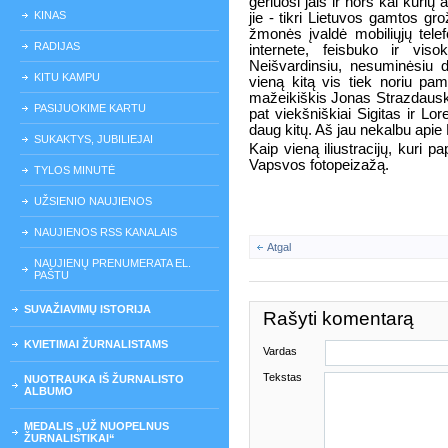
gėriuosi jais ir nors kai kurių
KINAS
jie - tikri Lietuvos gamtos grož
žmonės įvaldė mobiliųjų telef
RADIJAS
internete, feisbuko ir vis
Neišvardinsiu, nesuminėsiu d
KITU KAMPU
vieną kitą vis tiek noriu pami
mažeikiškis Jonas Strazdausk
PASIJUOKIME KARTU
pat viekšniškiai Sigitas ir Lo
daug kitų. Aš jau nekalbu apie 
SUKAKTYS, JUBILIEJAI
Kaip vieną iliustracijų, kuri 
Vapsvos fotopeizažą.
TYLOS MINUTĖ
UŽSIENIO NAUJIENOS
NAUJIENOS RSS KANALAIS
Atgal
NAUJIENŲ PRENUMERATA EL.
PAŠTU
SUVAŽIAVIMŲ ISTORIJA
Rašyti komentarą
KVIETIMAI ŽURNALISTAMS
Vardas
Tekstas
NUOTRAUKA IŠ ŽURNALISTO
ALBUMO
MEDALIS „UŽ NUOPELNUS
ŽURNALISTIKAI“