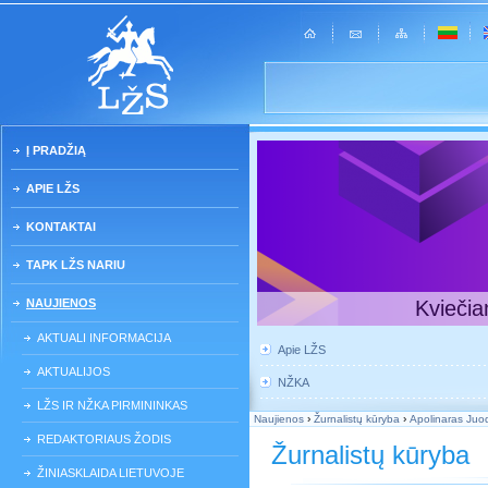
Į PRADŽIĄ
APIE LŽS
KONTAKTAI
TAPK LŽS NARIU
NAUJIENOS
Kviečia
AKTUALI INFORMACIJA
Apie LŽS
AKTUALIJOS
NŽKA
LŽS IR NŽKA PIRMININKAS
Naujienos
›
Žurnalistų kūryba
›
Apolinaras Ju
REDAKTORIAUS ŽODIS
Žurnalistų kūryba
ŽINIASKLAIDA LIETUVOJE