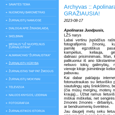
SAVAITĖS TEMA
Archyvas :: Apolina
GRAŽIAUSIA!
NUOMONIŲ BAROMETRAS
2023-08-17
ŽURNALISTŲ NAMUOSE
DIALOGAI APIE ŽINIASKLAIDĄ
Apolinaras Juodpusis,
LŽS narys
SKELBIMAI
Labai vertinu įspūdžius rašt
fotografijomis žmonių, ku
MEDALIS "UŽ NUOPELNUS
ŽURNALISTIKAI"
pamilę egzotiškus pasau
kampelius, keliauja, gėri
ALMANACHAS "ŽURNALISTIKA"
dalinasi prisiminimais. Man, 
palikuoniui iš ano tūkstantme
ŽURNALISTŲ KŪRYBA
nebuvo tokių galimybių, n
vienoje kitoje įsimintinoje kelio
ŽURNALISTAS TAIP PAT ŽMOGUS
pabuvau.
Kai dabar paklajoju intern
ŽURNALISTŲ MOKYMAI
fotonuotraukas su lietuviško 
siautulingų upių šniokštimo, b
TELEVIZIJA
(čia mūsų merginų, moterų nu
kraują)... Užtat ramus lietuvi
NAUJOS KNYGOS, LEIDINIAI
miškai miškeliai, net sengirės
žmonės žmonės - dirbantys, po
FOTOGRAFIJA
ar bendruomenių šventėse.
ŽURNALISTIKOS ISTORIJA
Jau daugelį metų seku lietu