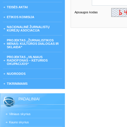
TEISĖS AKTAI
Apsaugos kodas
ETIKOS KOMISIJA
NACIONALINĖ ŽURNALISTŲ
KŪRĖJŲ ASOCIACIJA
PROJEKTAS „ŽURNALISTIKOS
MENAS: KULTŪROS DIALOGAS IR
SKLAIDA“
PROJEKTAS „VILNIAUS
RADIOFONAS – KETURIOS
OKUPACIJOS“
NUORODOS
TIKRINIMAMS
PADALINIAI
Vilniaus skyrius
Kauno skyrius