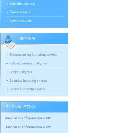
Klaipėdos skyrius
Šiaulių skyrius
Alytaus skyrius
SKYRIAI
Esperantininkų žurnalistų skyrius
Kelionių žurnalistų skyrius
Senjorų skyrius
Spaudos fotografų skyrius
Sporto žurnalistų skyrius
ŽURNALISTIKA
Almanachas "Žurnalistika 2008"
Almanachas "Žurnalistika 2009"