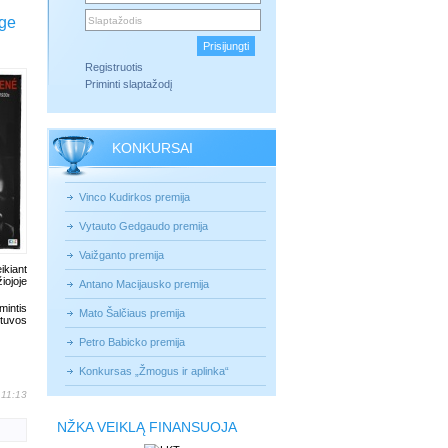
zge
Registruotis
Priminti slaptažodį
KONKURSAI
Vinco Kudirkos premija
Vytauto Gedgaudo premija
Vaižganto premija
ikiant
iojoje
Antano Macijausko premija
mintis
Mato Šalčiaus premija
tuvos
Petro Babicko premija
Konkursas „Žmogus ir aplinka“
 11:13
NŽKA VEIKLĄ FINANSUOJA