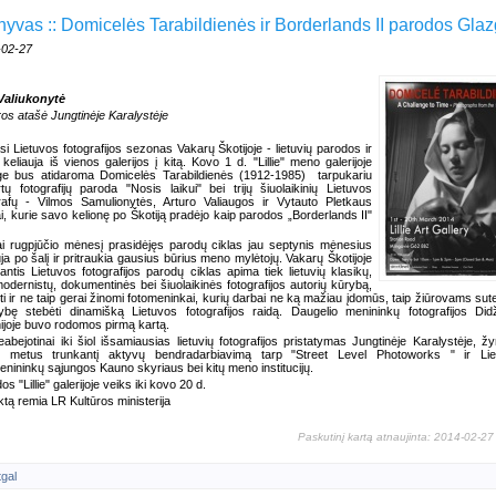
hyvas :: Domicelės Tarabildienės ir Borderlands II parodos Gla
-02-27
Valiukonytė
ros atašė Jungtinėje Karalystėje
si Lietuvos fotografijos sezonas Vakarų Škotijoje - lietuvių parodos ir
u keliauja iš vienos galerijos į kitą. Kovo 1 d. "Lillie" meno galerijoje
ge bus atidaroma Domicelės Tarabildienės (1912-1985)
tarpukariu
tų fotografijų paroda "Nosis laikui" bei trijų šiuolaikinių Lietuvos
rafų - Vilmos Samulionytės, Arturo Valiaugos ir Vytauto Pletkaus
i, kurie savo kelionę po Škotiją pradėjo kaip parodos „Borderlands II"
i rugpjūčio mėnesį prasidėjęs parodų ciklas jau septynis mėnesius
uja po šalį ir pritraukia gausius būrius meno mylėtojų. Vakarų Škotijoje
antis Lietuvos fotografijos parodų ciklas apima tiek lietuvių klasikų,
modernistų, dokumentinės bei šiuolaikinės fotografijos autorių kūrybą,
kti ir ne taip gerai žinomi fotomeninkai, kurių darbai ne ką mažiau įdomūs, taip žiūrovams sute
ybę stebėti dinamišką Lietuvos fotografijos raidą. Daugelio menininkų fotografijos Didž
nijoje buvo rodomos pirmą kartą.
eabejotinai iki šiol išsamiausias lietuvių fotografijos pristatymas Jungtinėje Karalystėje, žy
us metus trunkantį aktyvų bendradarbiavimą tarp "Street Level Photoworks " ir Lie
enininkų sąjungos Kauno skyriaus bei kitų meno institucijų.
s "Lillie" galerijoje veiks iki kovo 20 d.
ktą remia LR Kultūros ministerija
Paskutinį kartą atnaujinta: 2014-02-27
tgal