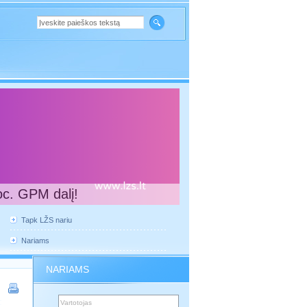
oc. GPM dalį!
Tapk LŽS nariu
Nariams
NARIAMS