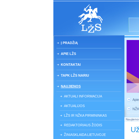
Į PRADŽIĄ
APIE LŽS
KONTAKTAI
TAPK LŽS NARIU
NAUJIENOS
AKTUALI INFORMACIJA
Api
AKTUALIJOS
NŽ
LŽS IR NŽKA PIRMININKAS
Naujieno
REDAKTORIAUS ŽODIS
Už
ŽINIASKLAIDA LIETUVOJE