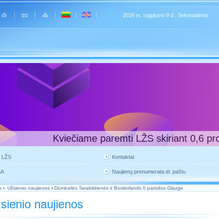
2026 m. rugpjucio 9 d., Sekmadienis
Kviečiame paremti LŽS skiriant 0,6 pr
e LŽS
Kontaktai
KA
Naujienų prenumerata el. paštu
s
›
Užsienio naujienos
›
Domicelės Tarabildienės ir Borderlands II parodos Glazge
sienio naujienos