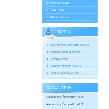
Klaipėdos skyrius
Šiaulių skyrius
Alytaus skyrius
SKYRIAI
Esperantininkų žurnalistų skyrius
Kelionių žurnalistų skyrius
Senjorų skyrius
Spaudos fotografų skyrius
Sporto žurnalistų skyrius
ŽURNALISTIKA
Almanachas "Žurnalistika 2008"
Almanachas "Žurnalistika 2009"