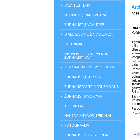
SAVAITĖS TEMA
Arc
2014
NUOMONIŲ BAROMETRAS
ŽURNALISTŲ NAMUOSE
Rita 
Kultū
DIALOGAI APIE ŽINIASKLAIDĄ
Tęsia
SKELBIMAI
tolia
Glaz
sukur
MEDALIS "UŽ NUOPELNUS
fotog
ŽURNALISTIKAI"
darba
dalis.
ALMANACHAS "ŽURNALISTIKA"
Perna
kelia
vykst
ŽURNALISTŲ KŪRYBA
tiek 
įtrau
ŽURNALISTAS TAIP PAT ŽMOGUS
galim
Brita
ŽURNALISTŲ MOKYMAI
Tai n
trej
fotom
TELEVIZIJA
Parodo
Proje
NAUJOS KNYGOS, LEIDINIAI
FOTOGRAFIJA
A
ŽURNALISTIKOS ISTORIJA