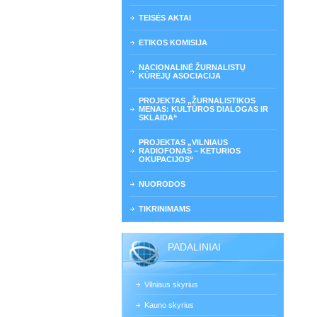
TEISĖS AKTAI
ETIKOS KOMISIJA
NACIONALINĖ ŽURNALISTŲ
KŪRĖJŲ ASOCIACIJA
PROJEKTAS „ŽURNALISTIKOS
MENAS: KULTŪROS DIALOGAS IR
SKLAIDA“
PROJEKTAS „VILNIAUS
RADIOFONAS – KETURIOS
OKUPACIJOS“
NUORODOS
TIKRINIMAMS
PADALINIAI
Vilniaus skyrius
Kauno skyrius