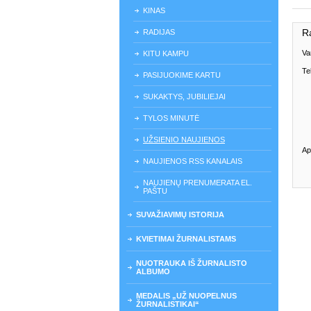
KINAS
R
RADIJAS
Va
KITU KAMPU
Te
PASIJUOKIME KARTU
SUKAKTYS, JUBILIEJAI
TYLOS MINUTĖ
UŽSIENIO NAUJIENOS
Ap
NAUJIENOS RSS KANALAIS
NAUJIENŲ PRENUMERATA EL.
PAŠTU
SUVAŽIAVIMŲ ISTORIJA
KVIETIMAI ŽURNALISTAMS
NUOTRAUKA IŠ ŽURNALISTO
ALBUMO
MEDALIS „UŽ NUOPELNUS
ŽURNALISTIKAI“