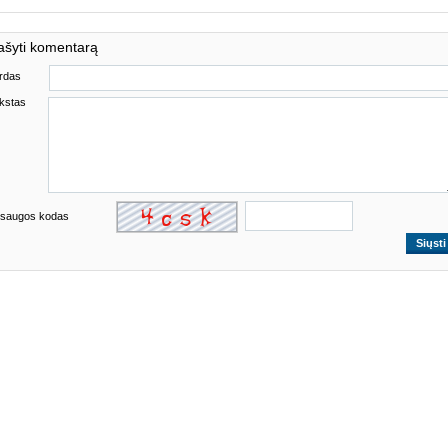
ašyti komentarą
rdas
kstas
saugos kodas