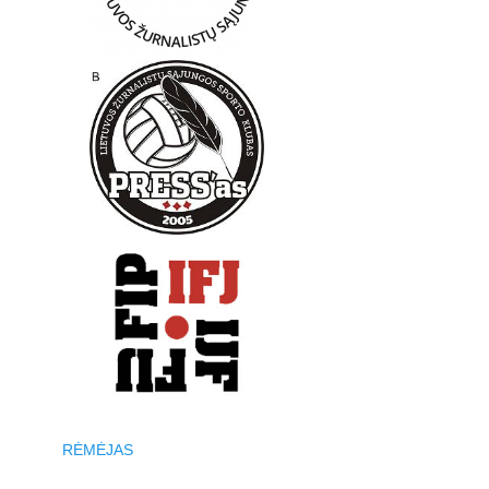
RĖMĖJAS