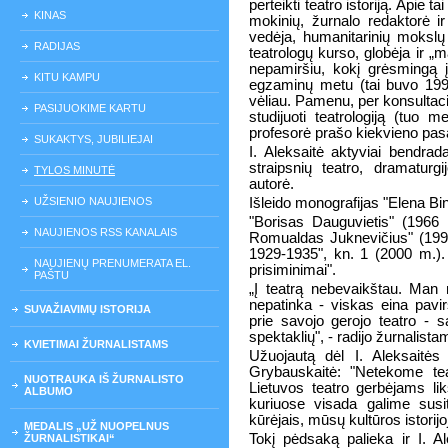
perteikti teatro istoriją. Apie t
KINAS
mokinių, žurnalo redaktorė ir
vedėja, humanitarinių mokslų
RADIJAS
teatrologų kurso, globėja ir 
nepamiršiu, kokį grėsmingą į
KITU KAMPU
egzaminų metu (tai buvo 1999 
vėliau. Pamenu, per konsultaciją
PASIJUOKIME KARTU
studijuoti teatrologiją (tuo
profesorė prašo kiekvieno pasa
SUKAKTYS, JUBILIEJAI
I. Aleksaitė aktyviai bendra
straipsnių teatro, dramaturg
TYLOS MINUTĖ
autorė.
UŽSIENIO NAUJIENOS
Išleido monografijas "Elena Bi
"Borisas Dauguvietis" (1966 
NAUJIENOS RSS KANALAIS
Romualdas Juknevičius" (1998 m
1929-1935", kn. 1 (2000 m.).
NAUJIENŲ PRENUMERATA EL.
prisiminimai".
PAŠTU
„Į teatrą nebevaikštau. Man 
nepatinka - viskas eina pavir
SUVAŽIAVIMŲ ISTORIJA
prie savojo gerojo teatro - sa
spektaklių", - radijo žurnalis
KVIETIMAI ŽURNALISTAMS
Užuojautą dėl I. Aleksaitės
Grybauskaitė: "Netekome teat
NUOTRAUKA IŠ ŽURNALISTO
Lietuvos teatro gerbėjams lik
ALBUMO
kuriuose visada galime susiti
kūrėjais, mūsų kultūros istorij
MEDALIS „UŽ NUOPELNUS
Tokį pėdsaką palieka ir I. Ale
ŽURNALISTIKAI“