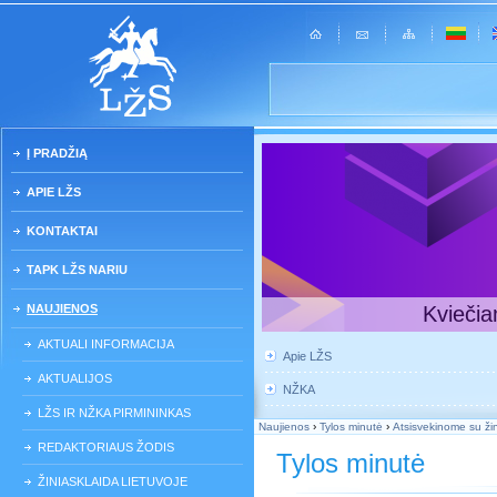
Į PRADŽIĄ
APIE LŽS
KONTAKTAI
TAPK LŽS NARIU
NAUJIENOS
Kviečia
AKTUALI INFORMACIJA
Apie LŽS
AKTUALIJOS
NŽKA
LŽS IR NŽKA PIRMININKAS
Naujienos
›
Tylos minutė
›
Atsisvekinome su ži
REDAKTORIAUS ŽODIS
Tylos minutė
ŽINIASKLAIDA LIETUVOJE