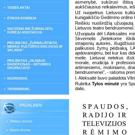
asmenybė, sukūrusi ištisą
aukščiausius reikalavimus, ieš
TEISĖS AKTAI
Už nuopelnus Lietuvos kultūr
kunigaikščio Gedimino ordino 
ETIKOS KOMISIJA
Reiškiu nuoširdžią užuojautą 
Lietuvos teatro bendruomenei.
NACIONALINĖ ŽURNALISTŲ
KŪRĖJŲ ASOCIACIJA
Užuojauta dėl I.Aleksaitės mir
Skvernelis „Netekome iškil
PROJEKTAS „ŽURNALISTIKOS
straipsnių autorės, išugdžiusi
MENAS: KULTŪROS DIALOGAS IR
palikusios žymų pėdsaką. I.Ale
SKLAIDA“
apdovanojimu, bet kur kas dide
meile. Lietuvai netekus išs
PROJEKTAS „VILNIAUS
morale, erudicija ir profesio
RADIOFONAS – KETURIOS
artimiesiems, mokiniams, dra
OKUPACIJOS“
bendruomenei", - rašoma prem
I. Aleksaitė buvo palaidota Vil
NUORODOS
Rubrika
Tylos minutė
yra Spau
dalis.
TIKRINIMAMS
PADALINIAI
Vilniaus skyrius
Kauno skyrius