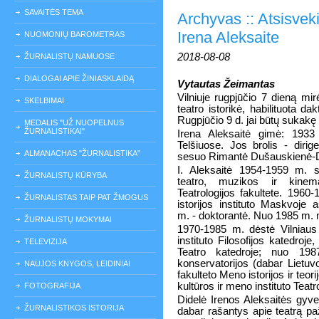
SAVAITĖS TEMA
Archyvas :: Atsisve
Irena Aleksaite
NUOMONIŲ BAROMETRAS
2018-08-08
ŽURNALISTŲ NAMUOSE
DIALOGAI APIE ŽINIASKLAIDĄ
Vytautas Žeimantas
Vilniuje rugpjūčio 7 dieną mi
SKELBIMAI
teatro istorikė, habilituota da
Rugpjūčio 9 d. jai būtų sukakę
MEDALIS "UŽ NUOPELNUS
ŽURNALISTIKAI"
Irena Aleksaitė gimė: 1933
Telšiuose. Jos brolis - diri
ALMANACHAS "ŽURNALISTIKA"
sesuo Rimantė Dušauskienė-
I. Aleksaitė 1954-1959 m. s
ŽURNALISTŲ KŪRYBA
teatro, muzikos ir kinemat
Teatrologijos fakultete. 196
ŽURNALISTAS TAIP PAT ŽMOGUS
istorijos instituto Maskvoje 
m. - doktorantė. Nuo 1985 m. 
ŽURNALISTŲ MOKYMAI
1970-1985 m. dėstė Vilniaus 
instituto Filosofijos katedro
TELEVIZIJA
Teatro katedroje; nuo 19
konservatorijos (dabar Lietuv
NAUJOS KNYGOS, LEIDINIAI
fakulteto Meno istorijos ir teo
kultūros ir meno instituto Teat
FOTOGRAFIJA
Didelė Irenos Aleksaitės gyve
ŽURNALISTIKOS ISTORIJA
dabar rašantys apie teatrą pa