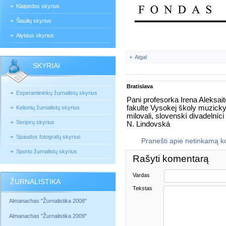
Klaipėdos skyrius
Šiaulių skyrius
Alytaus skyrius
Atgal
SKYRIAI
Bratislava
Esperantininkų žurnalistų skyrius
Pani profesorka Irena Aleksait
fakulte Vysokej školy muzicky
Kelionių žurnalistų skyrius
milovali, slovenskí divadelníci
Senjorų skyrius
N. Lindovská
Spaudos fotografų skyrius
Pranešti apie netinkamą 
Sporto žurnalistų skyrius
Rašyti komentarą
Vardas
ŽURNALISTIKA
Tekstas
Almanachas "Žurnalistika 2008"
Almanachas "Žurnalistika 2009"