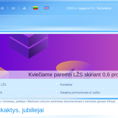
2026 m. rugpjucio 8 d., Šeštadienis
Kviečiame paremti LŽS skiriant 0,6 pr
e LŽS
Kontaktai
KA
Naujienų prenumerata el. paštu
s
›
Sukaktys, jubiliejai
›
Mažosios Lietuvos atminimas dokumentiniais ir meniniais pjūviais Vilniuje
kaktys, jubiliejai