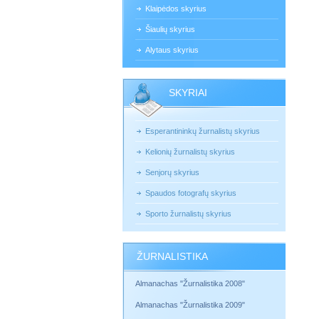
Klaipėdos skyrius
Šiaulių skyrius
Alytaus skyrius
SKYRIAI
Esperantininkų žurnalistų skyrius
Kelionių žurnalistų skyrius
Senjorų skyrius
Spaudos fotografų skyrius
Sporto žurnalistų skyrius
ŽURNALISTIKA
Almanachas "Žurnalistika 2008"
Almanachas "Žurnalistika 2009"