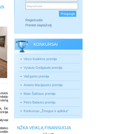
is
Registruotis
Priminti slaptažodį
KONKURSAI
Vinco Kudirkos premija
Vytauto Gedgaudo premija
Vaižganto premija
Antano Macijausko premija
žosios
Mato Šalčiaus premija
ambėjo
kvieną
Petro Babicko premija
a, šio
Konkursas „Žmogus ir aplinka“
zicija
lyviai
NŽKA VEIKLĄ FINANSUOJA
titeko
aveldo