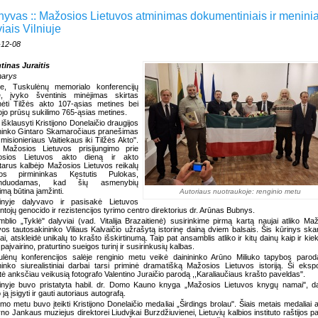
hyvas :: Mažosios Lietuvos atminimas dokumentiniais ir meninia
iais Vilniuje
-12-08
tinas Juraitis
narys
uje, Tuskulėnų memorialo konferencijų
je, įvyko šventinis minėjimas skirtas
ėti Tilžės akto 107-ąsias metines bei
ojo prūsų sukilimo 765-ąsias metines.
išklausyti Kristijono Donelaičio draugijos
ninko Gintaro Skamaročiaus pranešimas
misionieriaus Vaitiekaus iki Tilžės Akto".
 Mažosios Lietuvos prisijungimo prie
iosios Lietuvos akto dieną ir akto
tarus kalbėjo Mažosios Lietuvos reikalų
bos pirmininkas Kęstutis Pulokas,
enduodamas, kad šių asmenybių
imą būtina įamžinti.
Autoriaus nuotraukoje: renginio metu
inyje dalyvavo ir pasisakė Lietuvos
tojų genocido ir rezistencijos tyrimo centro direktorius dr. Arūnas Bubnys.
blio „Tyklė" dalyviai (vad. Vitalija Brazaitienė) susirinkime pirmą kartą naujai atliko Ma
vos tautosakininko Viliaus Kalvaičio užrašytą istorinę dainą dviem balsais. Šis kūrinys sk
liai, atskleidė unikalų to krašto išskirtinumą. Taip pat ansamblis atliko ir kitų dainų kaip ir kie
paįvairino, praturtino sueigos turinį ir susirinkusių kalbas.
lėnų konferencijos salėje renginio metu veikė dainininko Arūno Miliuko tapybos parod
inko siurealistiniai darbai tarsi priminė dramatišką Mažosios Lietuvos istoriją. Ši ekspo
tė anksčiau veikusią fotografo Valentino Juraičio parodą ,,Karaliaučiaus krašto paveldas".
nyje buvo pristatyta habil. dr. Domo Kauno knyga „Mažosios Lietuvos knygų namai", da
 ją įsigyti ir gauti autoriaus autografą.
imo metu buvo įteikti Kristijono Donelaičio medaliai „Širdings brolau". Šiais metais medaliai a
no Jankaus muziejus direktorei Liudvikai Burzdžiuvienei, Lietuvių kalbios instituto raštijos p