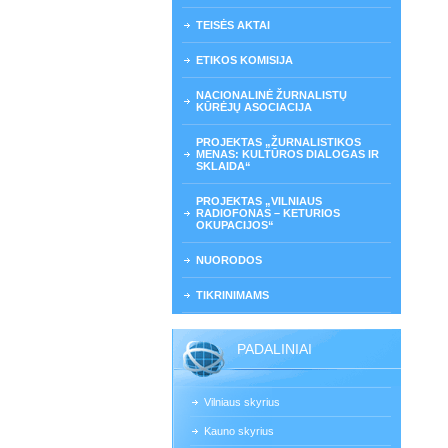
TEISĖS AKTAI
ETIKOS KOMISIJA
NACIONALINĖ ŽURNALISTŲ
KŪRĖJŲ ASOCIACIJA
PROJEKTAS „ŽURNALISTIKOS
MENAS: KULTŪROS DIALOGAS IR
SKLAIDA“
PROJEKTAS „VILNIAUS
RADIOFONAS – KETURIOS
OKUPACIJOS“
NUORODOS
TIKRINIMAMS
PADALINIAI
Vilniaus skyrius
Kauno skyrius