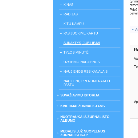
tyrim
KINAS
refor
Prieš
patvir
RADIJAS
KITU KAMPU
A
PASIJUOKIME KARTU
SUKAKTYS, JUBILIEJAI
R
TYLOS MINUTĖ
Va
UŽSIENIO NAUJIENOS
Te
NAUJIENOS RSS KANALAIS
NAUJIENŲ PRENUMERATA EL.
PAŠTU
SUVAŽIAVIMŲ ISTORIJA
Ap
KVIETIMAI ŽURNALISTAMS
NUOTRAUKA IŠ ŽURNALISTO
ALBUMO
MEDALIS „UŽ NUOPELNUS
ŽURNALISTIKAI“