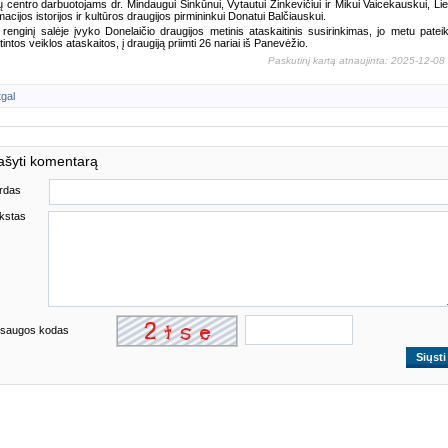
ų centro darbuotojams dr. Mindaugui Šinkūnui, Vytautui Zinkevičiui ir Mikui Vaicekauskui, Li
macijos istorijos ir kultūros draugijos pirmininkui Donatui Balčiauskui.
 renginį salėje įvyko Donelaičio draugijos metinis ataskaitinis susirinkimas, jo metu pateik
tintos veiklos ataskaitos, į draugiją priimti 26 nariai iš Panevėžio.
Paskutinį kartą atnaujinta: 2025-12-08
tgal
ašyti komentarą
rdas
kstas
saugos kodas