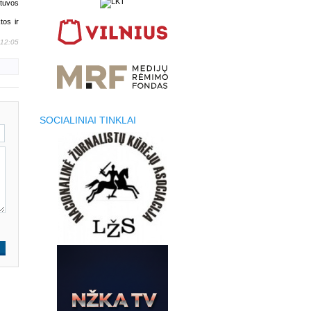
etuvos
tos ir
 12:05
SOCIALINIAI TINKLAI