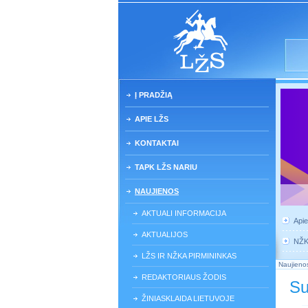
Į PRADŽIĄ
APIE LŽS
KONTAKTAI
TAPK LŽS NARIU
NAUJIENOS
AKTUALI INFORMACIJA
Api
AKTUALIJOS
NŽ
LŽS IR NŽKA PIRMININKAS
Naujieno
REDAKTORIAUS ŽODIS
Su
ŽINIASKLAIDA LIETUVOJE