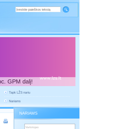
oc. GPM dalį!
Tapk LŽS nariu
Nariams
NARIAMS