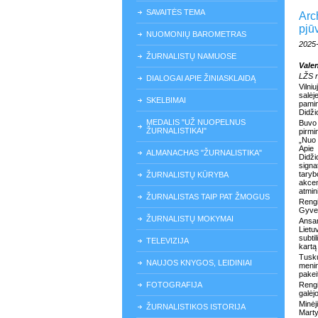
SAVAITĖS TEMA
Arc
pjūv
NUOMONIŲ BAROMETRAS
2025
ŽURNALISTŲ NAMUOSE
Valen
LŽS 
DIALOGAI APIE ŽINIASKLAIDĄ
Vilni
salė
SKELBIMAI
pamin
Didži
MEDALIS "UŽ NUOPELNUS
Buvo 
ŽURNALISTIKAI"
pirmi
„Nuo 
Apie
ALMANACHAS "ŽURNALISTIKA"
Didž
signa
tary
ŽURNALISTŲ KŪRYBA
akc
atmin
ŽURNALISTAS TAIP PAT ŽMOGUS
Reng
Gyven
ŽURNALISTŲ MOKYMAI
Ansam
Lietu
subti
TELEVIZIJA
kartą 
Tusku
NAUJOS KNYGOS, LEIDINIAI
menin
pakei
FOTOGRAFIJA
Rengi
galėjo
Minėj
ŽURNALISTIKOS ISTORIJA
Marty