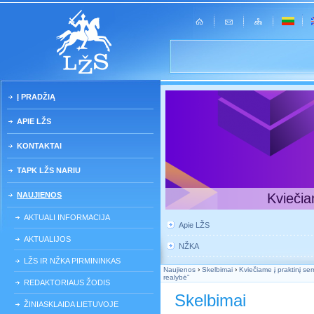
Į PRADŽIĄ
APIE LŽS
KONTAKTAI
TAPK LŽS NARIU
NAUJIENOS
Kviečia
AKTUALI INFORMACIJA
Apie LŽS
AKTUALIJOS
NŽKA
LŽS IR NŽKA PIRMININKAS
Naujienos
›
Skelbimai
›
Kviečiame į praktinį sem
realybė”
REDAKTORIAUS ŽODIS
Skelbimai
ŽINIASKLAIDA LIETUVOJE