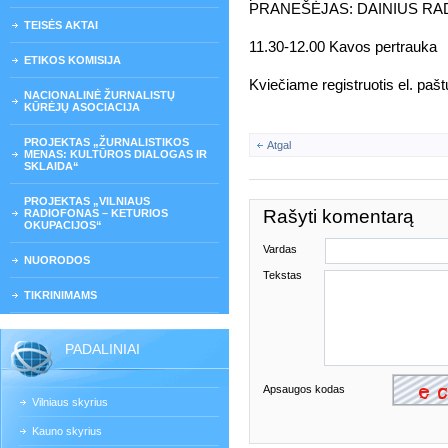
PRANEŠĖJAS: DAINIUS RAD
TEISĖS AKTAI
11.30-12.00 Kavos pertrauka
ETIKOS KOMISIJA
Kviečiame registruotis el. pašt
NACIONALINĖ ŽURNALISTŲ
KŪRĖJŲ ASOCIACIJA
PROJEKTAS „ŽURNALISTIKOS
Atgal
MENAS: KULTŪROS DIALOGAS IR
SKLAIDA“
PROJEKTAS „VILNIAUS
Rašyti komentarą
RADIOFONAS – KETURIOS
OKUPACIJOS“
Vardas
NUORODOS
Tekstas
TIKRINIMAMS
PADALINIAI
Apsaugos kodas
Vilniaus skyrius
Kauno skyrius