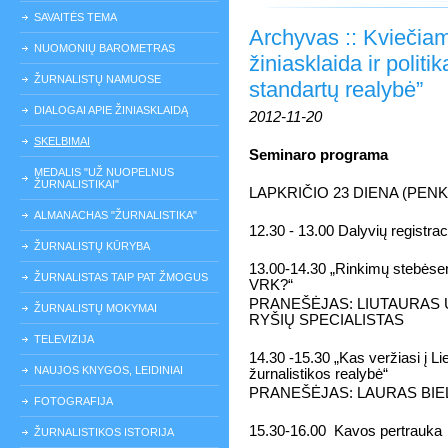
SAVAITĖS TEMA
Archyvas :: Kviečiam
NUOMONIŲ BAROMETRAS
žiniasklaida ir politi
ŽURNALISTŲ NAMUOSE
standartų realybė”
DIALOGAI APIE ŽINIASKLAIDĄ
2012-11-20
SKELBIMAI
Seminaro programa
MEDALIS "UŽ NUOPELNUS
ŽURNALISTIKAI"
LAPKRIČIO 23 DIENA (PENK
ALMANACHAS "ŽURNALISTIKA"
12.30 - 13.00 Dalyvių registrac
ŽURNALISTŲ KŪRYBA
13.00-14.30 „Rinkimų stebėsena
ŽURNALISTAS TAIP PAT ŽMOGUS
VRK?“
PRANEŠĖJAS: LIUTAURAS 
ŽURNALISTŲ MOKYMAI
RYŠIŲ SPECIALISTAS
TELEVIZIJA
14.30 -15.30 „Kas veržiasi į Lie
NAUJOS KNYGOS, LEIDINIAI
žurnalistikos realybė“
PRANEŠĖJAS: LAURAS BIEL
FOTOGRAFIJA
15.30-16.00 Kavos pertrauka
ŽURNALISTIKOS ISTORIJA