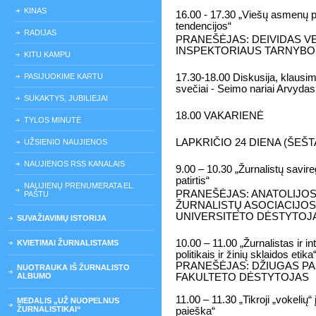
KINAS
16.00 - 17.30 „Viešų asmenų pr
tendencijos“
RADIJAS
PRANEŠĖJAS: DEIVIDAS V
INSPEKTORIAUS TARNYBO
KITU KAMPU
PASIJUOKIME KARTU
17.30-18.00 Diskusija, klausim
svečiai - Seimo nariai Arvyda
SUKAKTYS, JUBILIEJAI
18.00 VAKARIENĖ
TYLOS MINUTĖ
LAPKRIČIO 24 DIENA (ŠEŠT
UŽSIENIO NAUJIENOS
NAUJIENOS RSS KANALAIS
9.00 – 10.30 „Žurnalistų savire
patirtis“
NAUJIENŲ PRENUMERATA EL.
PRANEŠĖJAS: ANATOLIJOS
PAŠTU
ŽURNALISTŲ ASOCIACIJO
UNIVERSITETO DĖSTYTOJ
SUVAŽIAVIMŲ ISTORIJA
10.00 – 11.00 „Žurnalistas ir i
KVIETIMAI ŽURNALISTAMS
politikais ir žinių sklaidos etika
PRANEŠĖJAS: DŽIUGAS PA
NUOTRAUKA IŠ ŽURNALISTO
ALBUMO
FAKULTETO DĖSTYTOJAS
11.00 – 11.30 „Tikroji „vokelių“
MEDALIS „UŽ NUOPELNUS
ŽURNALISTIKAI“
paieška“