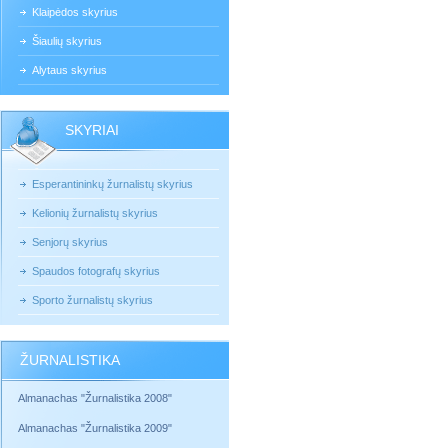
Klaipėdos skyrius
Šiaulių skyrius
Alytaus skyrius
SKYRIAI
Esperantininkų žurnalistų skyrius
Kelionių žurnalistų skyrius
Senjorų skyrius
Spaudos fotografų skyrius
Sporto žurnalistų skyrius
ŽURNALISTIKA
Almanachas "Žurnalistika 2008"
Almanachas "Žurnalistika 2009"