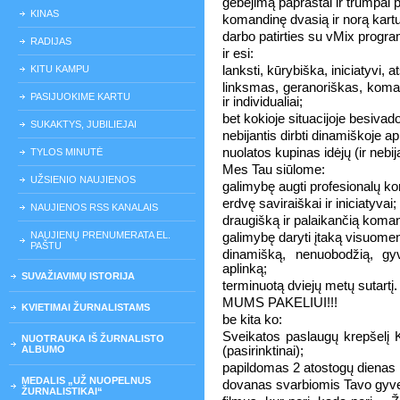
gebėjimą paprastai ir trumpai 
KINAS
komandinę dvasią ir norą kartu 
darbo patirties su vMix progr
RADIJAS
ir esi:
KITU KAMPU
lanksti, kūrybiška, iniciatyvi,
linksmas, geranoriškas, koma
PASIJUOKIME KARTU
ir individualiai;
bet kokioje situacijoje besivad
SUKAKTYS, JUBILIEJAI
nebijantis dirbti dinamiškoje ap
nuolatos kupinas idėjų (ir nebijai
TYLOS MINUTĖ
Mes Tau siūlome:
UŽSIENIO NAUJIENOS
galimybę augti profesionalų k
erdvę saviraiškai ir iniciatyvai;
NAUJIENOS RSS KANALAIS
draugišką ir palaikančią koma
NAUJIENŲ PRENUMERATA EL.
galimybę daryti įtaką visuomen
PAŠTU
dinamišką, nenuobodžią, gy
aplinką;
SUVAŽIAVIMŲ ISTORIJA
terminuotą dviejų metų sutartį.
MUMS PAKELIUI!!!
KVIETIMAI ŽURNALISTAMS
be kita ko:
Sveikatos paslaugų krepšelį K
NUOTRAUKA IŠ ŽURNALISTO
ALBUMO
(pasirinktinai);
papildomas 2 atostogų dienas
MEDALIS „UŽ NUOPELNUS
dovanas svarbiomis Tavo gyv
ŽURNALISTIKAI“