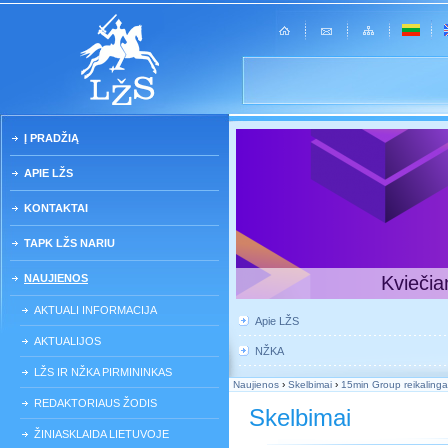
Į PRADŽIĄ
APIE LŽS
KONTAKTAI
TAPK LŽS NARIU
NAUJIENOS
Kviečia
AKTUALI INFORMACIJA
Apie LŽS
AKTUALIJOS
NŽKA
LŽS IR NŽKA PIRMININKAS
Naujienos
›
Skelbimai
›
15min Group reikalinga
REDAKTORIAUS ŽODIS
Skelbimai
ŽINIASKLAIDA LIETUVOJE