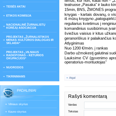
filmus, kur nori, kada nori 
teatruose „Pasaka" ir lauko ki
TEISĖS AKTAI
15min, BNS, ŽMONĖS program
knygas - kartais dovanų, o vi
ETIKOS KOMISIJA
iš mūsų knygyno „patogupirkt.l
reguliarius kvietimus į renginiu
NACIONALINĖ ŽURNALISTŲ
KŪRĖJŲ ASOCIACIJA
komandinius susibūrimus įvai
šviežius vaisius ir kitus užkan
PROJEKTAS „ŽURNALISTIKOS
geranoriškus ir palaikančius k
MENAS: KULTŪROS DIALOGAS IR
Atlyginimas
SKLAIDA“
Nuo 1200 €/mėn. į rankas
PROJEKTAS „VILNIAUS
Darbo užmokestį galutinai sude
RADIOFONAS – KETURIOS
Lauksime CV (gyvenimo apraš
OKUPACIJOS“
operatorius-montuotojas"
NUORODOS
TIKRINIMAMS
Atgal
PADALINIAI
Rašyti komentarą
Vilniaus skyrius
Vardas
Tekstas
Kauno skyrius