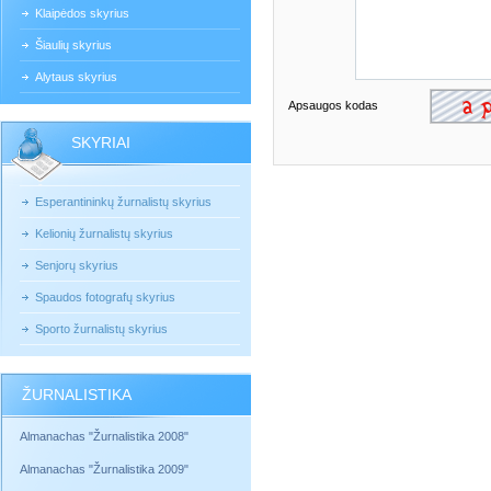
Klaipėdos skyrius
Šiaulių skyrius
Alytaus skyrius
Apsaugos kodas
SKYRIAI
Esperantininkų žurnalistų skyrius
Kelionių žurnalistų skyrius
Senjorų skyrius
Spaudos fotografų skyrius
Sporto žurnalistų skyrius
ŽURNALISTIKA
Almanachas "Žurnalistika 2008"
Almanachas "Žurnalistika 2009"