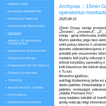
SAVAITĖS TEMA
Archyvas :: 15min Gr
operatorius-montuot
NUOMONIŲ BAROMETRAS
2025-08-15
ŽURNALISTŲ NAMUOSE
DIALOGAI APIE ŽINIASKLAIDĄ
15min Group vienija įmones/p
„Žmonės", „zmones.lt", „Ji",
SKELBIMAI
misija - gerai informuota, krit
Mums pakeliui, jeigu tavo aistr
MEDALIS "UŽ NUOPELNUS
ŽURNALISTIKAI"
sekti pulsą Lietuvos ir užsienio
domėtis videotendencijomis ir v
ALMANACHAS "ŽURNALISTIKA"
prisidėti prie visuomenės info
nuolatos būti įvykių sūkuryje i
ŽURNALISTŲ KŪRYBA
ieškoti kūrybiškų sprendimų ir 
ŽURNALISTAS TAIP PAT ŽMOGUS
kelti klausimus bei ieškoti at
ir Tu turi:
ŽURNALISTŲ MOKYMAI
filmavimo įgūdžius;
aukštąjį išsilavinimą (arba esi
TELEVIZIJA
darbo patirties žiniasklaidoje i
NAUJOS KNYGOS, LEIDINIAI
patirties montuojant videom
„Adobe Premiere Pro";
FOTOGRAFIJA
norą nuolatos tubulėti už komf
greitą reakciją netgi stresinėse
ŽURNALISTIKOS ISTORIJA