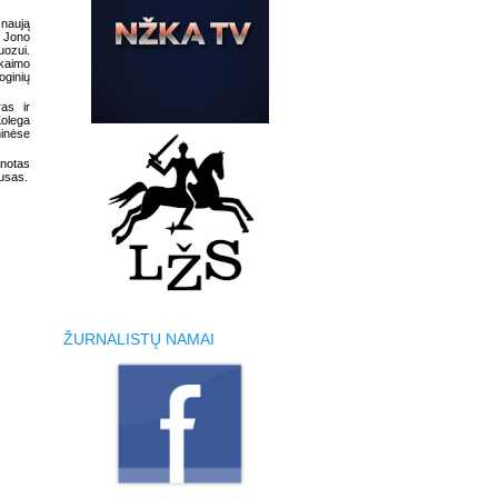
 naują
o Jono
ozui.
 kaimo
oginių
as ir
Kolega
ninėse
anotas
tusas.
ŽURNALISTŲ NAMAI