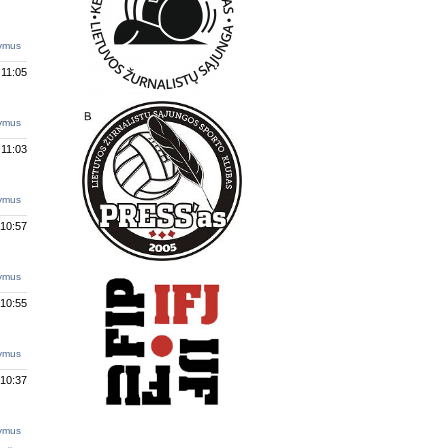
tymus
 11:05
tymus
 11:03
tymus
 10:57
tymus
 10:55
tymus
 10:37
tymus