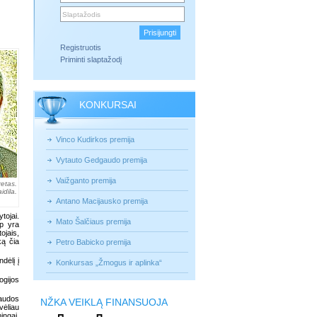
Registruotis
Priminti slaptažodį
KONKURSAI
Vinco Kudirkos premija
Vytauto Gedgaudo premija
Vaižganto premija
etas.
idila.
Antano Macijausko premija
ojai.
Mato Šalčiaus premija
ip yra
ojais,
ką čia
Petro Babicko premija
dėlį į
Konkursas „Žmogus ir aplinka“
ogijos
paudos
NŽKA VEIKLĄ FINANSUOJA
vėliau
ingai,