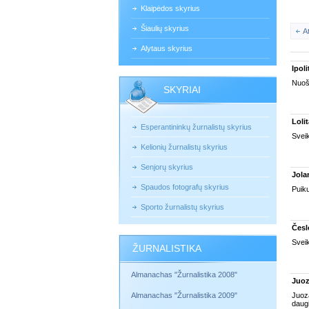
Klaipėdos skyrius
Šiaulių skyrius
A
Alytaus skyrius
Ipoli
Nuoši
SKYRIAI
Loli
Esperantininkų žurnalistų skyrius
Sveik
Kelionių žurnalistų skyrius
Senjorų skyrius
Jola
Spaudos fotografų skyrius
Puik
Sporto žurnalistų skyrius
Česl
Sveik
ŽURNALISTIKA
Almanachas "Žurnalistika 2008"
Juoz
Almanachas "Žurnalistika 2009"
Juoza
daugi