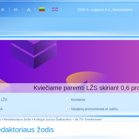
2026 m. rugpjucio 6 d., Ketvirtadienis
Kviečiame paremti LŽS skiriant 0,6 pr
e LŽS
Kontaktai
KA
Naujienų prenumerata el. paštu
s
›
Redaktoriaus žodis
›
Kolegai Juozui Šalkauskui – tik 70! Sveikiname!
daktoriaus žodis