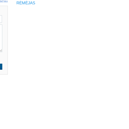
lačiau
RĖMĖJAS