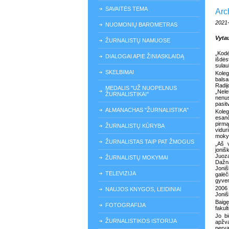
SAVAITĖS TEMA
Arc
2021
NUOMONIŲ BAROMETRAS
Vyta
ŽURNALISTŲ NAMUOSE
„Kod
DIALOGAI APIE ŽINIASKLAIDĄ
išdės
sulau
SKELBIMAI
Koleg
balsa
Radij
MEDALIS "UŽ NUOPELNUS
„Nele
ŽURNALISTIKAI"
nenu
pasitv
ALMANACHAS "ŽURNALISTIKA"
Kole
esanč
pirmą
ŽURNALISTŲ KŪRYBA
vidur
mokyk
ŽURNALISTAS TAIP PAT ŽMOGUS
„Aš v
joniš
Juoz
ŽURNALISTŲ MOKYMAI
Dažna
Joniš
TELEVIZIJA
galėč
gyvena
2006 
NAUJOS KNYGOS, LEIDINIAI
Joniš
Baigę
FOTOGRAFIJA
fakul
Jo bi
ŽURNALISTIKOS ISTORIJA
apžva
perva