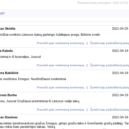
Paskutinį kartą atnaujinta: 2021-07-02
tgal
tas Skridla
2021-04-25
rdžiai sveikinu Lietuvos balsą garbingo Jubiliejaus proga, Būkime sveiki
Pranešti apie netinkamą komentarą
|
Žymėti kaip pažeidžiantį įsta
ta Kaleda
2021-04-19
inimai ir iš Australijos, Juozui!
Pranešti apie netinkamą komentarą
|
Žymėti kaip pažeidžiantį įsta
nta Babiliūtė
2021-04-19
us nuoširdus žmogus. Nuoširdžiausi sveikinimai
Pranešti apie netinkamą komentarą
|
Žymėti kaip pažeidžiantį įsta
ovas Burba
2021-04-19
inu, Juozai! Gražiausi prisiminimai iš Lietuvos radijo laikų.
Pranešti apie netinkamą komentarą
|
Žymėti kaip pažeidžiantį įsta
as Stasinas
2021-04-18
i,mielas bendravardi,esi gražus žmogus, gimęs gražiu laiku ir švenčiantis gražų jubiliejų. Tai
au reikia šiais pandemijos laikais. Viską