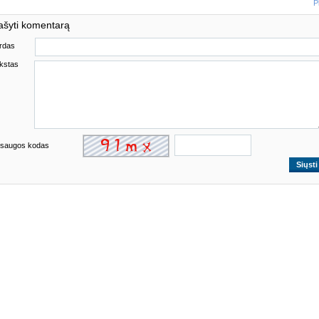
P
ašyti komentarą
rdas
kstas
saugos kodas