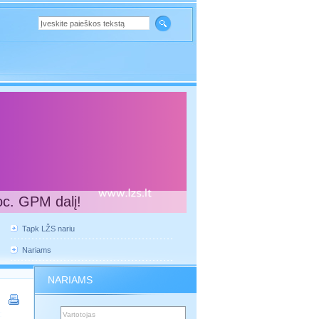
oc. GPM dalį!
Tapk LŽS nariu
Nariams
NARIAMS