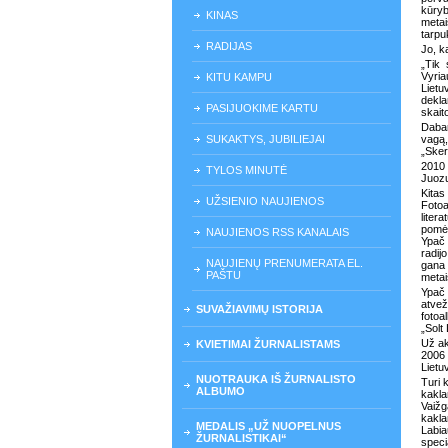
kūryb
KINAS
meta
tarpu
RADIJAS
Jo, k
„Tik 
Vyria
KITU KAMPU
Lietu
dekla
PASIJUOKIME KARTU
skait
Dabar
SUKAKTYS, JUBILIEJAI
vagą,
„Sker
2010 
TYLOS MINUTĖ
Juozu
Kitas
UŽSIENIO NAUJIENOS
Fotoa
liter
pomėg
NAUJIENOS RSS KANALAIS
Ypač 
radij
NAUJIENŲ PRENUMERATA EL.
gana 
PAŠTU
metai
Ypač 
atvež
SUVAŽIAVIMŲ ISTORIJA
fotoa
„Solt 
Už ak
KVIETIMAI ŽURNALISTAMS
2006 
Lietu
NUOTRAUKA IŠ ŽURNALISTO
Turi 
ALBUMO
kakla
Vaižg
kakla
MEDALIS „UŽ NUOPELNUS
Labia
ŽURNALISTIKAI“
speci