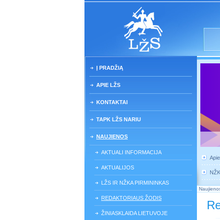
Į PRADŽIĄ
APIE LŽS
KONTAKTAI
TAPK LŽS NARIU
NAUJIENOS
AKTUALI INFORMACIJA
Api
AKTUALIJOS
NŽ
LŽS IR NŽKA PIRMININKAS
Naujieno
REDAKTORIAUS ŽODIS
Re
ŽINIASKLAIDA LIETUVOJE