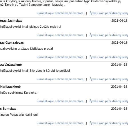
ri: ir kūrybinį, ir aktorinį talentą, ir puikią, sakyčiau, pasaulinio lygio kaklaraiščių kolekciją.
 už Tave ir su Tavimi šampano taurę. Ilgiausių...
Pranešti apie netinkamą komentarą
|
Žymėti kaip pažeidžiantį įsta
rtas Jasinskas
2021-04-18
rdžiausi sveikinimai teisingo žodžio meistrui
Pranešti apie netinkamą komentarą
|
Žymėti kaip pažeidžiantį įsta
ras Gamzajevas
2021-04-18
ngai sveikinu gražaus jubiliejaus proga!
Pranešti apie netinkamą komentarą
|
Žymėti kaip pažeidžiantį įsta
tra Varžgalienė
2021-04-18
rdžiausi sveikinimai! Stiprybes ir kūrybinio polėkio!
Pranešti apie netinkamą komentarą
|
Žymėti kaip pažeidžiantį įsta
 Narijauskienė
2021-04-18
rdūs sveikinimai Kursioke.
Pranešti apie netinkamą komentarą
|
Žymėti kaip pažeidžiantį įsta
as Šumskas
2021-04-18
inu su Pavasariu, dainingu!
Pranešti apie netinkamą komentarą
|
Žymėti kaip pažeidžiantį įsta