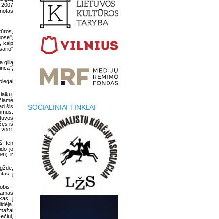
. 2007
notas
tūros,
uose",
, kaip
sario"
 gilią
incą",
olegai
laikų.
nčiame
ad šis
SOCIALINIAI TINKLAI
bumus.
etuvos
žęs iš
. 2001
iš ten
ido jo
98) ir
igžde,
mtas į
obis -
giamas
nkas į
idėja.
emažai
ečiui,