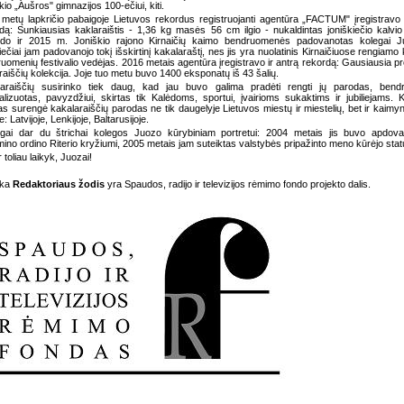
kio „Aušros" gimnazijos 100-ečiui, kiti.
metų lapkričio pabaigoje Lietuvos rekordus registruojanti agentūra „FACTUM" įregistravo
dą: Sunkiausias kaklaraištis - 1,36 kg masės 56 cm ilgio - nukaldintas joniškiečio kalvi
do ir 2015 m. Joniškio rajono Kirnaičių kaimo bendruomenės padovanotas kolegai Ju
iečiai jam padovanojo tokį išskirtinį kakalaraštį, nes jis yra nuolatinis Kirnaičiuose rengiamo
uomenių festivalio vedėjas. 2016 metais agentūra įregistravo ir antrą rekordą: Gausiausia pr
raiščių kolekcija. Joje tuo metu buvo 1400 eksponatų iš 43 šalių.
laraiščių susirinko tiek daug, kad jau buvo galima pradėti rengti jų parodas, bendr
alizuotas, pavyzdžiui, skirtas tik Kalėdoms, sportui, įvairioms sukaktims ir jubiliejams. 
s surengė kakalaraiščių parodas ne tik daugelyje Lietuvos miestų ir miestelių, bet ir kaimy
: Latvijoje, Lenkijoje, Baltarusijoje.
gai dar du štrichai kolegos Juozo kūrybiniam portretui: 2004 metais jis buvo apdov
ino ordino Riterio kryžiumi, 2005 metais jam suteiktas valstybės pripažinto meno kūrėjo sta
r toliau laikyk, Juozai!
ika
Redaktoriaus žodis
yra Spaudos, radijo ir televizijos rėmimo fondo projekto dalis.