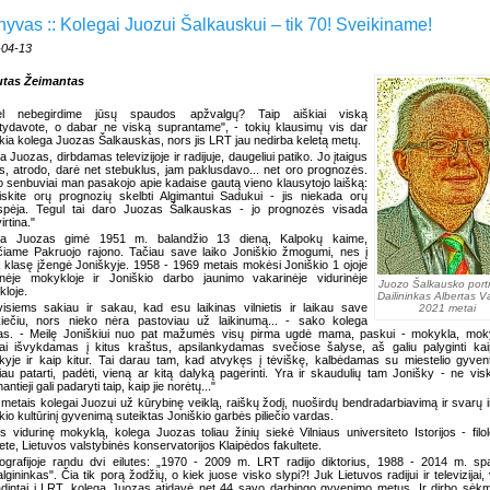
hyvas :: Kolegai Juozui Šalkauskui – tik 70! Sveikiname!
-04-13
utas Žeimantas
ėl nebegirdime jūsų spaudos apžvalgų? Taip aiškiai viską
tydavote, o dabar ne viską suprantame", - tokių klausimų vis dar
kia kolega Juozas Šalkauskas, nors jis LRT jau nedirba keletą metų.
a Juozas, dirbdamas televizijoje ir radijuje, daugeliui patiko. Jo įtaigus
s, atrodo, darė net stebuklus, jam paklusdavo... net oro prognozės.
o senbuviai man pasakojo apie kadaise gautą vieno klausytojo laišką:
iskite orų prognozių skelbti Algimantui Sadukui - jis niekada orų
spėja. Tegul tai daro Juozas Šalkauskas - jo prognozės visada
irtina."
ga Juozas gimė 1951 m. balandžio 13 dieną, Kalpokų kaime,
iame Pakruojo rajono. Tačiau save laiko Joniškio žmogumi, nes į
 klasę įžengė Joniškyje. 1958 - 1969 metais mokėsi Joniškio 1 ojoje
inėje mokykloje ir Joniškio darbo jaunimo vakarinėje vidurinėje
Juozo Šalkausko portr
loje.
Dailininkas Albertas Va
isiems sakiau ir sakau, kad esu laikinas vilnietis ir laikau save
2021 metai
kiečiu, nors nieko nėra pastoviau už laikinumą... - sako kolega
as. - Meilę Joniškiui nuo pat mažumės visų pirma ugdė mama, paskui - mokykla, mokyt
i išvykdamas į kitus kraštus, apsilankydamas svečiose šalyse, aš galiu palyginti ka
kyje ir kaip kitur. Tai darau tam, kad atvykęs į tėviškę, kalbėdamas su miestelio gyvent
iau patarti, padėti, vieną ar kitą dalyką pagerinti. Yra ir skaudulių tam Jonišky - ne vis
ntieji gali padaryti taip, kaip jie norėtų..."
metais kolegai Juozui už kūrybinę veiklą, raiškų žodį, nuoširdų bendradarbiavimą ir svarų in
kio kultūrinį gyvenimą suteiktas Joniškio garbės piliečio vardas.
s vidurinę mokyklą, kolega Juozas toliau žinių siekė Vilniaus universiteto Istorijos - filol
tete, Lietuvos valstybinės konservatorijos Klaipėdos fakultete.
ografijoje randu dvi eilutes: „1970 - 2009 m. LRT radijo diktorius, 1988 - 2014 m. s
lgininkas". Čia tik porą žodžių, o kiek juose visko slypi?! Juk Lietuvos radijui ir televizijai, 
dintai į LRT, kolega Juozas atidavė net 44 savo darbingo gyvenimo metus. Ir dirbo sėkm