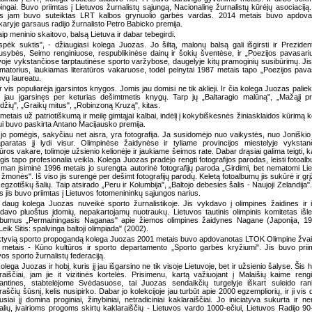
ingai. Buvo priimtas į Lietuvos žurnalistų sąjungą, Nacionalinę žurnalistų kūrėjų asociaciją
is jam buvo suteiktas LRT kalbos grynuolio garbės vardas. 2014 metais buvo apdova
karyje garsaus radijo žurnalisto Petro Babicko premija.
aip meninio skaitovo, balsą Lietuva ir dabar tebegirdi.
spėk suktis", - džiaugiasi kolega Juozas. Jo šiltą, malonų balsą gali išgirsti ir Preziden
usybės, Seimo renginiuose, respublikinėse dainų ir šokių šventėse, ir „Poezijos pavasari
voje vykstančiose tarptautinėse sporto varžybose, daugelyje kitų pramoginių susibūrimų. Jis
matorius, laukiamas literatūros vakaruose, todėl pelnytai 1987 metais tapo „Poezijos pava
ovų laureatu.
 vis populiarėja įgarsintos knygos. Jomis jau domisi ne tik aklieji. Ir čia kolega Juozas palieka
 jau įgarsinęs per keturias dešimtmetis knygų. Tarp jų „Baltaragio malūną", „Mažąjį pr
džių", „Graikų mitus", „Robinzoną Kruzą", kitas.
metais už patriotiškumą ir meilę gimtąjai kalbai, indėlį į kokybiškesnės žiniasklaidos kūrimą k
i buvo paskirta Antano Macijausko premija.
 jo pomėgis, sakyčiau net aisra, yra fotografija. Ja susidomėjo nuo vaikystės, nuo Joniškio 
paratas jį lydi visur. Olimpinėse žaidynėse ir tyliame provincijos miestelyje vyksta
atūros vakare, tolimoje užsienio kelionėje ir jaukiame šeimos rate. Dabar drąsiai galima teigti, k
is tapo profesionalia veikla. Kolega Juozas pradėjo rengti fotografijos parodas, leisti fotoal
man įsiminė 1996 metais jo surengta autorinė fotografijų paroda „Girdimi, bet nematomi Li
o žmonės". Iš viso jis surengė per dešimt fotografijų parodų. Keletą fotoalbumų jis sukūrė ir grį
egzotiškų šalių. Taip atsirado „Peru ir Kolumbija", „Baltojo debesies šalis - Naujoji Zelandija"
s jis buvo priimtas į Lietuvos fotomenininkų sąjungos narius.
daug kolega Juozas nuveikė sporto žurnalistikoje. Jis vykdavo į olimpines žaidines ir 
davo pluoštus įdomių, nepakartojamų nuotraukų. Lietuvos tautinis olimpinis komitetas išle
lbumus „Permainingasis Naganas" apie žiemos olimpines žaidynes Nagane (Japonija, 19
Leik Sitis: spalvinga baltoji olimpiada" (2002).
tyvią sporto propogandą kolega Juozas 2001 metais buvo apdovanotas LTOK Olimpine žva
metais - Kūno kultūros ir sporto departamento „Sporto garbės kryžiumi". Jis buvo prii
vos sporto žurnalistų federaciją.
kolega Juozas ir hobį, kuris jį jau išgarsino ne tik visoje Lietuvoje, bet ir užsienio šalyse. Šis h
raiščiai, jam jie it vizitinės kortelės. Prisimenu, kartą važiuojant į Malaišių kaime ren
antines, stabtelėjome Svėdasuose, tai Juozas sendaikčių turgelyje iškart suleido ra
raščių šūsnį, kelis nusipirko. Dabar jo kolekcijoje jau turbūt apie 2000 egzempliorių, ir ji vis d
usiai jį domina proginiai, žinybiniai, netradiciniai kaklaraiščiai. Jo iniciatyva sukurta ir n
alių, įvairioms progoms skirtų kaklaraiščių - Lietuvos vardo 1000-ečiui, Lietuvos Radijo 90-