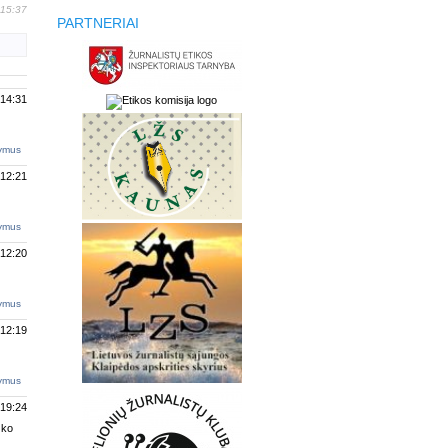
 15:37
PARTNERIAI
 14:31
tymus
 12:21
tymus
 12:20
tymus
 12:19
tymus
 19:24
 ko