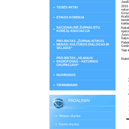
Joniš
2015 
TEISĖS AKTAI
rekor
Gvoz
Krašt
ETIKOS KOMISIJA
bendr
kakla
NACIONALINĖ ŽURNALISTŲ
Kaka
KŪRĖJŲ ASOCIACIJA
speci
Juoza
šalyse
PROJEKTAS „ŽURNALISTIKOS
Pabai
MENAS: KULTŪROS DIALOGAS IR
Gedim
SKLAIDA“
Taip i
PROJEKTAS „VILNIAUS
Rubr
RADIOFONAS – KETURIOS
OKUPACIJOS“
NUORODOS
TIKRINIMAMS
PADALINIAI
Vilniaus skyrius
Kauno skyrius