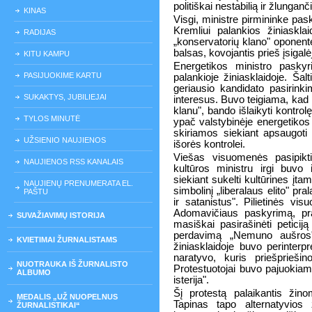
politiškai nestabilią ir žlunganč
KINAS
Visgi, ministre pirmininke pas
Kremliui palankios žiniaskla
RADIJAS
„konservatorių klano" oponent
balsas, kovojantis prieš įsigalėj
KITU KAMPU
Energetikos ministro pasky
PASIJUOKIME KARTU
palankioje žiniasklaidoje. Šal
geriausio kandidato pasirinki
SUKAKTYS, JUBILIEJAI
interesus. Buvo teigiama, kad 
klanu", bando išlaikyti kontro
TYLOS MINUTĖ
ypač valstybinėje energetikos 
skiriamos siekiant apsaugoti
UŽSIENIO NAUJIENOS
išorės kontrolei.
Viešas visuomenės pasipikt
NAUJIENOS RSS KANALAIS
kultūros ministru irgi buvo 
siekiant sukelti kultūrines įt
NAUJIENŲ PRENUMERATA EL.
simbolinį „liberalaus elito" pr
PAŠTU
ir satanistus". Pilietinės vi
Adomavičiaus paskyrimą, pra
SUVAŽIAVIMŲ ISTORIJA
masiškai pasirašinėti peticij
perdavimą „Nemuno aušros" p
KVIETIMAI ŽURNALISTAMS
žiniasklaidoje buvo perinterpr
naratyvo, kuris priešpriešin
NUOTRAUKA IŠ ŽURNALISTO
Protestuotojai buvo pajuokiami
ALBUMO
isterija".
Šį protestą palaikantis žin
MEDALIS „UŽ NUOPELNUS
Tapinas tapo alternatyvios 
ŽURNALISTIKAI“