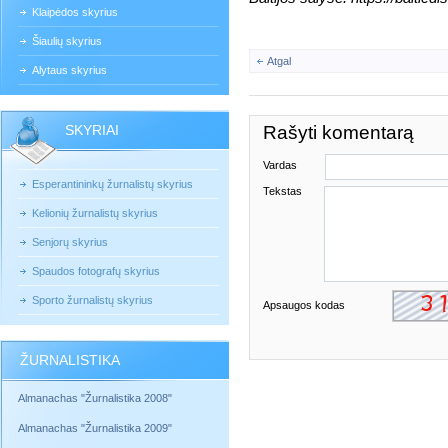
Klaipėdos skyrius
Šiaulių skyrius
Atgal
Alytaus skyrius
SKYRIAI
Rašyti komentarą
Vardas
Esperantininkų žurnalistų skyrius
Tekstas
Kelionių žurnalistų skyrius
Senjorų skyrius
Spaudos fotografų skyrius
Sporto žurnalistų skyrius
Apsaugos kodas
ŽURNALISTIKA
Almanachas "Žurnalistika 2008"
Almanachas "Žurnalistika 2009"