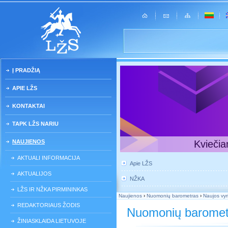
Į PRADŽIĄ
APIE LŽS
KONTAKTAI
TAPK LŽS NARIU
NAUJIENOS
Kviečia
AKTUALI INFORMACIJA
Apie LŽS
AKTUALIJOS
NŽKA
LŽS IR NŽKA PIRMININKAS
Naujienos
›
Nuomonių barometras
›
Naujos vyr
REDAKTORIAUS ŽODIS
Nuomonių baromet
ŽINIASKLAIDA LIETUVOJE