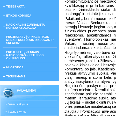
kompromituojančios medžiagos
kvalifikacijų ir jo tinkamumo 
TEISĖS AKTAI
palanki žiniasklaida siekė di
pastangų" ir pristatė jį kaip vi
ETIKOS KOMISIJA
Palaikant „liberalų nuosmukio" 
meras Valdas Benkunskas buvo
NACIONALINĖ ŽURNALISTŲ
pirmąją Lietuvoje įregistruotą 
KŪRĖJŲ ASOCIACIJA
žiniasklaidos priemonės pana
reakcijoms, apkaltindamos 
PROJEKTAS „ŽURNALISTIKOS
šventove". Homofobiškas nar
MENAS: KULTŪROS DIALOGAS IR
SKLAIDA“
Vakarų moralinį nuosmukį 
sustiprindamas skaldančias ten
PROJEKTAS „VILNIAUS
Rugsėjo mėnesį viso buvo išnag
RADIOFONAS – KETURIOS
veikiančių alternatyviosios ž
OKUPACIJOS“
stebėsenos įrankis užfiksavo 4
palankia žiniasklaida Lietuvoje 
NUORODOS
komentarai po jais. Kasdienio 
ryškius aktyvumo šuolius. Viet
TIKRINIMAMS
visą mėnesį, matomi kelis pa
antivyriausybinio naratyvo v
Ruginienės paskyrimas pre
kultūros ministru. Kremliui pal
PADALINIAI
stiprindama politinio nestabi
matomi įsitraukimo šuoliai a
Jų tikslas - nuolat didinti nus
Vilniaus skyrius
prieš priešiškai nusiteikusių šal
Daugiau informacijos apie ant
Kauno skyrius
Baltijos šalyse: https://balticdis