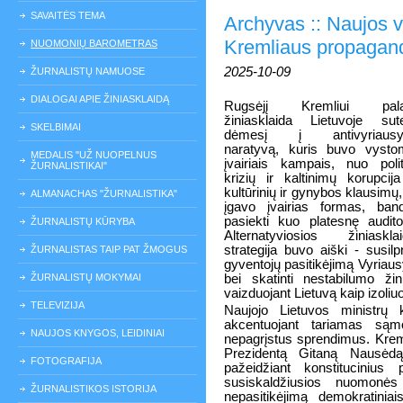
SAVAITĖS TEMA
Archyvas :: Naujos 
Kremliaus propagand
NUOMONIŲ BAROMETRAS
2025-10-09
ŽURNALISTŲ NAMUOSE
DIALOGAI APIE ŽINIASKLAIDĄ
Rugsėjį Kremliui pala
žiniasklaida Lietuvoje sut
SKELBIMAI
dėmesį į antivyriausyb
naratyvą, kuris buvo vyst
MEDALIS "UŽ NUOPELNUS
įvairiais kampais, nuo polit
ŽURNALISTIKAI"
krizių ir kaltinimų korupcija
kultūrinių ir gynybos klausimų,
ALMANACHAS "ŽURNALISTIKA"
įgavo įvairias formas, ban
pasiekti kuo platesnę auditor
ŽURNALISTŲ KŪRYBA
Alternatyviosios žiniaskla
strategija buvo aiški - susilpn
ŽURNALISTAS TAIP PAT ŽMOGUS
gyventojų pasitikėjimą Vyriau
ŽURNALISTŲ MOKYMAI
bei skatinti nestabilumo žin
vaizduojant Lietuvą kaip izoliuotą
TELEVIZIJA
Naujojo Lietuvos ministrų 
akcentuojant tariamas sąmo
NAUJOS KNYGOS, LEIDINIAI
nepagrįstus sprendimus. Kreml
Prezidentą Gitaną Nausėdą g
FOTOGRAFIJA
pažeidžiant konstitucinius 
susiskaldžiusios nuomonė
ŽURNALISTIKOS ISTORIJA
nepasitikėjimą demokratinia