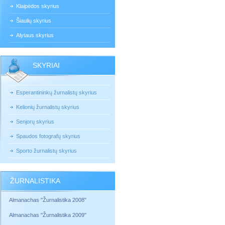
Klaipėdos skyrius
Šiaulių skyrius
Alytaus skyrius
SKYRIAI
Esperantininkų žurnalistų skyrius
Kelionių žurnalistų skyrius
Senjorų skyrius
Spaudos fotografų skyrius
Sporto žurnalistų skyrius
ŽURNALISTIKA
Almanachas "Žurnalistika 2008"
Almanachas "Žurnalistika 2009"