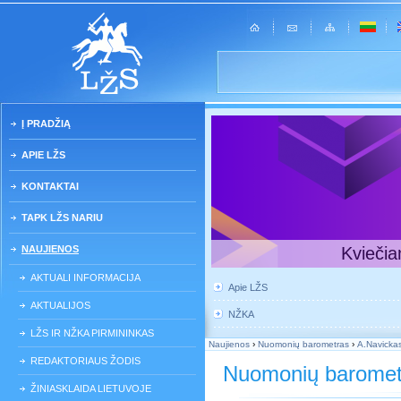
Į PRADŽIĄ
APIE LŽS
KONTAKTAI
TAPK LŽS NARIU
NAUJIENOS
Kviečia
AKTUALI INFORMACIJA
Apie LŽS
AKTUALIJOS
NŽKA
LŽS IR NŽKA PIRMININKAS
Naujienos
›
Nuomonių barometras
›
A.Navicka
REDAKTORIAUS ŽODIS
Nuomonių baromet
ŽINIASKLAIDA LIETUVOJE