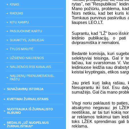
rytas", nei "Respublikos" leidi
KINAS
Mano požiūriu, problema, kad 
Nors netikiu, kad bet kuris k
RADIJAS
Tomkaus purvinus paskvilius ar
liaupses LEO.LT.
KITU KAMPU
PASIJUOKIME KARTU
Suprantu, kad "LŽ" buvo išskir
leidinio publikacijų, o pati
SUKAKTYS, JUBILIEJAI
dviprasmiška ir nemaloni.
TYLOS MINUTĖ
Bedantė komisija, kuri sugeba
selektyviai teisinga. Gal ir 
UŽSIENIO NAUJIENOS
tačiau, kai svarstomas V. Va
NAUJIENOS RSS KANALAIS
leidiniuose leidžia sau drabstyt
keistai kryptingais, etikos sa
NAUJIENŲ PRENUMERATA EL.
PAŠTU
Jau prieš kurį laiką rašiau
Nesuprantu iki šiol. Esu dal
SUVAŽIAVIMŲ ISTORIJA
sumažėjo. Gal čia mano probl
KVIETIMAI ŽURNALISTAMS
Visgi noriu paklausti to patie
atsakymo negavau: jei LŽEK
NUOTRAUKA IŠ ŽURNALISTO
neetiškas, ar tai turi kokią no
ALBUMO
ar reklamos teikimui tam leidi
toks LŽEK sprendimas gali bū
MEDALIS „UŽ NUOPELNUS
reklama.
ŽURNALISTIKAI“