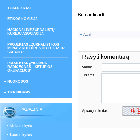
TEISĖS AKTAI
Bernardinai.lt
ETIKOS KOMISIJA
NACIONALINĖ ŽURNALISTŲ
KŪRĖJŲ ASOCIACIJA
Atgal
PROJEKTAS „ŽURNALISTIKOS
MENAS: KULTŪROS DIALOGAS IR
SKLAIDA“
Rašyti komentarą
PROJEKTAS „VILNIAUS
RADIOFONAS – KETURIOS
Vardas
OKUPACIJOS“
Tekstas
NUORODOS
TIKRINIMAMS
PADALINIAI
Apsaugos kodas
Vilniaus skyrius
Kauno skyrius