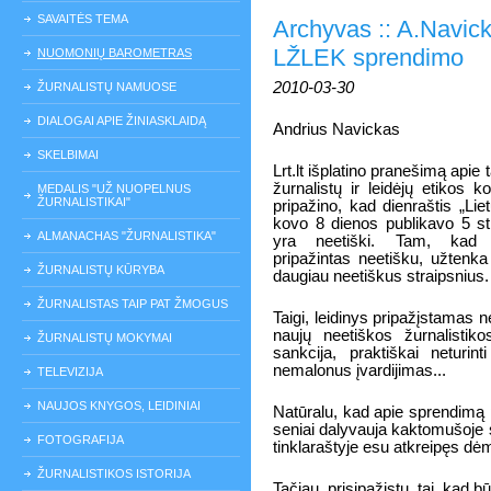
SAVAITĖS TEMA
Archyvas :: A.Navick
LŽLEK sprendimo
NUOMONIŲ BAROMETRAS
2010-03-30
ŽURNALISTŲ NAMUOSE
DIALOGAI APIE ŽINIASKLAIDĄ
Andrius Navickas
SKELBIMAI
Lrt.lt išplatino pranešimą apie 
žurnalistų ir leidėjų etikos 
MEDALIS "UŽ NUOPELNUS
ŽURNALISTIKAI"
pripažino, kad dienraštis „Liet
kovo 8 dienos publikavo 5 str
ALMANACHAS "ŽURNALISTIKA"
yra neetiški. Tam, kad 
pripažintas neetišku, užtenka
ŽURNALISTŲ KŪRYBA
daugiau neetiškus straipsnius.
ŽURNALISTAS TAIP PAT ŽMOGUS
Taigi, leidinys pripažįstamas n
naujų neetiškos žurnalistiko
ŽURNALISTŲ MOKYMAI
sankcija, praktiškai neturin
nemalonus įvardijimas...
TELEVIZIJA
NAUJOS KNYGOS, LEIDINIAI
Natūralu, kad apie sprendimą p
seniai dalyvauja kaktomušoje s
FOTOGRAFIJA
tinklaraštyje esu atkreipęs dėm
ŽURNALISTIKOS ISTORIJA
Tačiau, prisipažįstu, tai, kad b