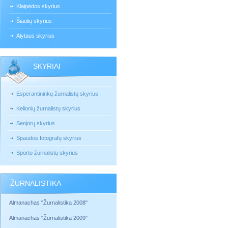
Klaipėdos skyrius
Šiaulių skyrius
Alytaus skyrius
SKYRIAI
Esperantininkų žurnalistų skyrius
Kelionių žurnalistų skyrius
Senjorų skyrius
Spaudos fotografų skyrius
Sporto žurnalistų skyrius
ŽURNALISTIKA
Almanachas "Žurnalistika 2008"
Almanachas "Žurnalistika 2009"