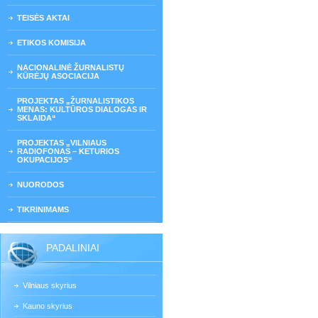
TEISĖS AKTAI
ETIKOS KOMISIJA
NACIONALINĖ ŽURNALISTŲ
KŪRĖJŲ ASOCIACIJA
PROJEKTAS „ŽURNALISTIKOS
MENAS: KULTŪROS DIALOGAS IR
SKLAIDA“
PROJEKTAS „VILNIAUS
RADIOFONAS – KETURIOS
OKUPACIJOS“
NUORODOS
TIKRINIMAMS
PADALINIAI
Vilniaus skyrius
Kauno skyrius