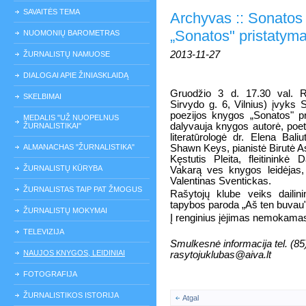
SAVAITĖS TEMA
Archyvas :: Sonatos 
„Sonatos" pristatym
NUOMONIŲ BAROMETRAS
2013-11-27
ŽURNALISTŲ NAMUOSE
DIALOGAI APIE ŽINIASKLAIDĄ
Gruodžio 3 d. 17.30 val. R
SKELBIMAI
Sirvydo g. 6, Vilnius) įvyks 
poezijos knygos „Sonatos" p
MEDALIS "UŽ NUOPELNUS
dalyvauja knygos autorė, poet
ŽURNALISTIKAI"
literatūrologė dr. Elena Bali
ALMANACHAS "ŽURNALISTIKA"
Shawn Keys, pianistė Birutė As
Kęstutis Pleita, fleitininkė
ŽURNALISTŲ KŪRYBA
Vakarą ves knygos leidėjas, l
Valentinas Sventickas.
ŽURNALISTAS TAIP PAT ŽMOGUS
Rašytojų klube veiks dailin
tapybos paroda „Aš ten buvau"
ŽURNALISTŲ MOKYMAI
Į renginius įėjimas nemokama
TELEVIZIJA
Smulkesnė informacija tel. (8
NAUJOS KNYGOS, LEIDINIAI
rasytojuklubas@aiva.lt
FOTOGRAFIJA
ŽURNALISTIKOS ISTORIJA
Atgal