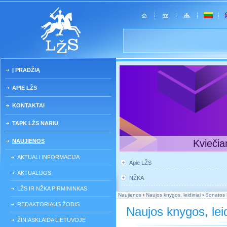
Į PRADŽIĄ
APIE LŽS
KONTAKTAI
TAPK LŽS NARIU
NAUJIENOS
Kviečia
AKTUALI INFORMACIJA
Apie LŽS
AKTUALIJOS
NŽKA
LŽS IR NŽKA PIRMININKAS
Naujienos
›
Naujos knygos, leidiniai
›
Sonatos 
REDAKTORIAUS ŽODIS
Naujos knygos, leid
ŽINIASKLAIDA LIETUVOJE