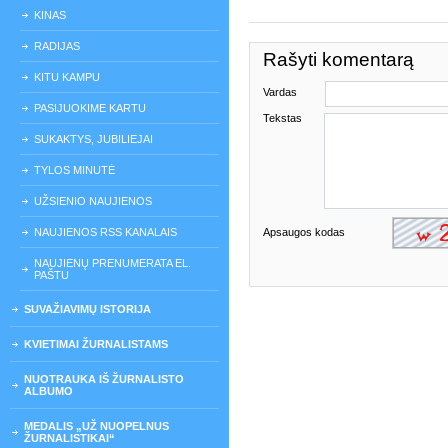
KINAS
RADIJAS
Rašyti komentarą
KITU KAMPU
Vardas
PASIJUOKIME KARTU
Tekstas
SUKAKTYS, JUBILIEJAI
TYLOS MINUTĖ
UŽSIENIO NAUJIENOS
NAUJIENOS RSS KANALAIS
Apsaugos kodas
NAUJIENŲ PRENUMERATA EL.
PAŠTU
SUVAŽIAVIMŲ ISTORIJA
KVIETIMAI ŽURNALISTAMS
NUOTRAUKA IŠ ŽURNALISTO
ALBUMO
MEDALIS „UŽ NUOPELNUS
ŽURNALISTIKAI“