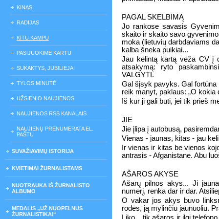
KINAS
PAGAL SKELBIMĄ
RADIJAS
Jo rankose savasis Gyvenim
skaito ir skaito savo gyvenimo i
KITU KAMPU
moka (lietuvių darbdaviams daba
kalba šneka puikiai...
PASIJUOKIME KARTU
Jau kelintą kartą veža CV į da
atsakymą: ryto paskambinsi
SUKAKTYS, JUBILIEJAI
VALGYTI.
TYLOS MINUTĖ
Gal šįsyk pavyks. Gal fortūna 
reik manyt, paklaus: „O kokia d
UŽSIENIO NAUJIENOS
Iš kur ji gali būti, jei tik pri
NAUJIENOS RSS KANALAIS
JIE
Jie įlipa į autobusą, pasiremd
NAUJIENŲ PRENUMERATA EL.
PAŠTU
Vienas - jaunas, kitas - jau ke
Ir vienas ir kitas be vienos k
SUVAŽIAVIMŲ ISTORIJA
antrasis - Afganistane. Abu luoš
KVIETIMAI ŽURNALISTAMS
AŠAROS AKYSE
Ašarų pilnos akys... Ji jauna
NUOTRAUKA IŠ ŽURNALISTO
numerį, renka dar ir dar. Atsiliepia.
ALBUMO
O vakar jos akys buvo linksma
rodės, ją mylinčiu jaunuoliu. P
MEDALIS „UŽ NUOPELNUS
ŽURNALISTIKAI“
Liko... tik ašaros ir ilgi telefo