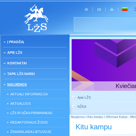
Į PRADŽIĄ
APIE LŽS
KONTAKTAI
TAPK LŽS NARIU
NAUJIENOS
Kviečia
AKTUALI INFORMACIJA
Apie LŽS
AKTUALIJOS
NŽKA
LŽS IR NŽKA PIRMININKAS
Naujienos
›
Kitu kampu
›
Alfonsas Kairys - Mini
REDAKTORIAUS ŽODIS
Kitu kampu
ŽINIASKLAIDA LIETUVOJE