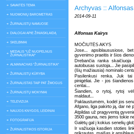
SAVAITĖS TEMA
Archyvas :: Alfonsas 
NUOMONIŲ BAROMETRAS
2014-09-11
ŽURNALISTŲ NAMUOSE
Alfonsas Kairys
DIALOGAI APIE ŽINIASKLAIDĄ
SKELBIMAI
MOČIUTĖS AKYS
Jose... apsiblaususiose, bet
MEDALIS "UŽ NUOPELNUS
gyvenimo praeitis ir šios die
ŽURNALISTIKAI"
Drebančia ranka skaičiuoja 
ALMANACHAS "ŽURNALISTIKA"
autobusas sustoja... Jie pasipila
(šių mažiausia) nominalo centai
ŽURNALISTŲ KŪRYBA
Pasilenkusi renka. Juk tai
pinigėliai. Jie - jos šiandieno
ŽURNALISTAS TAIP PAT ŽMOGUS
centai...
Šiandien, o rytoj, rytoj vė
ŽURNALISTŲ MOKYMAI
maldaut...
Paklaustumėm, kodėl jos senat
TELEVIZIJA
Afgano, liga pakirto ją, dar nė
NAUJOS KNYGOS, LEIDINIAI
Atpildas už pragyventą gyvenimą
3500 gauna, nes jiems tokie ne
FOTOGRAFIJA
Galėtų gal į kokius senelių glo
Ir važiuoja kasdien stoties link
ŽURNALISTIKOS ISTORIJA
prikrautas, maišas ir apsiblau