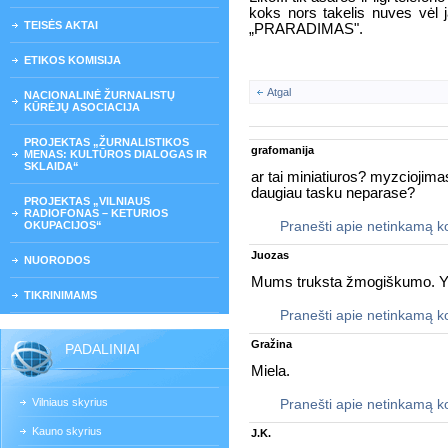
koks nors takelis nuves vėl j
TEISĖS AKTAI
„PRARADIMAS".
ETIKOS KOMISIJA
Atgal
NACIONALINĖ ŽURNALISTŲ
KŪRĖJŲ ASOCIACIJA
PROJEKTAS „ŽURNALISTIKOS
grafomanija
MENAS: KULTŪROS DIALOGAS IR
SKLAIDA“
ar tai miniatiuros? myzciojimas.
daugiau tasku neparase?
PROJEKTAS „VILNIAUS
RADIOFONAS – KETURIOS
OKUPACIJOS“
Pranešti apie netinkamą 
Juozas
NUORODOS
Mums truksta žmogiškumo. Ypa
TIKRINIMAMS
Pranešti apie netinkamą 
Gražina
PADALINIAI
Miela.
Vilniaus skyrius
Pranešti apie netinkamą 
Kauno skyrius
J.K.