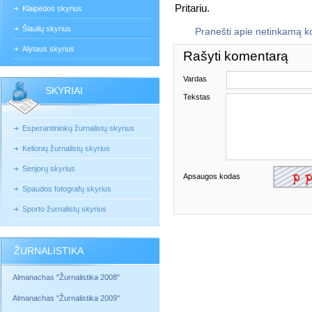
Pritariu.
Klaipėdos skyrius
Šiaulių skyrius
Pranešti apie netinkamą 
Alytaus skyrius
Rašyti komentarą
Vardas
SKYRIAI
Tekstas
Esperantininkų žurnalistų skyrius
Kelionių žurnalistų skyrius
Senjorų skyrius
Apsaugos kodas
Spaudos fotografų skyrius
Sporto žurnalistų skyrius
ŽURNALISTIKA
Almanachas "Žurnalistika 2008"
Almanachas "Žurnalistika 2009"