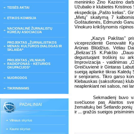
menininko Zino Kazėno darba
Užubalio ir klubietės Kristinos
TEISĖS AKTAI
ekspedicija „Pašto kelias". Gi
„Metų" skaitymą 7 kalbomis
ETIKOS KOMISIJA
Goštautienės, Edmundo Ganus
Vinokuro krikštynomis rūpinosi
NACIONALINĖ ŽURNALISTŲ
KŪRĖJŲ ASOCIACIJA
„Kazys Pakštas" pri
PROJEKTAS „ŽURNALISTIKOS
viceprezidentė Genovaitė Ky
MENAS: KULTŪROS DIALOGAS IR
Arūnas Bliūdžius. Vėliau Dai
SKLAIDA“
„Belizas'15 K.Pakšto „Dau
degustuojant troškinį su ar
PROJEKTAS „VILNIAUS
Improvizacija - vaidinimas „
RADIOFONAS – KETURIOS
Greičiuvienė ir Gintaras Labut
OKUPACIJOS“
sueigą aplankė tikras Kalėdų 
ir senjorams. Tikro garso konc
NUORODOS
Klebauskas (saksofonas) klubie
neaplenkiant nei salsos, nei l
TIKRINIMAMS
Sekmadienį buvo val
svečiuose pas Alantos svet
PADALINIAI
žemaitukų bei Šetlando ponių 
ir ... gražūs sueigos prisiminima
Vilniaus skyrius
Kauno skyrius