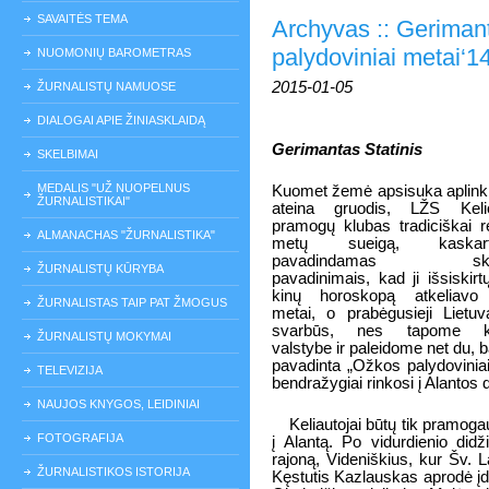
SAVAITĖS TEMA
Archyvas :: Gerimant
palydoviniai metai‘1
NUOMONIŲ BAROMETRAS
2015-01-05
ŽURNALISTŲ NAMUOSE
DIALOGAI APIE ŽINIASKLAIDĄ
Gerimantas Statinis
SKELBIMAI
MEDALIS "UŽ NUOPELNUS
Kuomet žemė apsisuka aplink 
ŽURNALISTIKAI"
ateina gruodis, LŽS Keli
pramogų klubas tradiciškai r
ALMANACHAS "ŽURNALISTIKA"
metų sueigą, kaska
pavadindamas skirti
ŽURNALISTŲ KŪRYBA
pavadinimais, kad ji išsiskirt
kinų horoskopą atkeliav
ŽURNALISTAS TAIP PAT ŽMOGUS
metai, o prabėgusieji Lietu
svarbūs, nes tapome k
ŽURNALISTŲ MOKYMAI
valstybe ir paleidome net du, 
pavadinta „Ožkos palydovinia
TELEVIZIJA
bendražygiai rinkosi į Alantos
NAUJOS KNYGOS, LEIDINIAI
Keliautojai būtų tik pramoga
FOTOGRAFIJA
į Alantą. Po vidurdienio didž
rajoną, Videniškius, kur Šv. 
ŽURNALISTIKOS ISTORIJA
Kęstutis Kazlauskas aprodė į