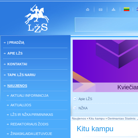
Į PRADŽIĄ
APIE LŽS
KONTAKTAI
TAPK LŽS NARIU
NAUJIENOS
Kviečia
AKTUALI INFORMACIJA
Apie LŽS
AKTUALIJOS
NŽKA
LŽS IR NŽKA PIRMININKAS
Naujienos
›
Kitu kampu
›
Gerimantas Statinis: 
REDAKTORIAUS ŽODIS
Kitu kampu
ŽINIASKLAIDA LIETUVOJE