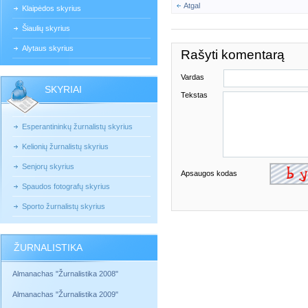
Atgal
Klaipėdos skyrius
Šiaulių skyrius
Alytaus skyrius
Rašyti komentarą
Vardas
SKYRIAI
Tekstas
Esperantininkų žurnalistų skyrius
Kelionių žurnalistų skyrius
Senjorų skyrius
Apsaugos kodas
Spaudos fotografų skyrius
Sporto žurnalistų skyrius
ŽURNALISTIKA
Almanachas "Žurnalistika 2008"
Almanachas "Žurnalistika 2009"