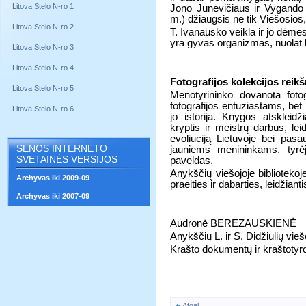
Litova Stelo N-ro 1
Jono Junevičiaus ir Vygando
m.) džiaugsis ne tik Viešosios, b
Litova Stelo N-ro 2
T. Ivanausko veikla ir jo dėmes
yra gyvas organizmas, nuolat kin
Litova Stelo N-ro 3
Litova Stelo N-ro 4
Fotografijos kolekcijos reik
Litova Stelo N-ro 5
Menotyrininko dovanota fotog
fotografijos entuziastams, bet
Litova Stelo N-ro 6
jo istorija. Knygos atskleid
kryptis ir meistrų darbus, lei
evoliuciją Lietuvoje bei pasau
SENOS INTERNETO
jauniems menininkams, tyrė
SVETAINĖS VERSIJOS
paveldas.
Anykščių viešojoje bibliotekoj
Archyvas iki 2009-09
praeities ir dabarties, leidžianti
Archyvas iki 2007-09
Audronė BEREZAUSKIENĖ
Anykščių L. ir S. Didžiulių vie
Krašto dokumentų ir kraštotyr
Atgal