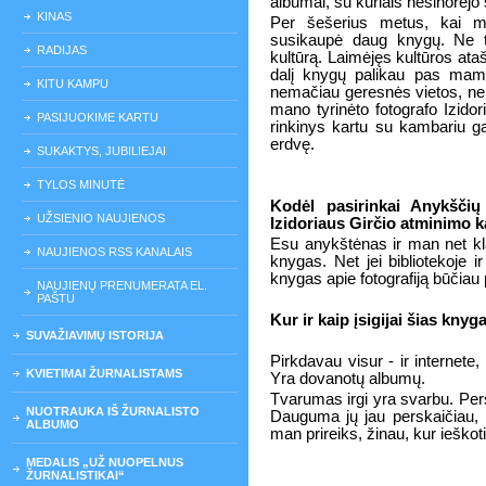
albumai, su kuriais nesinorėjo s
KINAS
Per šešerius metus, kai mo
susikaupė daug knygų. Ne tik
RADIJAS
kultūrą. Laimėjęs kultūros ata
dalį knygų palikau pas mamą
KITU KAMPU
nemačiau geresnės vietos, nei 
mano tyrinėto fotografo Izido
PASIJUOKIME KARTU
rinkinys kartu su kambariu ga
erdvę.
SUKAKTYS, JUBILIEJAI
TYLOS MINUTĖ
Kodėl pasirinkai Anykščių 
UŽSIENIO NAUJIENOS
Izidoriaus Girčio atminimo 
Esu anykštėnas ir man net kla
NAUJIENOS RSS KANALAIS
knygas. Net jei bibliotekoje i
knygas apie fotografiją būčiau
NAUJIENŲ PRENUMERATA EL.
PAŠTU
Kur ir kaip įsigijai šias knyg
SUVAŽIAVIMŲ ISTORIJA
Pirkdavau visur - ir internete
KVIETIMAI ŽURNALISTAMS
Yra dovanotų albumų.
Tvarumas irgi yra svarbu. Pers
NUOTRAUKA IŠ ŽURNALISTO
Dauguma jų jau perskaičiau, pe
ALBUMO
man prireiks, žinau, kur ieškoti
MEDALIS „UŽ NUOPELNUS
ŽURNALISTIKAI“