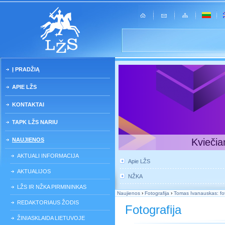
Į PRADŽIĄ
APIE LŽS
KONTAKTAI
TAPK LŽS NARIU
NAUJIENOS
Kviečia
AKTUALI INFORMACIJA
Apie LŽS
AKTUALIJOS
NŽKA
LŽS IR NŽKA PIRMININKAS
Naujienos
›
Fotografija
›
Tomas Ivanauskas: fot
REDAKTORIAUS ŽODIS
Fotografija
ŽINIASKLAIDA LIETUVOJE