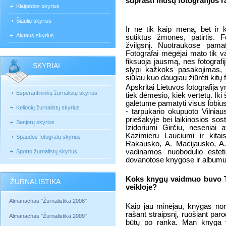
suprasti mūsų fotografijos r
Klaipėdos skyrius
Šiaulių skyrius
Ir ne tik kaip meną, bet ir 
Alytaus skyrius
sutiktus žmones, patirtis. 
žvilgsnį. Nuotraukose pamat
Fotografai mėgėjai mato tik vaiz
fiksuoja jausmą, nes fotograf
SKYRIAI
slypi kažkoks pasakojimas,
siūlau kuo daugiau žiūrėti kitų
Apskritai Lietuvos fotografija
Esperantininkų žurnalistų skyrius
tiek dėmesio, kiek vertėtų. Iki
galėtume pamatyti visus lobius.
Kelionių žurnalistų skyrius
- tarpukario okupuoto Vilniau
priešakyje bei laikinosios so
Senjorų skyrius
Izidoriumi Girčiu, neseniai 
Kazimieru Lauciumi ir kitai
Spaudos fotografų skyrius
Rakausko, A. Macijausko, A.
vadinamos nuobodulio esteti
Sporto žurnalistų skyrius
dovanotose knygose ir album
Koks knygų vaidmuo buvo T
ŽURNALISTIKA
veikloje?
Almanachas "Žurnalistika 2008"
Kaip jau minėjau, knygas norė
rašant straipsnį, ruošiant paro
Almanachas "Žurnalistika 2009"
būtų po ranka. Man knyga y