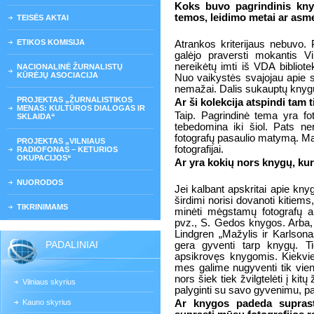
Koks buvo pagrindinis knyg
temos, leidimo metai ar asm
TEISĖS AKTAI
ETIKOS KOMISIJA
Atrankos kriterijaus nebuvo.
galėjo praversti mokantis V
nereikėtų imti iš VDA bibliote
NACIONALINĖ ŽURNALISTŲ
KŪRĖJŲ ASOCIACIJA
Nuo vaikystės svajojau apie s
nemažai. Dalis sukauptų kny
PROJEKTAS „ŽURNALISTIKOS
Ar ši kolekcija atspindi tam t
MENAS: KULTŪROS DIALOGAS IR
Taip. Pagrindinė tema yra fot
SKLAIDA“
tebedomina iki šiol. Pats ne
fotografų pasaulio matymą. Man
PROJEKTAS „VILNIAUS
fotografijai.
RADIOFONAS – KETURIOS
OKUPACIJOS“
Ar yra kokių nors knygų, kuri
NUORODOS
Jei kalbant apskritai apie kny
širdimi norisi dovanoti kitiems,
TIKRINIMAMS
minėti mėgstamų fotografų al
pvz., S. Gedos knygos. Arba,
Lindgren „Mažylis ir Karlson
PADALINIAI
gera gyventi tarp knygų. T
apsikrovęs knygomis. Kiekvie
mes galime nugyventi tik vie
nors šiek tiek žvilgtelėti į kit
Vilniaus skyrius
palyginti su savo gyvenimu, pas
Kauno skyrius
Ar knygos padeda suprast