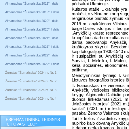
pėdsakai Ukrainoje.
Almanachas "Žurnalistika 2019" I dalis
Kultūros atašė Ukrainoje yra 
Almanachas "Žurnalistika 2019" II dalis
mokėsi, o vėliau ne kartą sugrįž
renginiuose pristato žymius kn
Almanachas "Žurnalistika 2020" I dalis
2018 m. anykštėnas Vilniaus d
baigė Dailės istorijos ir teor
Almanachas "Žurnalistika 2020" II dalis
„Anykščių krašto reprezentaci
kruopštaus darbo rezultatas nen
Almanachas "Žurnalistika 2021" I dalis
darbą padovanojo Anykščių 
kraštotyros skyriui. Besidomin
Almanachas "Žurnalistika 2021" II dalis
kaip fotografijoje 1900-1940 
Almanachas "Žurnalistika 2022" I dalis
ir susipažinti su Anykščių kr
Survila, I. Melniku, I. Mulcu,
Almanachas "Žurnalistika 2022" II dalis
kelią, socialines, ekonomines 
palikimą.
Žurnalas "Žurnalistika" 2024 m. Nr. 1
Menotyrininkas tyrinėjo I. Gi
Lietuvos fotografijos istorijos 
Žurnalas "Žurnalistika" 2024 m. Nr. 2
T. Ivanauskas ne vienerius 
Anykščių viešosios biblioteko
Žurnalas "Žurnalistika" 2024 m. Nr. 3
knygų: Algimanto Dačiulio par
Žurnalas "Žurnalistika" 2024 m. Nr. 4
duonos linkėdamas"(2021 m.
„Mažosios istorijos" (2021 m
šauliai" (2021 m.) ir leidinys
pasaka: Zenono Valuntos skulpt
Tai tik kelios išvardintos knyg
ESPERANTININKŲ LEIDINYS
nupirko kaip dovaną Anykščių 
"LITOVA STELO"
ir dabar perka knygas, kokių 