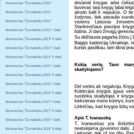
dovanoti knygas arba čekius 
Almanachas "Žurnalistika 2010"
buvimas tarp knygų labai teig
atrodo šalti ir nejaukūs. O tie
Almanachas "Žurnalistika 2011"
žodynas, tiek pasaulio suvok
Almanachas "Žurnalistika 2012"
visiems Lietuvos žmonė
Stankevičiaus poezijos knygą 
Almanachas "Žurnalistika 2013" I dalis
būtina. Ji daro žmogų geresniu
Su didžiausia pagarba žiūriu 
Almanachas "Žurnalistika 2013" II dalis
Baigęs kadenciją Ukrainoje, no
kurias pasilikau, tam tikrai pra
Almanachas "Žurnalistika 2014" I dalis
Almanachas "Žurnalistika 2014" II dalis
Kokią vertę, Tavo many
Almanachas "Žurnalistika 2015" I dalis
skaitytojams?
Almanachas "Žurnalistika 2015" II dalis
Almanachas "Žurnalistika 2016" I dalis
Dėl vertės aš negalvoju. Knyga 
Kolekcijos knygos įgaus vert
Almanachas "Žurnalistika 2016" II dalis
susitinka skaitytojas ir knyga
kiekvienas meno kūrinys, kuri
Almanachas "Žurnalistika 2017" I dalis
Linkėčiau, kad knygos būtų v
Almanachas "Žurnalistika 2017" II dalis
Apie T. Ivanauską
Almanachas "Žurnalistika 2018" I dalis
T. Ivanauskas yra išskirti
neatsiejama gyvenimo dalis. Ji
Almanachas "Žurnalistika 2018" II dalis
Lietuvoje, tiek už jos ribų. P