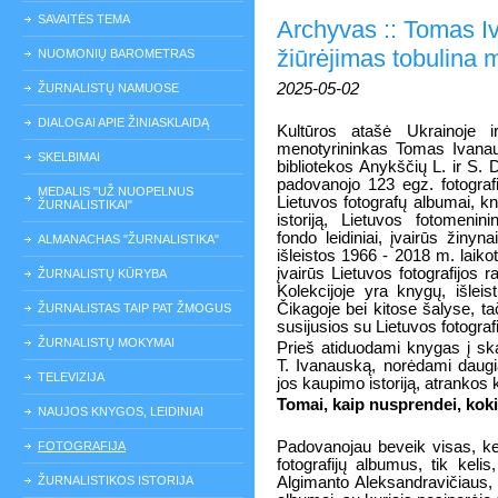
SAVAITĖS TEMA
Archyvas :: Tomas I
žiūrėjimas tobulina 
NUOMONIŲ BAROMETRAS
2025-05-02
ŽURNALISTŲ NAMUOSE
DIALOGAI APIE ŽINIASKLAIDĄ
Kultūros atašė Ukrainoje ir
menotyrininkas Tomas Ivana
SKELBIMAI
bibliotekos Anykščių L. ir S. Di
padovanojo 123 egz. fotografi
MEDALIS "UŽ NUOPELNUS
Lietuvos fotografų albumai, kny
ŽURNALISTIKAI"
istoriją, Lietuvos fotomenini
fondo leidiniai, įvairūs žinyn
ALMANACHAS "ŽURNALISTIKA"
išleistos 1966 - 2018 m. laikot
įvairūs Lietuvos fotografijos r
ŽURNALISTŲ KŪRYBA
Kolekcijoje yra knygų, išleist
Čikagoje bei kitose šalyse, ta
ŽURNALISTAS TAIP PAT ŽMOGUS
susijusios su Lietuvos fotografi
ŽURNALISTŲ MOKYMAI
Prieš atiduodami knygas į ska
T. Ivanauską, norėdami daugi
TELEVIZIJA
jos kaupimo istoriją, atrankos 
Tomai, kaip nusprendei, koki
NAUJOS KNYGOS, LEIDINIAI
Padovanojau beveik visas, ke
FOTOGRAFIJA
fotografijų albumus, tik keli
ŽURNALISTIKOS ISTORIJA
Algimanto Aleksandravičiaus,