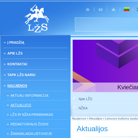
Į PRADŽIĄ
APIE LŽS
KONTAKTAI
TAPK LŽS NARIU
NAUJIENOS
Kviečia
AKTUALI INFORMACIJA
Apie LŽS
AKTUALIJOS
NŽKA
LŽS IR NŽKA PIRMININKAS
Naujienos
›
Aktualijos
›
Lietuvos kultūros tary
REDAKTORIAUS ŽODIS
Aktualijos
ŽINIASKLAIDA LIETUVOJE