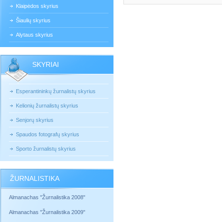
Klaipėdos skyrius
Šiaulių skyrius
Alytaus skyrius
SKYRIAI
Esperantininkų žurnalistų skyrius
Kelionių žurnalistų skyrius
Senjorų skyrius
Spaudos fotografų skyrius
Sporto žurnalistų skyrius
ŽURNALISTIKA
Almanachas "Žurnalistika 2008"
Almanachas "Žurnalistika 2009"