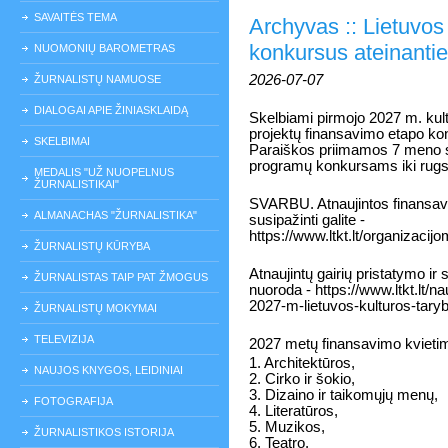
SAVAITĖS TEMA
Archyvas :: Lietuvos
konkursus ateinant
NUOMONIŲ BAROMETRAS
2026-07-07
ŽURNALISTŲ NAMUOSE
DIALOGAI APIE ŽINIASKLAIDĄ
Skelbiami pirmojo 2027 m. kul
projektų finansavimo etapo ko
SKELBIMAI
Paraiškos priimamos 7 meno sr
programų konkursams iki rugsėj
MEDALIS "UŽ NUOPELNUS
ŽURNALISTIKAI"
SVARBU. Atnaujintos finansav
ALMANACHAS "ŽURNALISTIKA"
susipažinti galite -
https://www.ltkt.lt/organizacijo
ŽURNALISTŲ KŪRYBA
Atnaujintų gairių pristatymo ir
ŽURNALISTAS TAIP PAT ŽMOGUS
nuoroda - https://www.ltkt.lt/nau
2027-m-lietuvos-kulturos-tary
ŽURNALISTŲ MOKYMAI
TELEVIZIJA
2027 metų finansavimo kvietim
1. Architektūros,
NAUJOS KNYGOS, LEIDINIAI
2. Cirko ir šokio,
3. Dizaino ir taikomųjų menų,
FOTOGRAFIJA
4. Literatūros,
5. Muzikos,
ŽURNALISTIKOS ISTORIJA
6. Teatro,