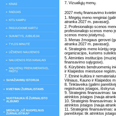
7. Vizualiųjų menų.
KINAS
RADIJAS
2027 metų finansavimo kvieti
1. Mėgėjų meno renginiai (galimi
KITU KAMPU
atranka 2027 m. pavasarį).
2. Profesionaliojo scenos meno 
PASIJUOKIME KARTU
profesionaliojo scenos meno įs
scenos meno įstatymu).
SUKAKTYS, JUBILIEJAI
3. Menas žmogaus gerovei (galim
atranka 2027 m. pavasarį).
TYLOS MINUTĖ
4. Strateginis meno kūrėjų orga
UŽSIENIO NAUJIENOS
organizacijos, kurioms suteikt
5. Atminties institucijos (muziej
NAUJIENOS RSS KANALAIS
finansavimo sąlygose).
6. Kūrybinės bendruomenių inic
NAUJIENŲ PRENUMERATA EL.
ir Klaipėdos miestuose registru
PAŠTU
7. Etninė kultūra ir nematerialu
Vilniaus, Kauno ir Klaipėdos mi
SUVAŽIAVIMŲ ISTORIJA
8. Tinklaveika (galimi pareiškė
registruotos įstaigos, išskyrus
KVIETIMAI ŽURNALISTAMS
9. Strateginis finansavimas: tarp
atrinktos įstaigos (nauja atran
NUOTRAUKA IŠ ŽURNALISTO
10. Strateginis finansavimas: ku
ALBUMO
atrinktos įstaigos (nauja atran
11. Strateginis finansavimas: a
MEDALIS „UŽ NUOPELNUS
pareiškėjai: tik atrinktos įsta
ŽURNALISTIKAI“