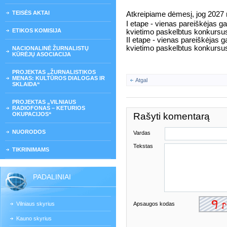
TEISĖS AKTAI
Atkreipiame dėmesį, jog 2027 
I etape - vienas pareiškėjas ga
ETIKOS KOMISIJA
kvietimo paskelbtus konkursu
II etape - vienas pareiškėjas g
kvietimo paskelbtus konkursu
NACIONALINĖ ŽURNALISTŲ
KŪRĖJŲ ASOCIACIJA
PROJEKTAS „ŽURNALISTIKOS
MENAS: KULTŪROS DIALOGAS IR
Atgal
SKLAIDA“
PROJEKTAS „VILNIAUS
RADIOFONAS – KETURIOS
OKUPACIJOS“
Rašyti komentarą
NUORODOS
Vardas
Tekstas
TIKRINIMAMS
PADALINIAI
Vilniaus skyrius
Apsaugos kodas
Kauno skyrius