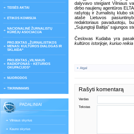
dalyvavo steigiant Vilniaus v
TEISĖS AKTAI
dirbo naujienų agentūros ELTA 
rašytojų ir žurnalistų klubo s
atašė Lietuvos pasiuntinyb
ETIKOS KOMISIJA
redaktoriaus pavaduotoju, b
„Sujungtoji Baltija" sąjungos st
NACIONALINĖ ŽURNALISTŲ
KŪRĖJŲ ASOCIACIJA
Česlovas Kudaba yra pasa
PROJEKTAS „ŽURNALISTIKOS
kultūros istorijoje, kuriuo reikia
MENAS: KULTŪROS DIALOGAS IR
SKLAIDA“
PROJEKTAS „VILNIAUS
RADIOFONAS – KETURIOS
OKUPACIJOS“
Atgal
NUORODOS
Rašyti komentarą
TIKRINIMAMS
Vardas
PADALINIAI
Tekstas
Vilniaus skyrius
Kauno skyrius