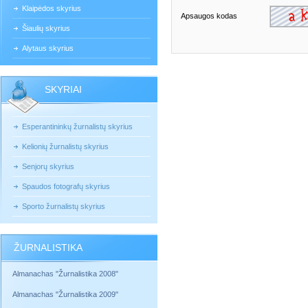
Klaipėdos skyrius
Apsaugos kodas
Šiaulių skyrius
Alytaus skyrius
SKYRIAI
Esperantininkų žurnalistų skyrius
Kelionių žurnalistų skyrius
Senjorų skyrius
Spaudos fotografų skyrius
Sporto žurnalistų skyrius
ŽURNALISTIKA
Almanachas "Žurnalistika 2008"
Almanachas "Žurnalistika 2009"