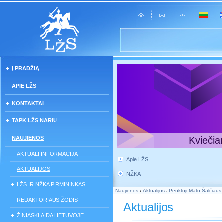
Į PRADŽIĄ
APIE LŽS
KONTAKTAI
TAPK LŽS NARIU
NAUJIENOS
Kviečia
AKTUALI INFORMACIJA
Apie LŽS
AKTUALIJOS
NŽKA
LŽS IR NŽKA PIRMININKAS
Naujienos
›
Aktualijos
›
Penktoji Mato Šalčiaus
REDAKTORIAUS ŽODIS
Aktualijos
ŽINIASKLAIDA LIETUVOJE