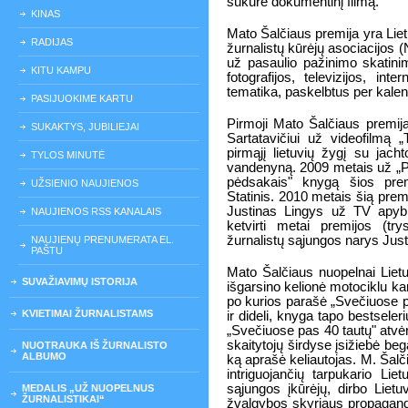
sukūrė dokumentinį filmą.
KINAS
Mato Šalčiaus premija yra Liet
RADIJAS
žurnalistų kūrėjų asociacijos 
už pasaulio pažinimo skatini
KITU KAMPU
fotografijos, televizijos, int
tematika, paskelbtus per kale
PASIJUOKIME KARTU
Pirmoji Mato Šalčiaus premija
SUKAKTYS, JUBILIEJAI
Sartatavičiui už videofilmą 
pirmąjį lietuvių žygį su jacht
TYLOS MINUTĖ
vandenyną. 2009 metais už „P
pėdsakais" knygą šios prem
UŽSIENIO NAUJIENOS
Statinis. 2010 metais šią prem
Justinas Lingys už TV apyb
NAUJIENOS RSS KANALAIS
ketvirti metai premijos (tr
žurnalistų sąjungos narys Jus
NAUJIENŲ PRENUMERATA EL.
PAŠTU
Mato Šalčiaus nuopelnai Lietuv
SUVAŽIAVIMŲ ISTORIJA
išgarsino kelionė motociklu ka
po kurios parašė „Svečiuose p
KVIETIMAI ŽURNALISTAMS
ir dideli, knyga tapo bestsele
„Svečiuose pas 40 tautų" atvėr
skaitytojų širdyse įsižiebė bega
NUOTRAUKA IŠ ŽURNALISTO
ALBUMO
ką aprašė keliautojas. M. Šalčiu
intriguojančių tarpukario Li
sąjungos įkūrėjų, dirbo Liet
MEDALIS „UŽ NUOPELNUS
ŽURNALISTIKAI“
žvalgybos skyriaus propagand