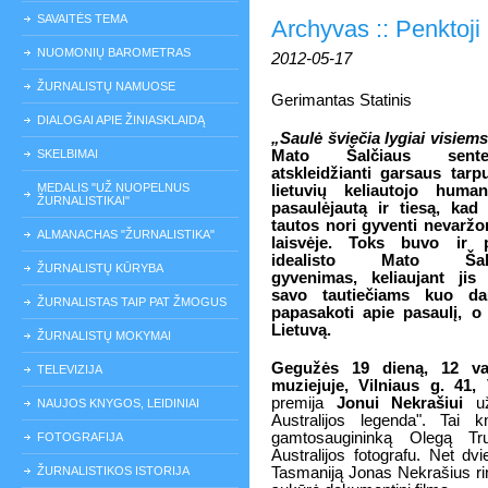
SAVAITĖS TEMA
Archyvas :: Penktoji
NUOMONIŲ BAROMETRAS
2012-05-17
ŽURNALISTŲ NAMUOSE
Gerimantas Statinis
DIALOGAI APIE ŽINIASKLAIDĄ
„Saulė šviečia lygiai visiems
SKELBIMAI
Mato Šalčiaus senten
atskleidžianti garsaus tarp
MEDALIS "UŽ NUOPELNUS
lietuvių keliautojo humani
ŽURNALISTIKAI"
pasaulėjautą ir tiesą, kad
tautos nori gyventi nevaržo
ALMANACHAS "ŽURNALISTIKA"
laisvėje. Toks buvo ir p
idealisto Mato Šalč
ŽURNALISTŲ KŪRYBA
gyvenimas, keliaujant jis 
savo tautiečiams kuo da
ŽURNALISTAS TAIP PAT ŽMOGUS
papasakoti apie pasaulį, o
Lietuvą.
ŽURNALISTŲ MOKYMAI
Gegužės 19 dieną, 12 val
TELEVIZIJA
muziejuje, Vilniaus g. 41, 
premija
Jonui Nekrašiui
už
NAUJOS KNYGOS, LEIDINIAI
Australijos legenda". Tai k
gamtosaugininką Olegą Tr
FOTOGRAFIJA
Australijos fotografu. Net dvi
ŽURNALISTIKOS ISTORIJA
Tasmaniją Jonas Nekrašius rink