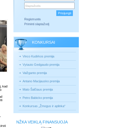
Registruotis
Priminti slaptažodį
KONKURSAI
Vinco Kudirkos premija
Vytauto Gedgaudo premija
Vaižganto premija
Antano Macijausko premija
į, kad
Mato Šalčiaus premija
 o
ad
Petro Babicko premija
ti
Konkursas „Žmogus ir aplinka“
,
NŽKA VEIKLĄ FINANSUOJA
irsti