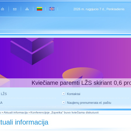
2026 m. rugpjucio 7 d., Penktadienis
Kviečiame paremti LŽS skiriant 0,6 pr
e LŽS
Kontaktai
KA
Naujienų prenumerata el. paštu
s
›
Aktuali informacija
›
Konferencijoje „Sąveika“ buvo kviečiama diskutuoti
tuali informacija