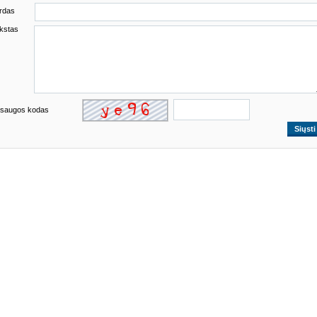
rdas
kstas
saugos kodas