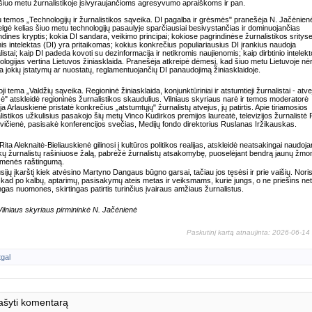
 šiuo metu žurnalistikoje įsivyraujančioms agresyvumo apraiškoms ir pan.
u temos „Technologijų ir žurnalistikos sąveika. DI pagalba ir grėsmės" pranešėja N. Jačėnien
lgė kelias šiuo metu technologijų pasaulyje sparčiausiai besivystančias ir dominuojančias
ndines kryptis; kokia DI sandara, veikimo principai; kokiose pagrindinėse žurnalistikos sritys
inis intelektas (DI) yra pritaikomas; kokius konkrečius populiariausius DI įrankius naudoja
listai; kaip DI padeda kovoti su dezinformacija ir netikromis naujienomis; kaip dirbtinio intelekt
ologijas vertina Lietuvos žiniasklaida. Pranešėja atkreipė dėmesį, kad šiuo metu Lietuvoje nė
ta jokių įstatymų ar nuostatų, reglamentuojančių DI panaudojimą žiniasklaidoje.
oji tema „Valdžių sąveika. Regioninė žiniasklaida, konjunktūriniai ir atstumtieji žurnalistai - atve
zė" atskleidė regioninės žurnalistikos skaudulius. Vilniaus skyriaus narė ir temos moderatorė
ija Arlauskienė pristatė konkrečius „atstumtųjų" žurnalistų atvejus, jų patirtis. Apie tiriamosios
listikos užkulisius pasakojo šių metų Vinco Kudirkos premijos laureatė, televizijos žurnalistė 
vičienė, pasisakė konferencijos svečias, Medijų fondo direktorius Ruslanas Iržikauskas.
 Rita Aleknaitė-Bieliauskienė gilinosi į kultūros politikos realijas, atskleidė neatsakingai naudoj
ų žurnalistų rašiniuose žalą, pabrėžė žurnalistų atsakomybę, puoselėjant bendrą jaunų žmon
omenės raštingumą.
sijų įkarštį kiek atvėsino Martyno Dangaus būgno garsai, tačiau jos tęsėsi ir prie vaišių. Noris
i, kad po kalbų, aptarimų, pasisakymų ateis metas ir veiksmams, kurie jungs, o ne priešins net 
ingas nuomones, skirtingas patirtis turinčius įvairaus amžiaus žurnalistus.
ilniaus skyriaus pirmininkė N. Jačėnienė
Paskutinį kartą atnaujinta: 2026-06-14
tgal
ašyti komentarą