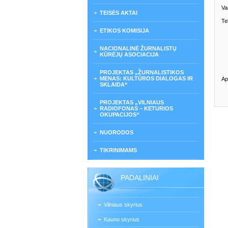
Va
TEISĖS AKTAI
Te
ETIKOS KOMISIJA
NACIONALINĖ ŽURNALISTŲ
KŪRĖJŲ ASOCIACIJA
PROJEKTAS „ŽURNALISTIKOS
MENAS: KULTŪROS DIALOGAS IR
Ap
SKLAIDA“
PROJEKTAS „VILNIAUS
RADIOFONAS – KETURIOS
OKUPACIJOS“
NUORODOS
TIKRINIMAMS
PADALINIAI
Vilniaus skyrius
Kauno skyrius