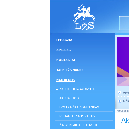
Į PRADŽIĄ
APIE LŽS
KONTAKTAI
TAPK LŽS NARIU
NAUJIENOS
AKTUALI INFORMACIJA
Api
AKTUALIJOS
NŽ
LŽS IR NŽKA PIRMININKAS
Naujieno
REDAKTORIAUS ŽODIS
Ak
ŽINIASKLAIDA LIETUVOJE