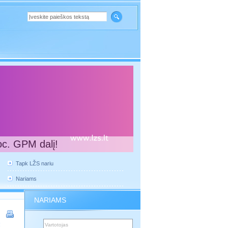
oc. GPM dalį!
Tapk LŽS nariu
Nariams
NARIAMS