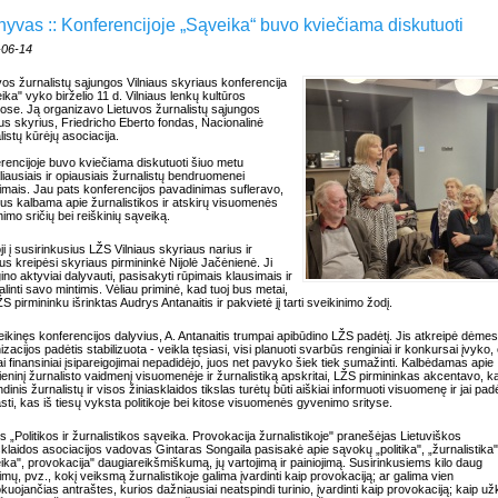
hyvas :: Konferencijoje „Sąveika“ buvo kviečiama diskutuoti
-06-14
vos žurnalistų sąjungos Vilniaus skyriaus konferencija
ika" vyko birželio 11 d. Vilniaus lenkų kultūros
se. Ją organizavo Lietuvos žurnalistų sąjungos
aus skyrius, Friedricho Eberto fondas, Nacionalinė
listų kūrėjų asociacija.
rencijoje buvo kviečiama diskutuoti šiuo metu
liausiais ir opiausiais žurnalistų bendruomenei
imais. Jau pats konferencijos pavadinimas sufleravo,
us kalbama apie žurnalistikos ir atskirų visuomenės
imo sričių bei reiškinių sąveiką.
ji į susirinkusius LŽS Vilniaus skyriaus narius ir
us kreipėsi skyriaus pirmininkė Nijolė Jačėnienė. Ji
ino aktyviai dalyvauti, pasisakyti rūpimais klausimais ir
alinti savo mintimis. Vėliau priminė, kad tuoj bus metai,
ŽS pirmininku išrinktas Audrys Antanaitis ir pakvietė jį tarti sveikinimo žodį.
ikinęs konferencijos dalyvius, A. Antanaitis trumpai apibūdino LŽS padėtį. Jis atkreipė dėmes
izacijos padėtis stabilizuota - veikla tęsiasi, visi planuoti svarbūs renginiai ir konkursai įvyko,
iai finansiniai įsipareigojimai nepadidėjo, juos net pavyko šiek tiek sumažinti. Kalbėdamas apie
ieninį žurnalisto vaidmenį visuomenėje ir žurnalistiką apskritai, LŽS pirmininkas akcentavo, k
dinis žurnalistų ir visos žiniasklaidos tikslas turėtų būti aiškiai informuoti visuomenę ir jai padė
sti, kas iš tiesų vyksta politikoje bei kitose visuomenės gyvenimo srityse.
 „Politikos ir žurnalistikos sąveika. Provokacija žurnalistikoje" pranešėjas Lietuviškos
sklaidos asociacijos vadovas Gintaras Songaila pasisakė apie sąvokų „politika", „žurnalistika"
ika", provokacija" daugiareikšmiškumą, jų vartojimą ir painiojimą. Susirinkusiems kilo daug
imų, pvz., kokį veiksmą žurnalistikoje galima įvardinti kaip provokaciją; ar galima vien
kuojančias antraštes, kurios dažniausiai neatspindi turinio, įvardinti kaip provokaciją; kaip užk