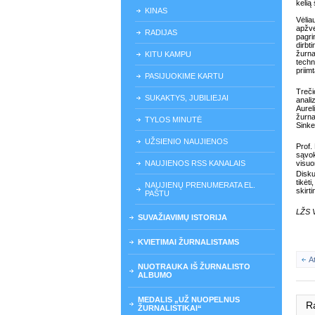
kelią
KINAS
Vėlia
apžve
RADIJAS
pagri
dirbt
žurna
KITU KAMPU
techn
priim
PASIJUOKIME KARTU
Treči
SUKAKTYS, JUBILIEJAI
anali
Aurel
žurna
TYLOS MINUTĖ
Sinke
UŽSIENIO NAUJIENOS
Prof.
sąvok
NAUJIENOS RSS KANALAIS
visu
Disku
tikėt
NAUJIENŲ PRENUMERATA EL.
skirt
PAŠTU
LŽS V
SUVAŽIAVIMŲ ISTORIJA
KVIETIMAI ŽURNALISTAMS
A
NUOTRAUKA IŠ ŽURNALISTO
ALBUMO
MEDALIS „UŽ NUOPELNUS
R
ŽURNALISTIKAI“