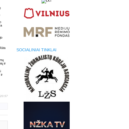
ė
e
o
ra
jo
Rūta
SOCIALINIAI TINKLAI
amų
ių ir
i
ir
 20:57