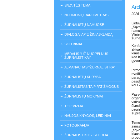
SAVAITĖS TEMA
Arc
2026
NUOMONIŲ BAROMETRAS
Lietu
ŽURNALISTŲ NAMUOSE
„Sąve
namuo
DIALOGAI APIE ŽINIASKLAIDĄ
Vilni
žurna
SKELBIMAI
Konfe
aktua
klaus
MEDALIS "UŽ NUOPELNUS
kad b
ŽURNALISTIKAI"
gyven
ALMANACHAS "ŽURNALISTIKA"
Pirmo
sveči
ŽURNALISTŲ KŪRYBA
parag
pasid
kai L
ŽURNALISTAS TAIP PAT ŽMOGUS
Pasve
ŽURNALISTŲ MOKYMAI
organ
vidin
šiand
TELEVIZIJA
pagrin
supra
NAUJOS KNYGOS, LEIDINIAI
Temos
FOTOGRAFIJA
žinia
„sąve
klaus
ŽURNALISTIKOS ISTORIJA
provo