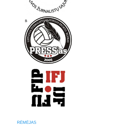
RĖMĖJAS