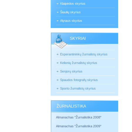
Klaipėdos skyrius
Šiaulių skyrius
Alytaus skyrius
SKYRIAI
Esperantininkų žurnalistų skyrius
Kelionių žurnalistų skyrius
Senjorų skyrius
Spaudos fotografų skyrius
Sporto žurnalistų skyrius
ŽURNALISTIKA
Almanachas "Žurnalistika 2008"
Almanachas "Žurnalistika 2009"