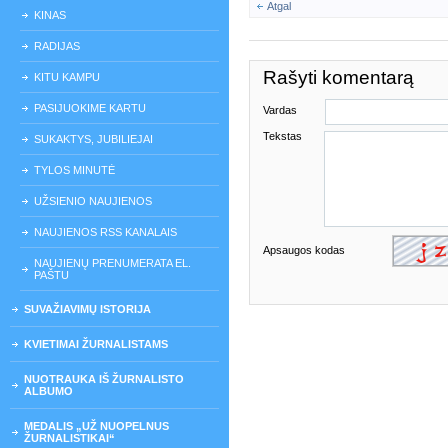
Atgal
KINAS
RADIJAS
Rašyti komentarą
KITU KAMPU
PASIJUOKIME KARTU
Vardas
Tekstas
SUKAKTYS, JUBILIEJAI
TYLOS MINUTĖ
UŽSIENIO NAUJIENOS
NAUJIENOS RSS KANALAIS
Apsaugos kodas
NAUJIENŲ PRENUMERATA EL.
PAŠTU
SUVAŽIAVIMŲ ISTORIJA
KVIETIMAI ŽURNALISTAMS
NUOTRAUKA IŠ ŽURNALISTO
ALBUMO
MEDALIS „UŽ NUOPELNUS
ŽURNALISTIKAI“