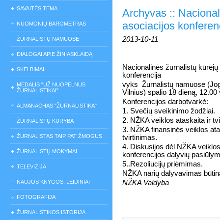
SAVAITĖS TEMA
Archyvas :: Nacional
asociacijos konferen
NUOMONIŲ BAROMETRAS
2013-10-11
ŽURNALISTŲ NAMUOSE
DIALOGAI APIE ŽINIASKLAIDĄ
Nacionalinės žurnalistų kūrėjų
SKELBIMAI
konferencija
vyks
Žurnalistų namuose (Joga
MEDALIS "UŽ NUOPELNUS
ŽURNALISTIKAI"
Vilnius) spalio 18 dieną, 12.00 
Konferencijos darbotvarkė:
ALMANACHAS "ŽURNALISTIKA"
1. Svečių sveikinimo žodžiai.
2. NŽKA veiklos ataskaita ir tv
ŽURNALISTŲ KŪRYBA
3. NŽKA finansinės veiklos atas
ŽURNALISTAS TAIP PAT ŽMOGUS
tvirtinimas.
4. Diskusijos dėl NŽKA veiklos
ŽURNALISTŲ MOKYMAI
konferencijos dalyvių pasiūlym
5..Rezoliucijų priėmimas.
TELEVIZIJA
NŽKA narių dalyvavimas būtin
NAUJOS KNYGOS, LEIDINIAI
NŽKA Valdyba
FOTOGRAFIJA
ŽURNALISTIKOS ISTORIJA