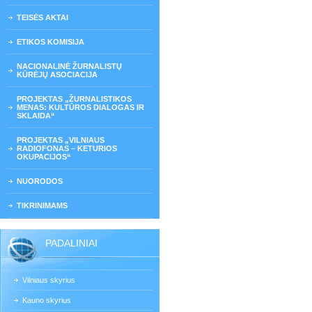
TEISĖS AKTAI
ETIKOS KOMISIJA
NACIONALINĖ ŽURNALISTŲ
KŪRĖJŲ ASOCIACIJA
PROJEKTAS „ŽURNALISTIKOS
MENAS: KULTŪROS DIALOGAS IR
SKLAIDA“
PROJEKTAS „VILNIAUS
RADIOFONAS – KETURIOS
OKUPACIJOS“
NUORODOS
TIKRINIMAMS
PADALINIAI
Vilniaus skyrius
Kauno skyrius