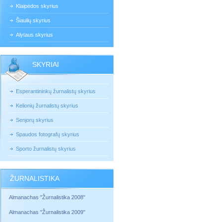
Klaipėdos skyrius
Šiaulių skyrius
Alytaus skyrius
SKYRIAI
Esperantininkų žurnalistų skyrius
Kelionių žurnalistų skyrius
Senjorų skyrius
Spaudos fotografų skyrius
Sporto žurnalistų skyrius
ŽURNALISTIKA
Almanachas "Žurnalistika 2008"
Almanachas "Žurnalistika 2009"