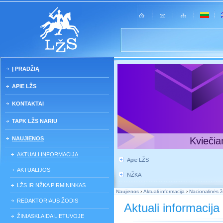
Į PRADŽIĄ
APIE LŽS
KONTAKTAI
TAPK LŽS NARIU
NAUJIENOS
Kviečia
AKTUALI INFORMACIJA
Apie LŽS
AKTUALIJOS
NŽKA
LŽS IR NŽKA PIRMININKAS
Naujienos
›
Aktuali informacija
›
Nacionalinės žu
REDAKTORIAUS ŽODIS
Aktuali informacija
ŽINIASKLAIDA LIETUVOJE