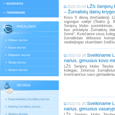
NUORODOS
LŽS Senjorų k
2022-03-03
– Žurnalistų dainų knygo
TIKRINIMAMS
Kovo 9 dieną (trečiadienį) 12
sąjungos salėje (Teatro g. 8
Senjorų klubo susirinkimas
PADALINIAI
bus pristatyta Žurnalistų da
žemė“. Kviečiame visus kolega
žurnalistais dirbusius kompo
Vilniaus skyrius
neabejingas skambiam žodžiui,
Kauno skyrius
Sveikiname L
Klaipėdos skyrius
2022-02-28
narius, gimusius kovo mė
Šiaulių skyrius
LŽS Senjorų klubo Taryba n
Alytaus skyrius
kolegas, žinomus žurnalist
švenčiančius savo gimtadieniu
SKYRIAI
Esperantininkų žurnalistų skyrius
Sveikiname L
2022-01-30
Kelionių žurnalistų skyrius
narius, gimusius vasaryj
Senjorų skyrius
LŽS Senjorų klubo Tarybos