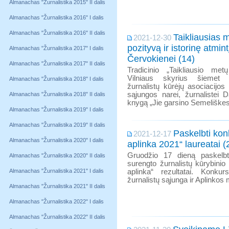
Almanachas "Žurnalistika 2015" II dalis
Almanachas "Žurnalistika 2016" I dalis
Almanachas "Žurnalistika 2016" II dalis
Taikliausias 
2021-12-30
pozityvą ir istorinę atmint
Almanachas "Žurnalistika 2017" I dalis
Červokienei (14)
Almanachas "Žurnalistika 2017" II dalis
Tradicinio „Taikliausio me
Vilniaus skyrius šiemet 
Almanachas "Žurnalistika 2018" I dalis
žurnalistų kūrėjų asociacijos 
sąjungos narei, žurnalistei 
Almanachas "Žurnalistika 2018" II dalis
knygą „Jie garsino Semeliškes
Almanachas "Žurnalistika 2019" I dalis
Almanachas "Žurnalistika 2019" II dalis
Paskelbti kon
2021-12-17
Almanachas "Žurnalistika 2020" I dalis
aplinka 2021“ laureatai (
Gruodžio 17 dieną paskelbti 
Almanachas "Žurnalistika 2020" II dalis
surengto žurnalistų kūrybini
Almanachas "Žurnalistika 2021" I dalis
aplinka“ rezultatai. Konku
žurnalistų sąjunga ir Aplinkos m
Almanachas "Žurnalistika 2021" II dalis
Almanachas "Žurnalistika 2022" I dalis
Almanachas "Žurnalistika 2022" II dalis