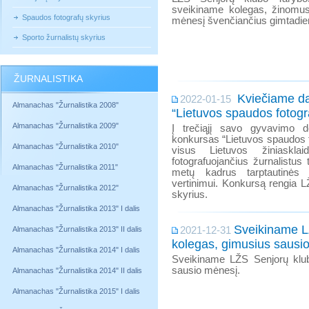
sveikiname kolegas, žinomus 
Spaudos fotografų skyrius
mėnesį švenčiančius gimtadie
Sporto žurnalistų skyrius
ŽURNALISTIKA
Kviečiame da
2022-01-15
Almanachas "Žurnalistika 2008"
“Lietuvos spaudos fotogr
Almanachas "Žurnalistika 2009"
Į trečiąjį savo gyvavimo d
konkursas “Lietuvos spaudos fo
Almanachas "Žurnalistika 2010"
visus Lietuvos žiniasklai
fotografuojančius žurnalistus 
Almanachas "Žurnalistika 2011"
metų kadrus tarptautinės 
vertinimui. Konkursą rengia 
Almanachas "Žurnalistika 2012"
skyrius.
Almanachas "Žurnalistika 2013" I dalis
Sveikiname L
Almanachas "Žurnalistika 2013" II dalis
2021-12-31
kolegas, gimusius sausio
Almanachas "Žurnalistika 2014" I dalis
Sveikiname LŽS Senjorų klu
sausio mėnesį.
Almanachas "Žurnalistika 2014" II dalis
Almanachas "Žurnalistika 2015" I dalis