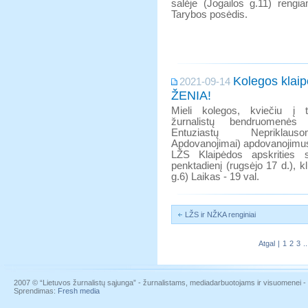
salėje (Jogailos g.11) rengia
Tarybos posėdis.
Kolegos klaipė
2021-09-14
ŽENIA!
Mieli kolegos, kviečiu į t
žurnalistų bendruomenės
Entuziastų Nepriklaus
Apdovanojimai) apdovanojimus
LŽS Klaipėdos apskrities s
penktadienį (rugsėjo 17 d.), kl
g.6) Laikas - 19 val.
LŽS ir NŽKA renginiai
Atgal
|
1
2
3
..
2007 © “Lietuvos žurnalistų sąjunga” - žurnalistams, mediadarbuotojams ir visuomenei - į
Sprendimas:
Fresh media