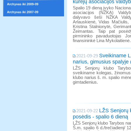
kūrėjų asociacijos valdy
Archyvas iki 2009-09
Spalio 19 dieną įvyko Nacional
Archyvas iki 2007-09
asociacijos (NŽKA) Vald
dalyvavo šeši NŽKA Valdyb
Arlauskienė, Vidas Mačiulis,
Kristina Stalnionytė, Geriman
Žeimantas. Taip pat posė
pirmininko pavaduotojas Jo
finansininkė Lina Mykolaitienė.
Sveikiname L
2021-09-29
narius, gimusius spalyje 
LŽS Senjorų klubo Tarybos
sveikiname kolegas, žinomus 
klubo narius š. m. spalio mėn
gimtadienius.
LŽS Senjorų 
2021-09-22
posėdis - spalio 6 dieną
LŽS Senjorų klubo Tarybos narių
Š.m. spalio 6 d./trečiadienį/ 1