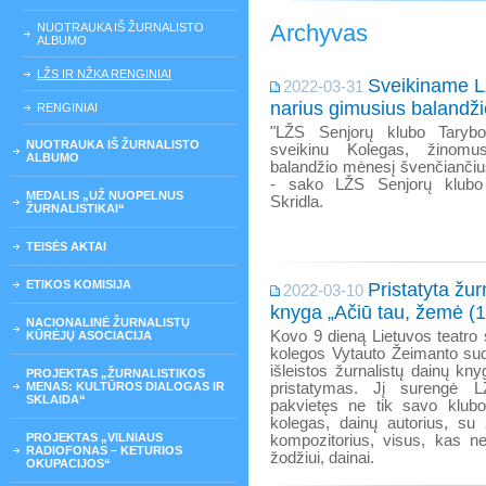
Archyvas
NUOTRAUKA IŠ ŽURNALISTO
ALBUMO
LŽS IR NŽKA RENGINIAI
Sveikiname L
2022-03-31
narius gimusius balandži
RENGINIAI
"LŽS Senjorų klubo Tarybo
NUOTRAUKA IŠ ŽURNALISTO
sveikinu Kolegas, žinomus
ALBUMO
balandžio mėnesį švenčiančiu
- sako LŽS Senjorų klubo p
MEDALIS „UŽ NUOPELNUS
Skridla.
ŽURNALISTIKAI“
TEISĖS AKTAI
ETIKOS KOMISIJA
Pristatyta žur
2022-03-10
knyga „Ačiū tau, žemė (1
NACIONALINĖ ŽURNALISTŲ
Kovo 9 dieną Lietuvos teatro 
KŪRĖJŲ ASOCIACIJA
kolegos Vytauto Žeimanto sud
išleistos žurnalistų dainų kn
PROJEKTAS „ŽURNALISTIKOS
MENAS: KULTŪROS DIALOGAS IR
pristatymas. Jį surengė L
SKLAIDA“
pakvietęs ne tik savo klubo 
kolegas, dainų autorius, su ž
PROJEKTAS „VILNIAUS
kompozitorius, visus, kas 
RADIOFONAS – KETURIOS
žodžiui, dainai.
OKUPACIJOS“