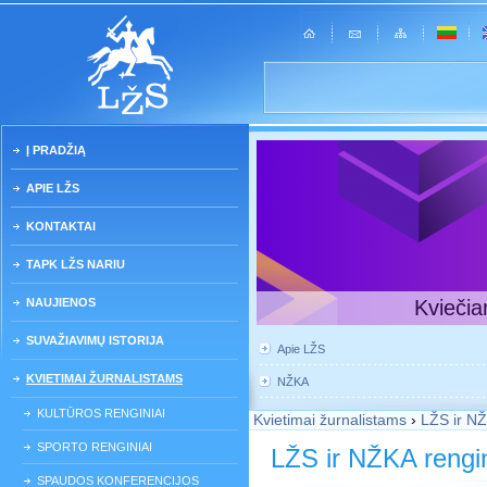
Į PRADŽIĄ
APIE LŽS
KONTAKTAI
TAPK LŽS NARIU
NAUJIENOS
Kviečia
SUVAŽIAVIMŲ ISTORIJA
Apie LŽS
KVIETIMAI ŽURNALISTAMS
NŽKA
KULTŪROS RENGINIAI
Kvietimai žurnalistams
›
LŽS ir NŽ
SPORTO RENGINIAI
LŽS ir NŽKA rengin
SPAUDOS KONFERENCIJOS