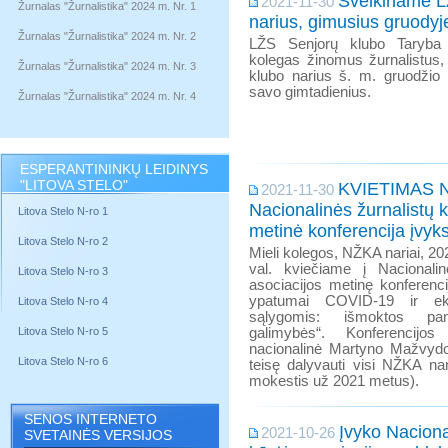
Sveikiname L
2021-11-30
Žurnalas "Žurnalistika" 2024 m. Nr. 1
narius, gimusius gruodyj
Žurnalas "Žurnalistika" 2024 m. Nr. 2
LŽS Senjorų klubo Taryba n
kolegas žinomus žurnalistus,
Žurnalas "Žurnalistika" 2024 m. Nr. 3
klubo narius š. m. gruodžio
savo gimtadienius.
Žurnalas "Žurnalistika" 2024 m. Nr. 4
ESPERANTININKŲ LEIDINYS
"LITOVA STELO"
KVIETIMAS 
2021-11-30
Nacionalinės žurnalistų k
Litova Stelo N-ro 1
metinė konferencija įvyks
Litova Stelo N-ro 2
Mieli kolegos, NŽKA nariai, 20
val. kviečiame į Nacionalin
Litova Stelo N-ro 3
asociacijos metinę konferenci
ypatumai COVID-19 ir eks
Litova Stelo N-ro 4
sąlygomis: išmoktos pa
Litova Stelo N-ro 5
galimybės“. Konferencijo
nacionalinė Martyno Mažvydo 
Litova Stelo N-ro 6
teisę dalyvauti visi NŽKA na
mokestis už 2021 metus).
SENOS INTERNETO
Įvyko Naciona
2021-10-26
SVETAINĖS VERSIJOS