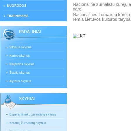
Nacionalinė žurnalistų kūrėjų 
NUORODOS
narė.
Nacionalinės žurnalistų kūrėjų
TIKRINIMAMS
remia Lietuvos kultūros taryba
PADALINIAI
Vilniaus skyrius
Kauno skyrius
Klaipėdos skyrius
Šiaulių skyrius
Alytaus skyrius
SKYRIAI
Esperantininkų žurnalistų skyrius
Kelionių žurnalistų skyrius