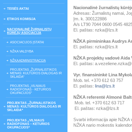
Nacionalinė žurnalistų kūrėj
TEISĖS AKTAI
Adresas: Žurnalistų namai, Jogai
Įm. k. 300122886
ETIKOS KOMISIJA
A/s LT90 7044 0600 0545 4825
NACIONALINĖ ŽURNALISTŲ
El. paštas: nzka@lzs.lt
KŪRĖJŲ ASOCIACIJA
NŽKA pirmininkas Audrys An
ASOCIACIJOS ĮSTATAI
El. paštas: nzka@lzs.lt
NŽKA VALDYBA
NŽKA projektų vadovė Aida 
NŽKA ADMINISTRACIJA
El. paštas: a.vezeliene.nzka
PROJEKTAS „ŽURNALISTIKOS
MENAS: KULTŪROS DIALOGAS IR
Vyr. finansininkė Lina Mykol
SKLAIDA“
Mob. tel. +370 612 63 757
El. paštas:
lina@lzs.lt
PROJEKTAS „VILNIAUS
RADIOFONAS - KETURIOS
OKUPACIJOS"
NŽKA referentė Almonė Balt
Mob. tel. +370 612 63 717
PROJEKTAS „ŽURNALISTIKOS
MENAS: KULTŪROS DIALOGAS IR
El. paštas: nzka@lzs.lt
SKLAIDA“
Svarbi informacija apie NŽKA v
PROJEKTAS „VILNIAUS
RADIOFONAS – KETURIOS
NŽKA nario mokestis kalendo
OKUPACIJOS“