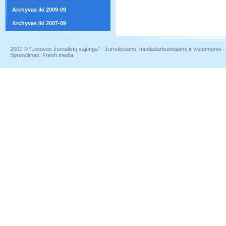
Archyvas iki 2009-09
Archyvas iki 2007-09
2007 © “Lietuvos žurnalistų sąjunga” - žurnalistams, mediadarbuotojams ir visuomenei - į
Sprendimas:
Fresh media