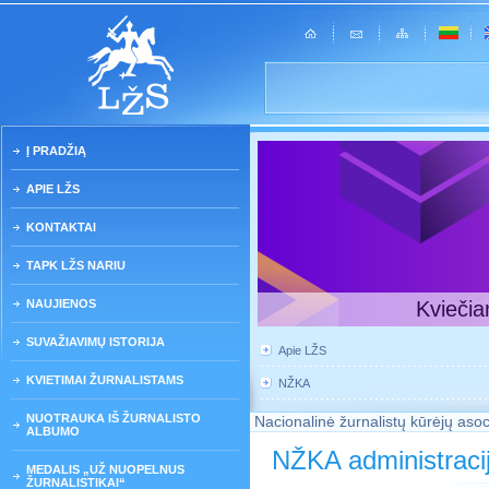
Į PRADŽIĄ
APIE LŽS
KONTAKTAI
TAPK LŽS NARIU
NAUJIENOS
Kviečia
SUVAŽIAVIMŲ ISTORIJA
Apie LŽS
KVIETIMAI ŽURNALISTAMS
NŽKA
NUOTRAUKA IŠ ŽURNALISTO
Nacionalinė žurnalistų kūrėjų asoc
ALBUMO
NŽKA administraci
MEDALIS „UŽ NUOPELNUS
ŽURNALISTIKAI“