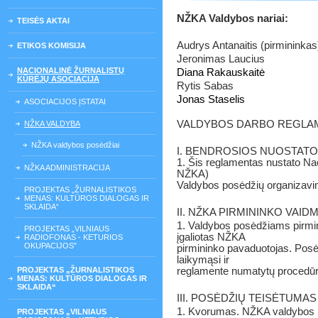
NŽKA Valdybos nariai:
TEISĖS AKTAI
Audrys Antanaitis (pirmininkas
ETIKOS KOMISIJA
Jeronimas Laucius
NACIONALINĖ ŽURNALISTŲ
Diana Rakauskaitė
KŪRĖJŲ ASOCIACIJA
Rytis Sabas
Jonas Staselis
ASOCIACIJOS ĮSTATAI
VALDYBOS DARBO REGLA
NŽKA VALDYBA
NŽKA valdybos posėdžiai
I. BENDROSIOS NUOSTAT
1. Šis reglamentas nustato Naci
NŽKA ADMINISTRACIJA
NŽKA)
Valdybos posėdžių organizavi
PROJEKTAS „ŽURNALISTIKOS
MENAS: KULTŪROS DIALOGAS IR
SKLAIDA“
II. NŽKA PIRMININKO VAID
1. Valdybos posėdžiams pirmin
PROJEKTAS „VILNIAUS
įgaliotas NŽKA
RADIOFONAS - KETURIOS
OKUPACIJOS"
pirmininko pavaduotojas. Posė
laikymąsi ir
PROJEKTAS „ŽURNALISTIKOS
reglamente numatytų procedū
MENAS: KULTŪROS DIALOGAS IR
SKLAIDA“
III. POSĖDŽIŲ TEISĖTUMA
1. Kvorumas. NŽKA valdybos po
PROJEKTAS „VILNIAUS