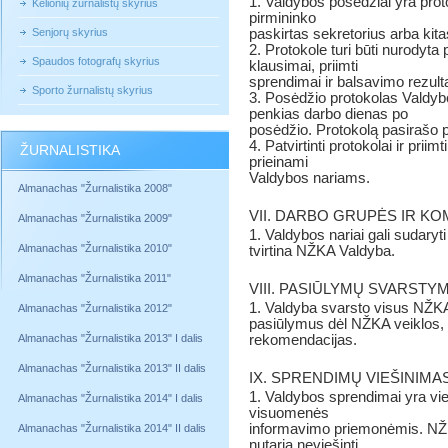
1. Valdybos posėdžiai yra pr
Kelionių žurnalistų skyrius
pirmininko
Senjorų skyrius
paskirtas sekretorius arba kita
2. Protokole turi būti nurodyta 
Spaudos fotografų skyrius
klausimai, priimti
sprendimai ir balsavimo rezulta
Sporto žurnalistų skyrius
3. Posėdžio protokolas Valdyb
penkias darbo dienas po
posėdžio. Protokolą pasirašo p
4. Patvirtinti protokolai ir pr
ŽURNALISTIKA
prieinami
Valdybos nariams.
Almanachas "Žurnalistika 2008"
VII. DARBO GRUPĖS IR KO
Almanachas "Žurnalistika 2009"
1. Valdybos nariai gali sudary
Almanachas "Žurnalistika 2010"
tvirtina NŽKA Valdyba.
Almanachas "Žurnalistika 2011"
VIII. PASIŪLYMŲ SVARSTY
1. Valdyba svarsto visus NŽKA 
Almanachas "Žurnalistika 2012"
pasiūlymus dėl
NŽKA veiklos, t
Almanachas "Žurnalistika 2013" I dalis
rekomendacijas.
Almanachas "Žurnalistika 2013" II dalis
IX. SPRENDIMŲ VIEŠINIMA
1. Valdybos sprendimai yra vieš
Almanachas "Žurnalistika 2014" I dalis
visuomenės
informavimo priemonėmis. NŽK
Almanachas "Žurnalistika 2014" II dalis
nutaria neviešinti,