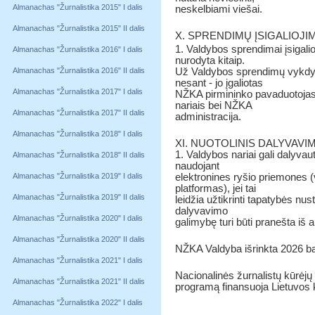
Almanachas "Žurnalistika 2015" I dalis
neskelbiami viešai.
Almanachas "Žurnalistika 2015" II dalis
X. SPRENDIMŲ ĮSIGALIOJ
1. Valdybos sprendimai įsigali
Almanachas "Žurnalistika 2016" I dalis
nurodyta kitaip.
Almanachas "Žurnalistika 2016" II dalis
Už Valdybos sprendimų vykdy
nesant - jo įgaliotas
Almanachas "Žurnalistika 2017" I dalis
NŽKA pirmininko pavaduotojas
nariais bei NŽKA
Almanachas "Žurnalistika 2017" II dalis
administracija.
Almanachas "Žurnalistika 2018" I dalis
XI. NUOTOLINIS DALYVAVI
1. Valdybos nariai gali dalyvau
Almanachas "Žurnalistika 2018" II dalis
naudojant
Almanachas "Žurnalistika 2019" I dalis
elektronines ryšio priemones (v
platformas), jei tai
Almanachas "Žurnalistika 2019" II dalis
leidžia užtikrinti tapatybės nus
dalyvavimo
Almanachas "Žurnalistika 2020" I dalis
galimybę turi būti pranešta iš 
Almanachas "Žurnalistika 2020" II dalis
NŽKA Valdyba išrinkta 2026 ba
Almanachas "Žurnalistika 2021" I dalis
Nacionalinės žurnalistų kūrėjų 
Almanachas "Žurnalistika 2021" II dalis
programą finansuoja Lietuvos k
Almanachas "Žurnalistika 2022" I dalis