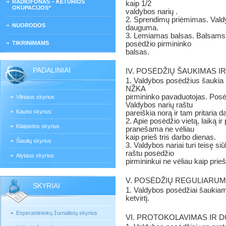
RADIOFONAS – KETURIOS
kaip 1/2
OKUPACIJOS“
valdybos narių .
2. Sprendimų priėmimas. Vald
NUORODOS
dauguma.
3. Lemiamas balsas. Balsams p
TIKRINIMAMS
posėdžio pirmininko
balsas.
PADALINIAI
IV. POSĖDŽIŲ ŠAUKIMAS 
1. Valdybos posėdžius šaukia N
NŽKA
pirmininko pavaduotojas. Posėd
Vilniaus skyrius
Valdybos narių raštu
Kauno skyrius
pareiškia norą ir tam pritaria 
2. Apie posėdžio vietą, laiką i
Klaipėdos skyrius
pranešama ne vėliau
kaip prieš tris darbo dienas.
Šiaulių skyrius
3. Valdybos nariai turi teisę s
raštu posėdžio
Alytaus skyrius
pirmininkui ne vėliau kaip prie
V. POSĖDŽIŲ REGULIARU
SKYRIAI
1. Valdybos posėdžiai šaukiami
ketvirtį.
Esperantininkų žurnalistų skyrius
VI. PROTOKOLAVIMAS IR