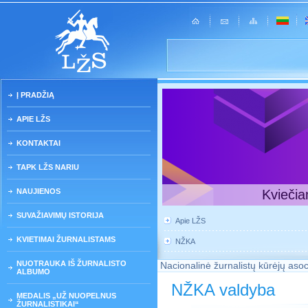
Į PRADŽIĄ
APIE LŽS
KONTAKTAI
TAPK LŽS NARIU
NAUJIENOS
Kviečia
SUVAŽIAVIMŲ ISTORIJA
Apie LŽS
KVIETIMAI ŽURNALISTAMS
NŽKA
NUOTRAUKA IŠ ŽURNALISTO
Nacionalinė žurnalistų kūrėjų asoc
ALBUMO
NŽKA valdyba
MEDALIS „UŽ NUOPELNUS
ŽURNALISTIKAI“