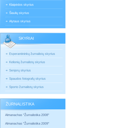
Klaipėdos skyrius
Šiaulių skyrius
Alytaus skyrius
SKYRIAI
Esperantininkų žurnalistų skyrius
Kelionių žurnalistų skyrius
Senjorų skyrius
Spaudos fotografų skyrius
Sporto žurnalistų skyrius
ŽURNALISTIKA
Almanachas "Žurnalistika 2008"
Almanachas "Žurnalistika 2009"