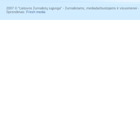
2007 © “Lietuvos žurnalistų sąjunga” - žurnalistams, mediadarbuotojams ir visuomenei - į
Sprendimas:
Fresh media