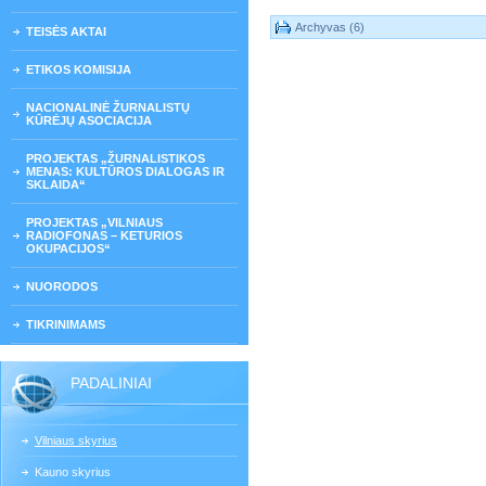
Archyvas (6)
TEISĖS AKTAI
ETIKOS KOMISIJA
NACIONALINĖ ŽURNALISTŲ
KŪRĖJŲ ASOCIACIJA
PROJEKTAS „ŽURNALISTIKOS
MENAS: KULTŪROS DIALOGAS IR
SKLAIDA“
PROJEKTAS „VILNIAUS
RADIOFONAS – KETURIOS
OKUPACIJOS“
NUORODOS
TIKRINIMAMS
PADALINIAI
Vilniaus skyrius
Kauno skyrius