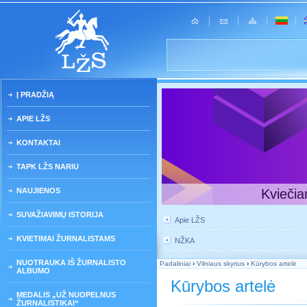
Į PRADŽIĄ
APIE LŽS
KONTAKTAI
TAPK LŽS NARIU
NAUJIENOS
Kviečia
SUVAŽIAVIMŲ ISTORIJA
Apie LŽS
KVIETIMAI ŽURNALISTAMS
NŽKA
NUOTRAUKA IŠ ŽURNALISTO
Padaliniai
›
Vilniaus skyrius
›
Kūrybos artelė
ALBUMO
Kūrybos artelė
MEDALIS „UŽ NUOPELNUS
ŽURNALISTIKAI“