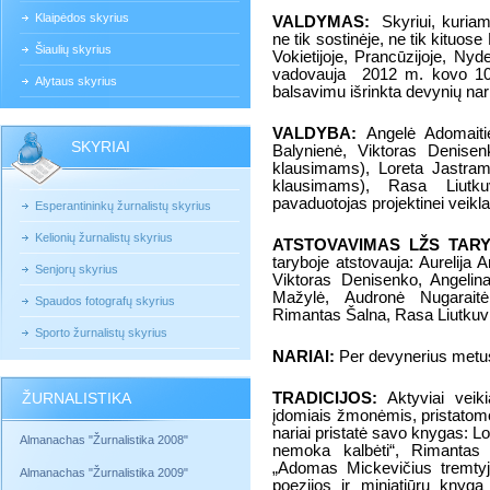
Klaipėdos skyrius
VALDYMAS:
Skyriui, kuria
ne tik
sostinėje, ne tik kituose
Šiaulių skyrius
Vokietijoje, Prancūzijoje, Nyde
vadovauja
2012 m. kovo 10 
Alytaus skyrius
balsavimu išrinkta devynių nar
VALDYBA:
Angelė Adomaitien
SKYRIAI
Balynienė, Viktoras Denisen
klausimams), Loreta Jastram
klausimams), Rasa Liutku
pavaduotojas projektinei veikl
Esperantininkų žurnalistų skyrius
Kelionių žurnalistų skyrius
ATSTOVAVIMAS LŽS TAR
taryboje atstovauja: Aurelija
Senjorų skyrius
Viktoras Denisenko, Angelina
Mažylė, Audronė Nugaraitė
Spaudos fotografų skyrius
Rimantas Šalna, Rasa Liutkuv
Sporto žurnalistų skyrius
NARIAI:
Per devynerius metus
ŽURNALISTIKA
TRADICIJOS:
Aktyviai vei
įdomiais žmonėmis, pristatom
nariai pristatė savo knygas: L
Almanachas "Žurnalistika 2008"
nemoka kalbėti“, Rimantas 
„Adomas Mickevičius tremtyj
Almanachas "Žurnalistika 2009"
poezijos ir miniatiūrų kny