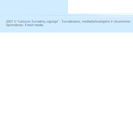
2007 © “Lietuvos žurnalistų sąjunga” - žurnalistams, mediadarbuotojams ir visuomenei - į
Sprendimas:
Fresh media