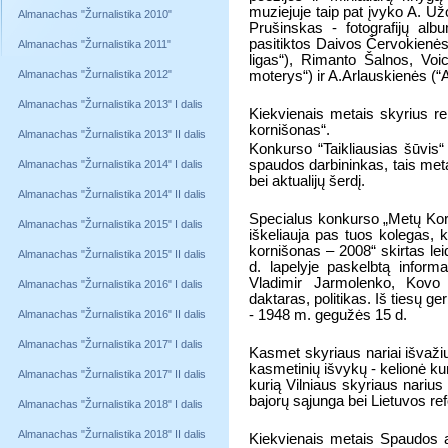
muziejuje taip pat įvyko A. U
Almanachas "Žurnalistika 2010"
Prušinskas - fotografijų alb
pasitiktos Daivos Červokienės
Almanachas "Žurnalistika 2011"
ligas“),
Rimanto Šalnos, Voici
Almanachas "Žurnalistika 2012"
moterys“) ir A.Arlauskienės (
Almanachas "Žurnalistika 2013" I dalis
Kiekvienais metais skyrius re
kornišonas“.
Almanachas "Žurnalistika 2013" II dalis
Konkurso
“Taikliausias šūvis
spaudos darbininkas, tais met
Almanachas "Žurnalistika 2014" I dalis
bei aktualijų šerdį.
Almanachas "Žurnalistika 2014" II dalis
Specialus konkurso „Metų Korn
Almanachas "Žurnalistika 2015" I dalis
iškeliauja pas tuos kolegas, k
kornišonas – 2008“ skirtas lei
Almanachas "Žurnalistika 2015" II dalis
d. lapelyje paskelbtą infor
Vladimir Jarmolenko, Kovo
Almanachas "Žurnalistika 2016" I dalis
daktaras, politikas. Iš tiesų 
- 1948 m. gegužės 15 d.
Almanachas "Žurnalistika 2016" II dalis
Almanachas "Žurnalistika 2017" I dalis
Kasmet skyriaus nariai išvažiu
kasmetinių išvykų - kelionė kun
Almanachas "Žurnalistika 2017" II dalis
kurią Vilniaus skyriaus narius 
bajorų sąjunga bei Lietuvos refo
Almanachas "Žurnalistika 2018" I dalis
Almanachas "Žurnalistika 2018" II dalis
Kiekvienais metais Spaudos a