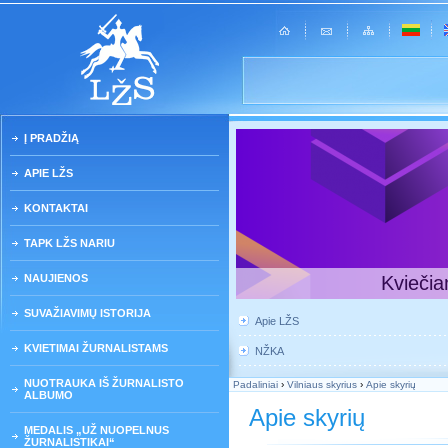
Į PRADŽIĄ
APIE LŽS
KONTAKTAI
TAPK LŽS NARIU
NAUJIENOS
Kviečia
SUVAŽIAVIMŲ ISTORIJA
Apie LŽS
KVIETIMAI ŽURNALISTAMS
NŽKA
NUOTRAUKA IŠ ŽURNALISTO
Padaliniai
›
Vilniaus skyrius
›
Apie skyrių
ALBUMO
Apie skyrių
MEDALIS „UŽ NUOPELNUS
ŽURNALISTIKAI“