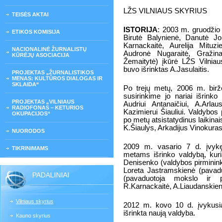
LŽS VILNIAUS SKYRIUS
TEISĖS AKTAI
ISTORIJA
: 2003 m. gruodžio 
ETIKOS KOMISIJA
Birutė Balynienė, Danutė Jo
Karnackaitė, Aurelija Mituz
NACIONALINĖ ŽURNALISTŲ
Audronė Nugaraitė, Gražina
KŪRĖJŲ ASOCIACIJA
Žemaitytė) įkūrė LŽS Vilniau
buvo išrinktas A.Jasulaitis.
PROJEKTAS „ŽURNALISTIKOS
MENAS: KULTŪROS DIALOGAS IR
SKLAIDA“
Po trejų metų, 2006 m. birž
susirinkime jo nariai išrinko
PROJEKTAS „VILNIAUS
Audriui Antanaičiui, A.Arlaus
RADIOFONAS – KETURIOS
Kazimierui Šiauliui. Valdybos 
OKUPACIJOS“
po metų atsistatydinus laikina
K.Šiaulys, Arkadijus Vinokuras
NUORODOS
2009 m. vasario 7 d. įvykęs
TIKRINIMAMS
metams išrinko valdybą, kuri
Denisenko (valdybos pirminin
Loreta Jastramskienė (pavadu
PADALINIAI
(pavaduotoja mokslo ir p
R.Karnackaitė, A.Liaudanskien
Vilniaus skyrius
2012 m. kovo 10 d. įvykusi
išrinkta naują valdyba.
Kauno skyrius