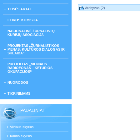
Archyvas (2)
TEISĖS AKTAI
ETIKOS KOMISIJA
NACIONALINĖ ŽURNALISTŲ
KŪRĖJŲ ASOCIACIJA
PROJEKTAS „ŽURNALISTIKOS
MENAS: KULTŪROS DIALOGAS IR
SKLAIDA“
PROJEKTAS „VILNIAUS
RADIOFONAS – KETURIOS
OKUPACIJOS“
NUORODOS
TIKRINIMAMS
PADALINIAI
Vilniaus skyrius
Kauno skyrius