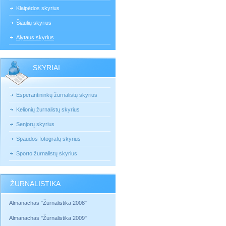
Klaipėdos skyrius
Šiaulių skyrius
Alytaus skyrius
SKYRIAI
Esperantininkų žurnalistų skyrius
Kelionių žurnalistų skyrius
Senjorų skyrius
Spaudos fotografų skyrius
Sporto žurnalistų skyrius
ŽURNALISTIKA
Almanachas "Žurnalistika 2008"
Almanachas "Žurnalistika 2009"