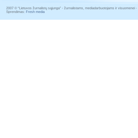
2007 © “Lietuvos žurnalistų sąjunga” - žurnalistams, mediadarbuotojams ir visuomenei - į
Sprendimas:
Fresh media