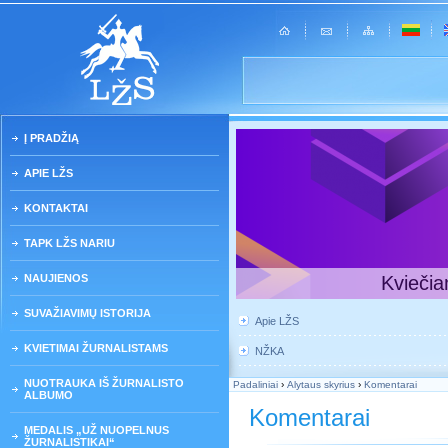
Į PRADŽIĄ
APIE LŽS
KONTAKTAI
TAPK LŽS NARIU
NAUJIENOS
Kviečia
SUVAŽIAVIMŲ ISTORIJA
Apie LŽS
KVIETIMAI ŽURNALISTAMS
NŽKA
NUOTRAUKA IŠ ŽURNALISTO
Padaliniai
›
Alytaus skyrius
›
Komentarai
ALBUMO
Komentarai
MEDALIS „UŽ NUOPELNUS
ŽURNALISTIKAI“