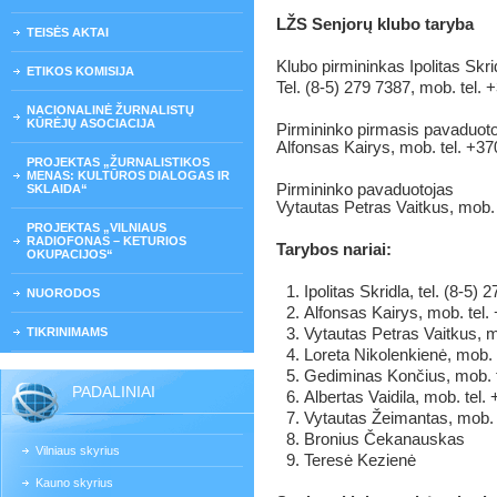
LŽS Senjorų klubo taryba
TEISĖS AKTAI
Klubo pirmininkas Ipolitas Skri
ETIKOS KOMISIJA
Tel. (8-5) 279 7387, mob. tel.
NACIONALINĖ ŽURNALISTŲ
KŪRĖJŲ ASOCIACIJA
Pirmininko pirmasis pavaduot
Alfonsas Kairys, mob. tel. +3
PROJEKTAS „ŽURNALISTIKOS
MENAS: KULTŪROS DIALOGAS IR
Pirmininko pavaduotojas
SKLAIDA“
Vytautas Petras Vaitkus, mob.
PROJEKTAS „VILNIAUS
RADIOFONAS – KETURIOS
Tarybos nariai:
OKUPACIJOS“
Ipolitas Skridla, t
el. (8-5) 
NUORODOS
Alfonsas Kairys, mob. tel
TIKRINIMAMS
Vytautas Petras Vaitkus, 
Loreta Nikolenkienė, mob.
Gediminas Končius, mob. 
PADALINIAI
Albertas Vaidila, mob. tel
Vytautas Žeimantas, mob. 
Bronius Čekanauskas
Vilniaus skyrius
Teresė Kezienė
Kauno skyrius