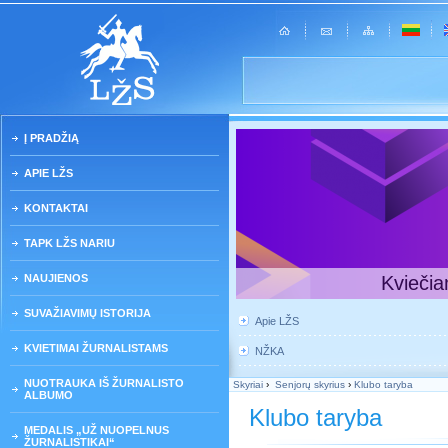
Į PRADŽIĄ
APIE LŽS
KONTAKTAI
TAPK LŽS NARIU
NAUJIENOS
Kviečia
SUVAŽIAVIMŲ ISTORIJA
Apie LŽS
KVIETIMAI ŽURNALISTAMS
NŽKA
NUOTRAUKA IŠ ŽURNALISTO
Skyriai
›
Senjorų skyrius
›
Klubo taryba
ALBUMO
Klubo taryba
MEDALIS „UŽ NUOPELNUS
ŽURNALISTIKAI“