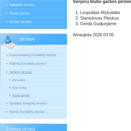
Senjorų klubo garbės pirmin
Klaipėdos skyrius
Leopoldas Mykolaitis
Šiaulių skyrius
Stanislovas Pleskus
Alytaus skyrius
Gerda Gudjurgienė
Atnaujinta 2026 03 05
SKYRIAI
Esperantininkų žurnalistų skyrius
Kelionių žurnalistų skyrius
Senjorų skyrius
Aktualijos
Apie klubą
Klubo taryba
Spaudos fotografų skyrius
Sporto žurnalistų skyrius
ŽURNALISTIKA