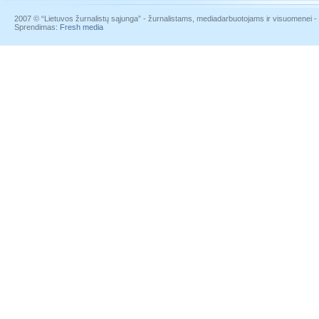
2007 © “Lietuvos žurnalistų sąjunga” - žurnalistams, mediadarbuotojams ir visuomenei - į
Sprendimas:
Fresh media